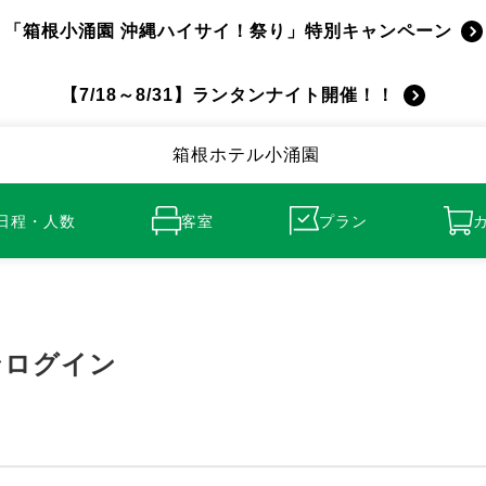
「箱根小涌園 沖縄ハイサイ！祭り」特別キャンペーン
【7/18～8/31】ランタンナイト開催！！
箱根ホテル小涌園
日程・人数
客室
プラン
ンログイン