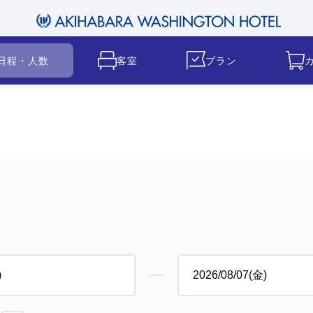
日程・人数
客室
プラン