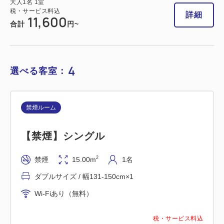
大人
1
名
1
室
税・サービス料込
詳細
11,600
合計
円~
詳細
今すぐ予約
4
選べる客室：
喫煙ルーム
禁煙ルーム
【喫煙】ダブルルーム
2
喫煙
15.00m
1~2名
【禁煙】シングル
ダブルサイズ / 幅131-150cm×1
2
禁煙
15.00m
1名
Wi-Fiあり（無料）
ダブルサイズ / 幅131-150cm×1
税・サービス料込
Wi-Fiあり（無料）
16,200
会員価格
円
大人
1
名
1
室
税・サービス料込
税・サービス料込