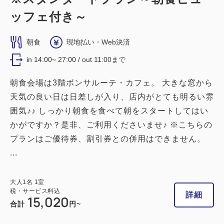
ッフェ付き～
禁煙ルーム
【禁煙】ダブルルーム
朝食
現地払い・Web決済
in 14:00~ 27:00 / out 11:00まで
2
禁煙
15.00m
1~2名
朝食会場は3階ボンサルーテ・カフェ。 大きな窓から
ダブルサイズ / 幅131-150cm×1
天気の良い日は日差しが入り、店内がとても明るい雰
Wi-Fiあり（無料）
囲気♪♪ しっかり朝食を食べて朝をスタートしてはい
かがですか？是非、ご利用くださいませ♪ ※こちらの
税・サービス料込
14,500
会員価格
円
プランはご優待券、割引券との併用はできません。
大人
1
名
1
室
...
税・サービス料込
14,800
合計
円
大人
1
名
1
室
税・サービス料込
詳細
15,020
合計
円~
詳細
今すぐ予約