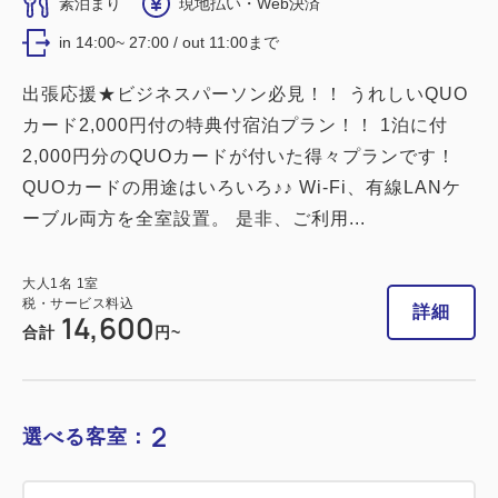
素泊まり
現地払い・Web決済
in 14:00~ 27:00 / out 11:00まで
出張応援★ビジネスパーソン必見！！ うれしいQUO
カード2,000円付の特典付宿泊プラン！！ 1泊に付
2,000円分のQUOカードが付いた得々プランです！
QUOカードの用途はいろいろ♪♪ Wi-Fi、有線LANケ
ーブル両方を全室設置。 是非、ご利用...
大人
1
名
1
室
税・サービス料込
詳細
14,600
合計
円~
2
選べる客室：