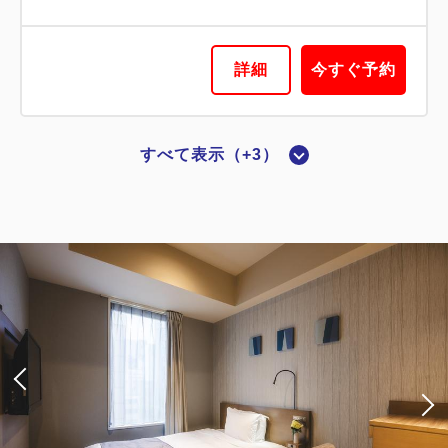
詳細
今すぐ予約
詳細
今すぐ予約
すべて表示（+3）
喫煙ルーム
【喫煙】シングル
2
喫煙
15.00m
1名
ダブルサイズ / 幅131-150cm×1
Wi-Fiあり（無料）
税・サービス料込
15,020
会員価格
円
大人
1
名
1
室