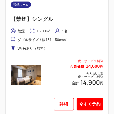
禁煙ルーム
【禁煙】シングル
2
禁煙
15.00m
1名
ダブルサイズ / 幅131-150cm×1
Wi-Fiあり（無料）
税・サービス料込
14,600
会員価格
円
大人
1
名
1
室
税・サービス料込
14,900
合計
円
詳細
今すぐ予約