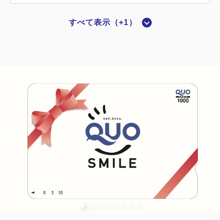
すべて表示（+1）
喫煙ルーム
【喫煙】シングル
2
喫煙
15.00m
1名
ダブルサイズ / 幅131-150cm×1
Wi-Fiあり（無料）
税・サービス料込
14,600
会員価格
円
大人
1
名
1
室
税・サービス料込
14,900
合計
円