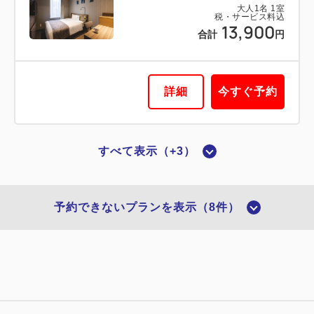
大人
1
名
1
室
税・サービス料込
13,900
合計
円
詳細
今すぐ予約
すべて表示（+3）
喫煙ルーム
【喫煙】シングル
予約できないプランを表示（8件）
2
喫煙
15.00m
1名
ダブルサイズ / 幅131-150cm×1
Wi-Fiあり（無料）