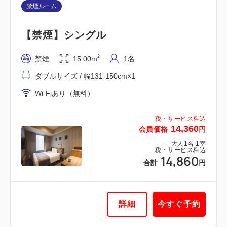
禁煙ルーム
【禁煙】シングル
2
禁煙
15.00m
1名
ダブルサイズ / 幅131-150cm×1
Wi-Fiあり（無料）
税・サービス料込
14,360
会員価格
円
大人
1
名
1
室
税・サービス料込
14,860
合計
円
詳細
今すぐ予約