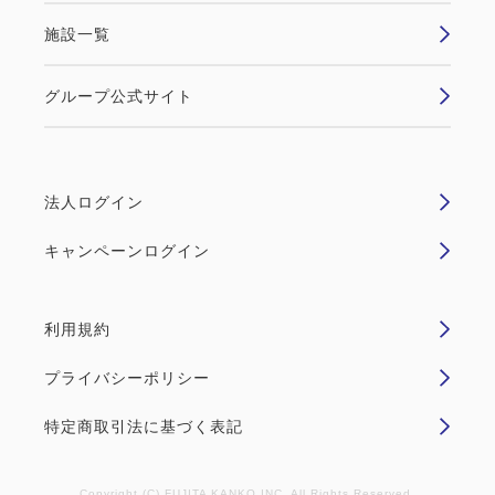
Wi-Fiあり（無料）
す。 お値段やお時間等、詳しくはホテルスタッフま
施設一覧
で。 お早目にご予約くださいませ！！ ...
税・サービス料込
15,500
会員価格
円
グループ公式サイト
大人
1
名
1
室
空室なし
詳細
税・サービス料込
15,800
合計
円
法人ログイン
空室カレンダー
キャンペーンログイン
詳細
今すぐ予約
利用規約
喫煙ルーム
プライバシーポリシー
特定商取引法に基づく表記
【喫煙】ダブルルーム
2
喫煙
15.00m
1~2名
Copyright (C) FUJITA KANKO INC. All Rights Reserved.