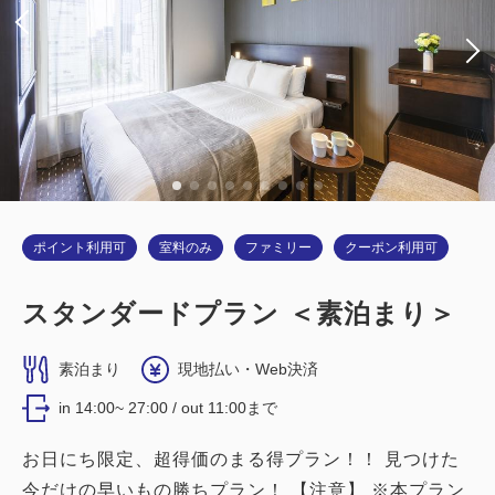
税・サービス料込
11,600
会員価格
円
大人
1
名
1
室
税・サービス料込
11,900
合計
円
詳細
今すぐ予約
ポイント利用可
室料のみ
ファミリー
クーポン利用可
スタンダードプラン ＜素泊まり＞
禁煙ルーム
素泊まり
現地払い・Web決済
【禁煙】ダブルルーム
in 14:00~ 27:00 / out 11:00まで
お日にち限定、超得価のまる得プラン！！ 見つけた
2
禁煙
15.00m
1~2名
今だけの早いもの勝ちプラン！ 【注意】 ※本プラン