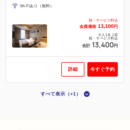
Wi-Fiあり（無料）
Wi-Fiあり（無料）
税・サービス料込
16,920
税・サービス料込
会員価格
円
13,100
会員価格
円
大人
1
名
1
室
税・サービス料込
大人
1
名
1
室
17,220
税・サービス料込
合計
円
13,400
合計
円
詳細
今すぐ予約
詳細
今すぐ予約
すべて表示（+1）
喫煙ルーム
【喫煙】シングル
2
喫煙
15.00m
1名