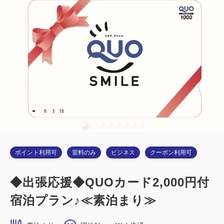
ダブルサイズ / 幅131-150cm×1
Wi-Fiあり（無料）
税・サービス料込
13,100
会員価格
円
大人
1
名
1
室
税・サービス料込
13,400
合計
円
詳細
今すぐ予約
ポイント利用可
室料のみ
ビジネス
クーポン利用可
◆出張応援◆QUOカード2,000円付
宿泊プラン♪≪素泊まり≫