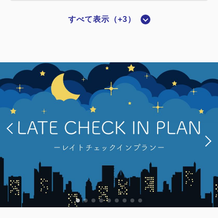
すべて表示（+3）
喫煙ルーム
【喫煙】シングル
2
喫煙
15.00m
1名
ダブルサイズ / 幅131-150cm×1
Wi-Fiあり（無料）
税・サービス料込
14,360
会員価格
円
大人
1
名
1
室
税・サービス料込
14,860
合計
円
詳細
今すぐ予約