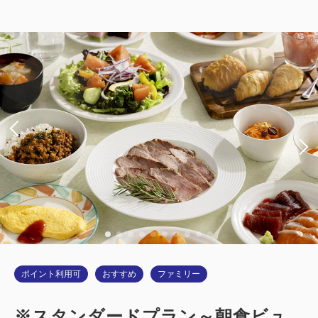
【喫煙】シングル
2
喫煙
15.00m
1名
ダブルサイズ / 幅131-150cm×1
Wi-Fiあり（無料）
税・サービス料込
12,600
会員価格
円
大人
1
名
1
室
税・サービス料込
12,900
合計
円
詳細
今すぐ予約
ポイント利用可
おすすめ
ファミリー
※スタンダードプラン～朝食ビュ