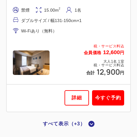
2
喫煙
15.00m
1~2名
2
禁煙
15.00m
1名
ダブルサイズ / 幅131-150cm×1
ダブルサイズ / 幅131-150cm×1
Wi-Fiあり（無料）
Wi-Fiあり（無料）
税・サービス料込
税・サービス料込
13,500
会員価格
円
12,600
会員価格
円
大人
1
名
1
室
大人
1
名
1
室
税・サービス料込
税・サービス料込
13,800
12,900
合計
円
合計
円
詳細
今すぐ予約
詳細
今すぐ予約
すべて表示（+3）
喫煙ルーム