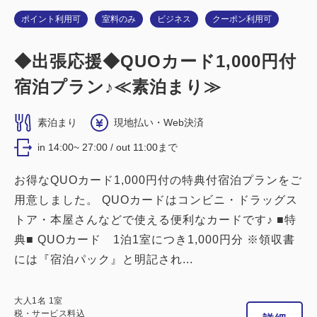
詳細
今すぐ予約
ポイント利用可
室料のみ
ビジネス
クーポン利用可
◆出張応援◆QUOカード1,000円付
宿泊プラン♪≪素泊まり≫
素泊まり
現地払い・Web決済
in 14:00~ 27:00 / out 11:00まで
お得なQUOカード1,000円付の特典付宿泊プランをご
用意しました。 QUOカードはコンビニ・ドラッグス
トア・本屋さんなどで使える便利なカードです♪ ■特
典■ QUOカード 1泊1室につき1,000円分 ※領収書
には『宿泊パック』と明記され...
大人
1
名
1
室
税・サービス料込