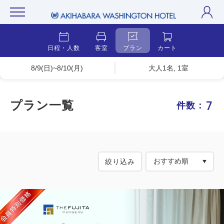
日程・人数
客室
プラン
カート
8/9(日)~8/10(月)
大人1名, 1室
7
プラン一覧
件数：
絞り込み