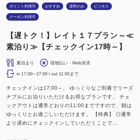
ポイント利用可
おすすめ
室料のみ
ビジネス
クーポン利用可
【遅トク！】レイト１７プラン～≪
禁煙ルーム
素泊り≫【チェックイン17時～】
【禁煙】ダブルルーム
素泊まり
現地払い・Web決済
2
禁煙
15.00m
1~2名
in 17:00~ 27:00 / out 11:00まで
ダブルサイズ / 幅131-150cm×1
チェックインは17:00～。 ゆっくりなご到着でリーズ
Wi-Fiあり（無料）
ナブルにお泊りいただけるお得なプランです。 チェ
税・サービス料込
ックアウトは通常どおりの11:00までですので、朝は
16,200
会員価格
円
ゆっくりとお過ごしいただけます。 【特典】 ◎通常
大人
1
名
1
室
より遅めにチェックインしていただくことで...
税・サービス料込
16,700
合計
円