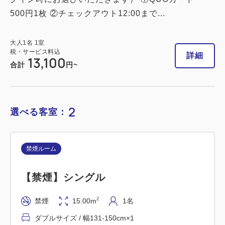
16,920
会員価格
円
500円1枚 ②チェックアウト12:00まで...
大人
1
名
1
室
税・サービス料込
17,220
合計
円
大人
1
名
1
室
税・サービス料込
詳細
13,100
合計
円~
詳細
今すぐ予約
2
選べる客室：
喫煙ルーム
禁煙ルーム
【喫煙】ダブルルーム
【禁煙】シングル
2
喫煙
15.00m
1~2名
2
禁煙
15.00m
1名
ダブルサイズ / 幅131-150cm×1
ダブルサイズ / 幅131-150cm×1