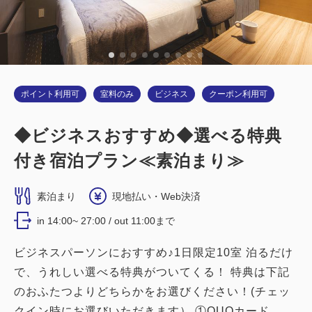
税・サービス料込
15,320
合計
円
詳細
今すぐ予約
ポイント利用可
室料のみ
ビジネス
クーポン利用可
◆ビジネスおすすめ◆選べる特典
付き宿泊プラン≪素泊まり≫
禁煙ルーム
【禁煙】ダブルルーム
素泊まり
現地払い・Web決済
in 14:00~ 27:00 / out 11:00まで
2
禁煙
15.00m
1~2名
ビジネスパーソンにおすすめ♪1日限定10室 泊るだけ
ダブルサイズ / 幅131-150cm×1
で、うれしい選べる特典がついてくる！ 特典は下記
Wi-Fiあり（無料）
のおふたつよりどちらかをお選びください！(チェッ
クイン時にお選びいただきます） ①QUOカード
税・サービス料込