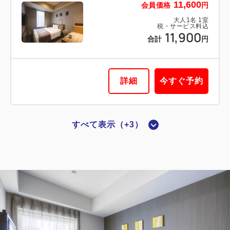
11,600
会員価格
円
16,700
合計
円
大人
1
名
1
室
税・サービス料込
11,900
合計
円
詳細
今すぐ予約
詳細
今すぐ予約
すべて表示（+3）
喫煙ルーム
【喫煙】シングル
2
喫煙
15.00m
1名
ダブルサイズ / 幅131-150cm×1
Wi-Fiあり（無料）