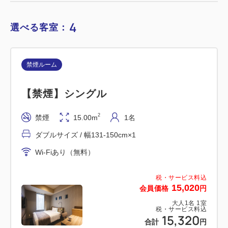
4
選べる客室：
喫煙ルーム
禁煙ルーム
【喫煙】ダブルルーム
【禁煙】シングル
2
喫煙
15.00m
1~2名
ダブルサイズ / 幅131-150cm×1
2
禁煙
15.00m
1名
Wi-Fiあり（無料）
ダブルサイズ / 幅131-150cm×1
Wi-Fiあり（無料）
税・サービス料込
14,500
会員価格
円
税・サービス料込
大人
1
名
1
室
税・サービス料込
15,020
会員価格
円
14,800
合計
円
大人
1
名
1
室
税・サービス料込
15,320
合計
円