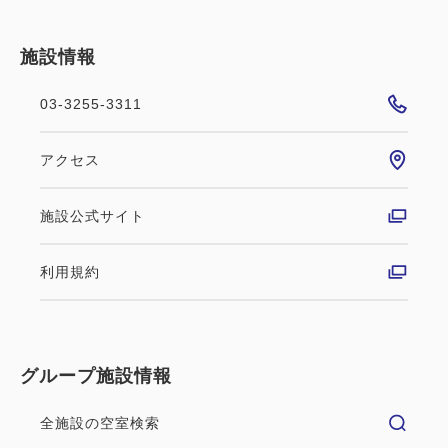
税・サービス料込
13,600
会員価格
円
施設情報
大人
1
名
1
室
税・サービス料込
13,900
合計
円
03-3255-3311
ポイント利用可
室料のみ
ファミリー
クーポン利用可
アクセス
詳細
今すぐ予約
◆30日前迄がお得◆NET限定☆早割
施設公式サイト
プラン☆1日限定10室【素泊り】
利用規約
禁煙ルーム
素泊まり
現地払い・Web決済
in 14:00~ 27:00 / out 11:00まで
【禁煙】ダブルルーム
グループ施設情報
1日限定10室、30日前までの早割プラン。オフィシャ
2
禁煙
15.00m
1~2名
ルのWEB限定です。 早めのご旅行の計画におすすめ
全施設の空室検索
ダブルサイズ / 幅131-150cm×1
です。 ★ご希望の方はご朝食ブッフェを追加できま