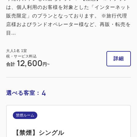
ダブルサイズ / 幅131-150cm×1
は、個人利用のお客様を対象とした「インターネット
Wi-Fiあり（無料）
販売限定」のプランとなっております。 ※旅行代理
店様およびランドオペレーター様など、再販・転売を
税・サービス料込
13,500
目...
会員価格
円
大人
1
名
1
室
税・サービス料込
13,800
大人
1
名
1
室
合計
円
税・サービス料込
詳細
12,600
合計
円~
詳細
今すぐ予約
4
選べる客室：
喫煙ルーム
禁煙ルーム
【喫煙】ダブルルーム
【禁煙】シングル