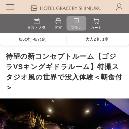
日程・人数
客室
プラン
カート
8/6(木)~8/7(金)
大人2名, 1室
待望の新コンセプトルーム【ゴジ
ラVSキングギドラルーム】特撮ス
タジオ風の世界で没入体験＜朝食付
＞