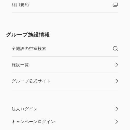
とスムーズにチェックインができます。
利用規約
新規ご入会は画面右上「ログイン／登録」より（スマ
ートフォンの場合はアイコン）お手続きください。
グループ施設情報
※藤田観光グループの会員プログラムは、2022年4月
全施設の空室検索
11日「藤田観光グループ・メンバーズカード
WAON」より「THE FUJITA MEMBERS」にリニュ
施設一覧
ーアルいたしました。
グループ公式サイト
法人ログイン
キャンペーンログイン