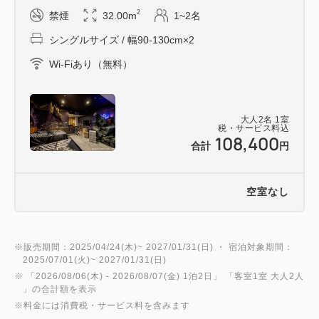
ビルに見立てた椅子を動かし、照明や音響を入れて映
2
禁煙
32.00m
1~2名
画監督さながらの没入体験をお楽しみいただけます。
シングルサイズ / 幅90-130cm×2
Wi-Fiあり（無料）
【特典】 オリジナルグッズ！！ 「ゴジラVSキングギ
ドラルーム」に宿泊しなければ手に入らないホテルグ
レイスリー新宿オリジナルのグッズをご用意していま
大人
2
名
1
室
す。
税・サービス料込
108,400
合計
円
【注意事項】 ※必ずお読みください。
・ご予約はインターネット予約のみとなります。お電
空室なし
話では承っておりませんのでご了承ください。
・キャンセルの際は所定のキャンセル料をいただきま
す。 <キャンセル規定 14日前より20% 当日80% 不
※販売期間：2025/04/24(木)~ 2027/01/31(日) ・ 宿泊対象期間：
2025/07/01(火)~ 2027/01/31(日)
泊100% >
※ 「
2026/08/06(木)
- 2026/08/07(金)
1泊2日
」 「
客室1室 大人2人
・チェックイン時ご本人様確認をさせていただきま
」の合計額を表示
す。 顔写真入りの身分証明書のご提示をお願い致し
※料金には消費税・サービス料を含みます