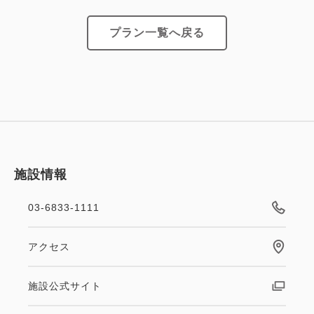
----------
プラン一覧へ戻る
◎THE FUJITA MEMBERSについて（入会費・年会
費無料）
・全国の藤田観光グループ施設をご利用で、ステージ
に応じて5％から最大12％ポイント還元されます。
・貯まったポイントは1ポイント＝1円単位で対象施
設にてご利用いただけます。
施設情報
・1,100ポイント以上から1,000円分の各種電子マネ
ーに交換できます。
03-6833-1111
・会員様限定のクーポンやご優待特典をご用意してお
ります。
アクセス
・誕生日や記念日などの特別な日にお客様だけの特典
をお届けします。
施設公式サイト
・ご宿泊の際に二次元コード会員証をご提示いただく