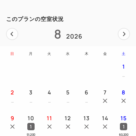
ます。
・チェックイン時にフロントスタッフより本ルームに
このプランの空室状況
関する客室の過ごし方をご案内申し上げます。内容を
ご理解いただきご署名を頂戴いたします。
8
2026
・キャンセル待ちは承っておりませんのでご了承くだ
さい。
日
月
火
水
木
金
土
■朝食
1
提供スタイル：ビュッフェ
時間：6:30～10:30（最終入店10:00）
会場：1階「シズラー」
2
3
4
5
6
7
8
※状況により営業時間等変更になる場合がございま
す。
9
10
11
12
13
14
15
■館内設備
1
1
【ホテル内】直営レストラン（カフェラウンジ）／コ
51,200
60,200