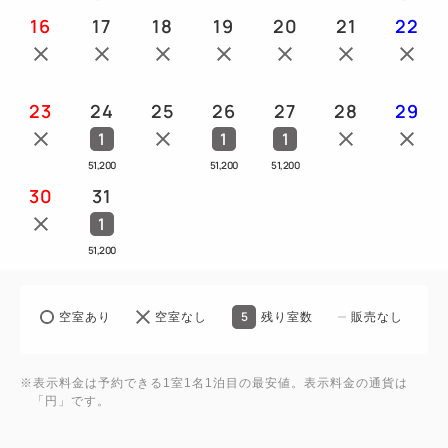
ンシェルジュデスク／製氷機(各階)／コインランドリ
16
17
18
19
20
21
22
ー（有料）／喫煙所／ゴジラヘッドが間近で見えるテ
ラス／駐車場（有料）
【建物内】TOHOシネマズ／セブンイレブン（24時
23
24
25
26
27
28
29
間営業・ATM利用可）／他１０店舗以上の飲食店有
1
1
1
り
51,200
51,200
51,200
30
31
■立地
1
・JR新宿駅東口より徒歩5分
51,200
・西武新宿駅より徒歩3分
■アクセス（新宿駅まで）
5
空室あり
空室なし
残り室数
販売なし
・羽田空港より リムジンバス約60分
・成田空港より リムジンバス約120分
※表示料金は予約できる1室1名1泊目の最安値。表示料金の通貨は
・東京駅より JR中央線にて約20分
「円」です。
・品川駅より JR山手線にて約20分