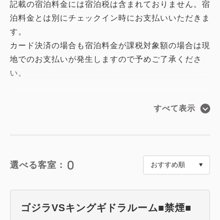
記載の宿泊料金には宿泊税は含まれておりません。宿
泊料金とは別にチェックイン時にお支払いいただきま
す。
カード決済の場合も宿泊料金が課税対象額の場合は現
地でのお支払いが発生しますので予めご了承くださ
い。
ゴジラVSキングギドラルームのコンセプトは「特撮
すべて表示
スタジオ」。
ゴジラヘッドと同様の平成ゴジラシリーズとして
1991年に公開された作品『ゴジラVSキングギドラ』
をモチーフとしています。
0
選べる客室：
映画制作の裏側をのぞいたような空間となっており、
一歩客室の中に入るとそこから気分は映画監督に。
新規造形の、1/50のスケールのゴジラとキングギド
ゴジラVSキングギドラルーム■禁煙■
ラがお客様をお迎えいたします。