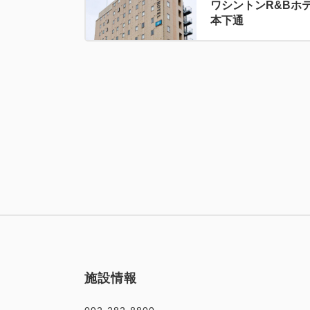
ワシントンR&Bホ
本下通
施設情報