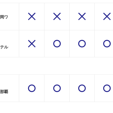
岡ワ
テル
那覇