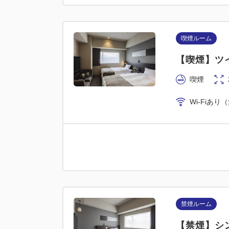
喫煙ルーム
【喫煙】ツイ
喫煙
Wi-Fiあり
禁煙ルーム
【禁煙】シン