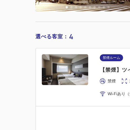
4
選べる客室：
禁煙ルーム
【禁煙】ツイ
禁煙
Wi-Fiあり