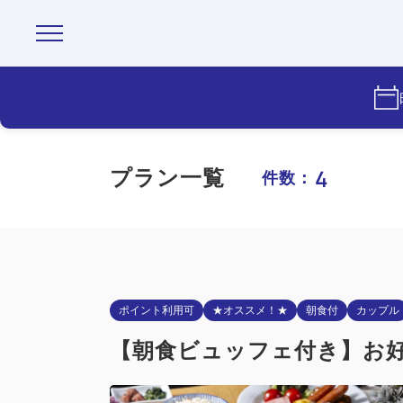
4
プラン一覧
件数：
ポイント利用可
★オススメ！★
朝食付
カップル
【朝食ビュッフェ付き】お