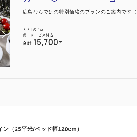
広島ならではの特別価格のプランのご案内です（
大人
1
名
1
室
税・サービス料込
15,700
合計
円~
ン（25平米/ベッド幅120cm）