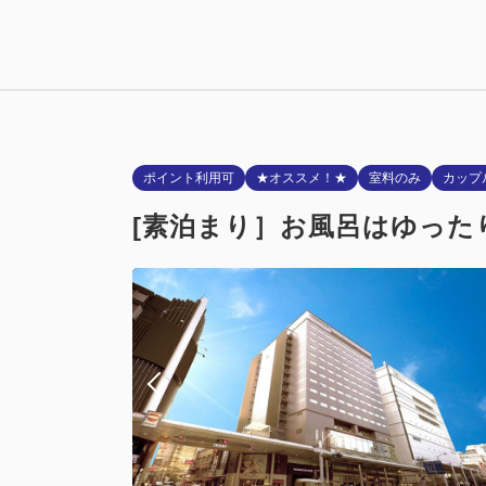
禁煙ルーム
【禁煙】デラ
禁煙
Wi-Fiあり
ポイント利用可
★オススメ！★
室料のみ
カップ
[素泊まり］お風呂はゆった