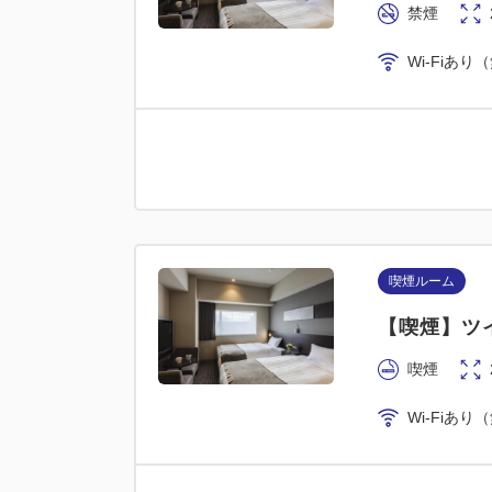
禁煙
Wi-Fiあり
喫煙ルーム
【喫煙】ツイ
喫煙
Wi-Fiあり