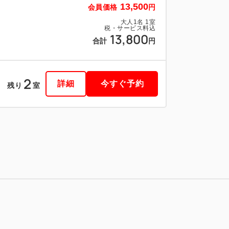
13,500
会員価格
円
大人
1
名
1
室
税・サービス料込
13,800
合計
円
2
詳細
今すぐ予約
残り
室
税・サービス料込
17,100
会員価格
円
大人
1
名
1
室
税・サービス料込
17,400
合計
円