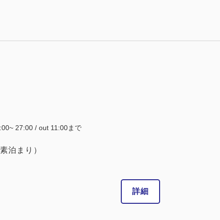
税・サービス料込
19,300
会員価格
円
大人
1
名
1
室
税・サービス料込
19,600
合計
円
1
詳細
今すぐ予約
残り
室
4:00~ 27:00 / out 11:00まで
素泊まり）
詳細