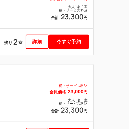
大人
1
名
1
室
税・サービス料込
23,300
合計
円
2
詳細
今すぐ予約
残り
室
税・サービス料込
23,000
会員価格
円
大人
1
名
1
室
税・サービス料込
23,300
合計
円