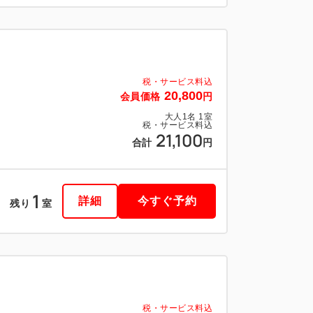
税・サービス料込
20,800
会員価格
円
大人
1
名
1
室
税・サービス料込
21,100
合計
円
1
詳細
今すぐ予約
残り
室
税・サービス料込