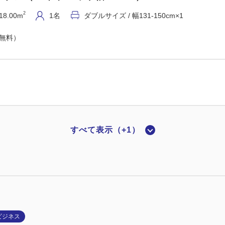
2
18.00m
1名
ダブルサイズ / 幅131-150cm×1
（無料）
すべて表示（+1）
ックスダブル（18平米/ベッド幅160cm）
2
18.00m
1~2名
クイーンサイズ / 幅151-180cm×1
（無料）
ビジネス