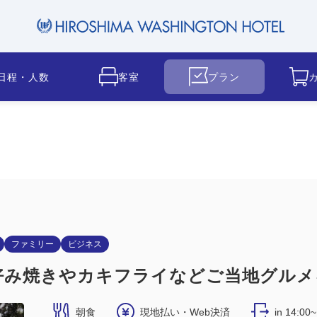
日程・人数
客室
プラン
ファミリー
ビジネス
好み焼きやカキフライなどご当地グルメ
朝食
現地払い・Web決済
in 14:00