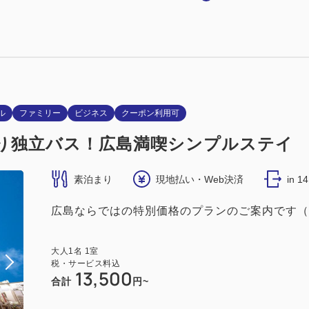
ックスダブル（18平米/ベッド幅160cm）
2
18.00m
1~2名
クイーンサイズ / 幅151-180cm×1
（無料）
ル
ファミリー
ビジネス
クーポン利用可
り独立バス！広島満喫シンプルステイ
素泊まり
現地払い・Web決済
in 1
広島ならではの特別価格のプランのご案内です（
大人
1
名
1
室
税・サービス料込
13,500
合計
円~