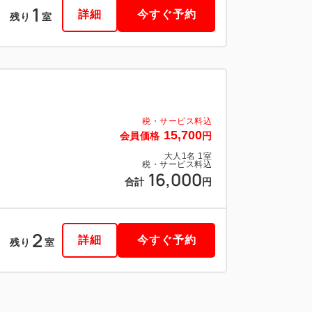
1
詳細
今すぐ予約
残り
室
税・サービス料込
15,700
会員価格
円
大人
1
名
1
室
税・サービス料込
16,000
合計
円
2
詳細
今すぐ予約
残り
室