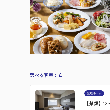
4
選べる客室：
禁煙ルーム
【禁煙】ツイ