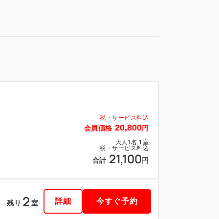
税・サービス料込
20,800
会員価格
円
大人
1
名
1
室
税・サービス料込
21,100
合計
円
2
詳細
今すぐ予約
残り
室