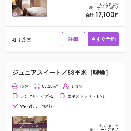
大人
1
名
1
室
税・サービス料込
17,100
合計
円
3
詳細
今すぐ予約
残り
室
ジュニアスイート／58平米［喫煙］
2
喫煙
58.20m
1~3名
シングルサイズ×2
エキストラベッド×1
Wi-Fiあり（無料）
大人
1
名
1
室
税・サービス料込