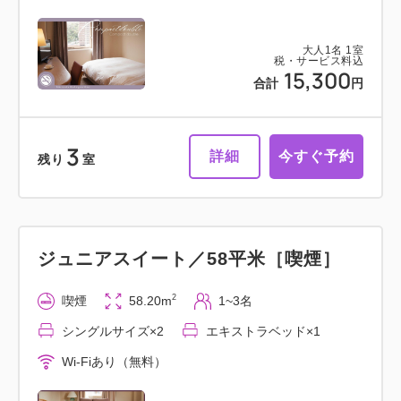
大人
1
名
1
室
税・サービス料込
15,300
合計
円
3
詳細
今すぐ予約
残り
室
ジュニアスイート／58平米［喫煙］
2
喫煙
58.20m
1~3名
シングルサイズ×2
エキストラベッド×1
Wi-Fiあり（無料）