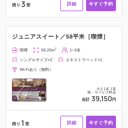
3
詳細
今すぐ予約
残り
室
ジュニアスイート／58平米［喫煙］
2
喫煙
58.20m
1~3名
シングルサイズ×2
エキストラベッド×1
Wi-Fiあり（無料）
大人
1
名
1
室
税・サービス料込
39,150
合計
円
1
詳細
今すぐ予約
残り
室