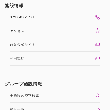
施設情報
0797-87-1771
ポイント利用可
アクセス
★夏のファミリー旅行応援★［幼児
施設公式サイト
のお子様30%OFF］温泉大浴場完備
利用規約
＆最大21時間ステイ【朝食付】
朝食
現地払い・Web決済
グループ施設情報
in 14:00~ 29:00 / out 11:00まで
■■■ 夏休みの楽しい家族旅行を応援！ ■■■ 「宝塚・
全施設の空室検索
尼崎エリア」のご宿泊は当館が便利！ 宝塚大劇場は
もちろん、手塚治虫氏の聖地としても名高い宝塚市。
施設一覧