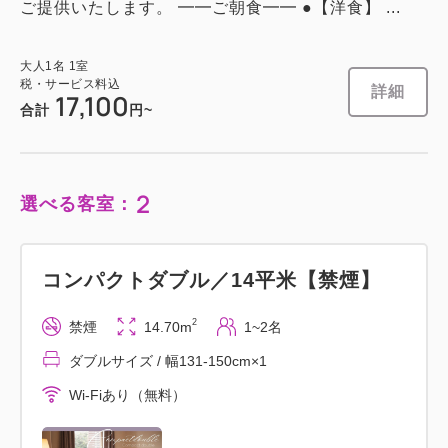
ご提供いたします。 ━━ご朝食━━ ●【洋食】 ...
大人
1
名
1
室
税・サービス料込
詳細
17,100
合計
円~
2
選べる客室：
コンパクトダブル／14平米【禁煙】
2
禁煙
14.70m
1~2名
ダブルサイズ / 幅131-150cm×1
Wi-Fiあり（無料）