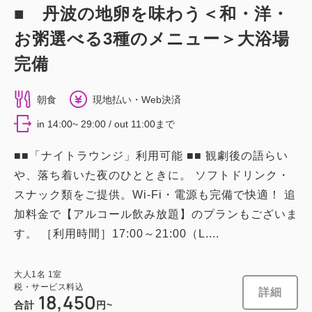
■ 丹波の地卵を味わう＜和・洋・
お粥選べる3種のメニュー＞大浴場
完備
朝食
現地払い・Web決済
in 14:00~ 29:00 / out 11:00まで
■■「ナイトラウンジ」利用可能 ■■ 観劇後の語らい
や、落ち着いた夜のひとときに。 ソフトドリンク・
スナック類をご提供。Wi-Fi・電源も完備で快適！ 追
加料金で【アルコール飲み放題】のプランもございま
す。 ［利用時間］17:00～21:00（L....
大人
1
名
1
室
税・サービス料込
詳細
18,450
合計
円~