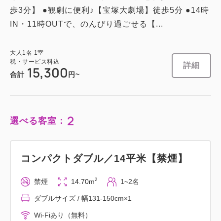
歩3分】 ●観劇に便利♪【宝塚大劇場】徒歩5分 ●14時
IN・11時OUTで、のんびり過ごせる【...
大人
1
名
1
室
税・サービス料込
詳細
15,300
合計
円~
2
選べる客室：
コンパクトダブル／14平米【禁煙】
2
禁煙
14.70m
1~2名
ダブルサイズ / 幅131-150cm×1
Wi-Fiあり（無料）