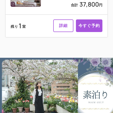
37,800
合計
円
1
詳細
今すぐ予約
残り
室