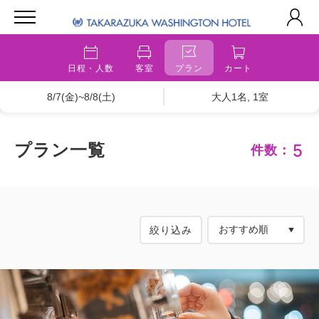
日程・人数
客室
プラン
カート
8/7(金)~8/8(土)
大人1名, 1室
5
プラン一覧
件数：
絞り込み