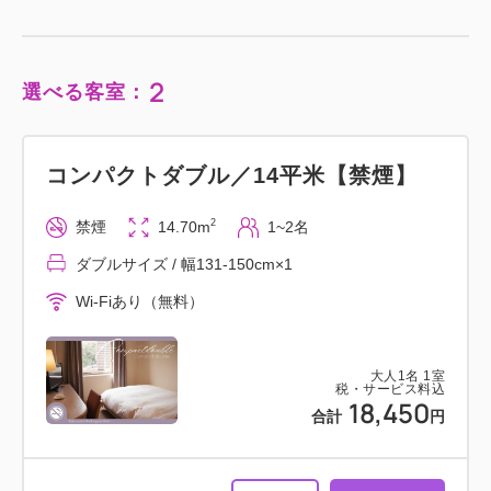
2
選べる客室：
コンパクトダブル／14平米【禁煙】
2
禁煙
14.70m
1~2名
ダブルサイズ / 幅131-150cm×1
Wi-Fiあり（無料）
大人
1
名
1
室
税・サービス料込
18,450
合計
円