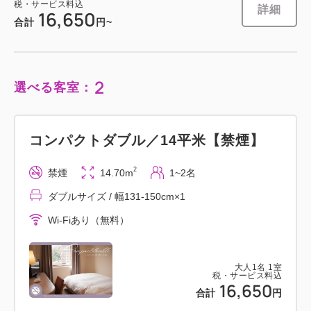
税・サービス料込
詳細
16,650
合計
円~
2
選べる客室：
コンパクトダブル／14平米【禁煙】
2
禁煙
14.70m
1~2名
ダブルサイズ / 幅131-150cm×1
Wi-Fiあり（無料）
大人
1
名
1
室
税・サービス料込
16,650
合計
円