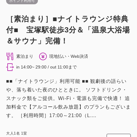
ポイント利用可
［素泊まり］■ナイトラウンジ特典
付■ 宝塚駅徒歩3分＆「温泉大浴場
＆サウナ」完備！
素泊まり
現地払い・Web決済
in 14:00~ 29:00 / out 11:00まで
■■「ナイトラウンジ」利用可能 ■■ 観劇後の語らい
や、落ち着いた夜のひとときに。 ソフトドリンク・
スナック類をご提供。Wi-Fi・電源も完備で快適！ 追
加料金で【アルコール飲み放題】のプランもございま
す。 ［利用時間］17:00～21:00（L....
大人
1
名
1
室