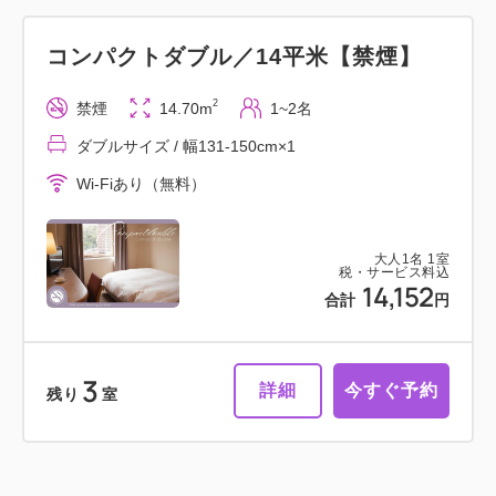
コンパクトダブル／14平米【禁煙】
2
禁煙
14.70m
1~2名
ダブルサイズ / 幅131-150cm×1
Wi-Fiあり（無料）
大人
1
名
1
室
税・サービス料込
14,152
合計
円
3
詳細
今すぐ予約
残り
室