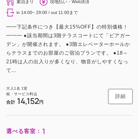
素泊まり
現地払い・Web決済
in 14:00~ 29:00 / out 11:00まで
━━下記条件につき【最大15%OFF】の特別価格！
━━━ ●該当期間は3階テラスコートにて「ビアガー
デン」が開催されます。 ●3階エレベーターホールか
らテラスまでのお部屋のご宿泊プランです。 ●18～
21時は人の出入りが多くなり、物音がしやすくなっ
て...
大人
1
名
1
室
税・サービス料込
詳細
14,152
合計
円
1
選べる客室：