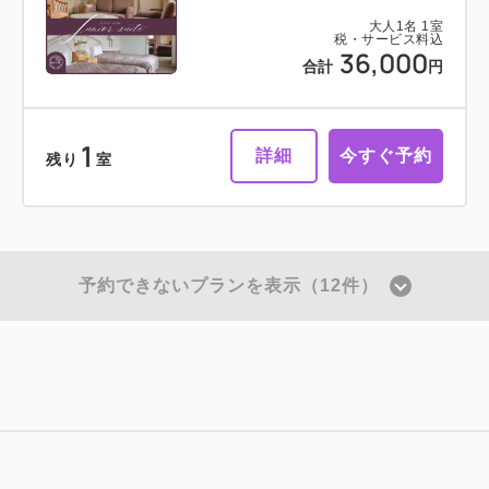
大人
1
名
1
室
税・サービス料込
36,000
合計
円
1
詳細
今すぐ予約
残り
室
予約できないプランを表示（12件）