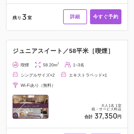
3
詳細
今すぐ予約
残り
室
ジュニアスイート／58平米［喫煙］
2
喫煙
58.20m
1~3名
シングルサイズ×2
エキストラベッド×1
Wi-Fiあり（無料）
大人
1
名
1
室
税・サービス料込
37,350
合計
円