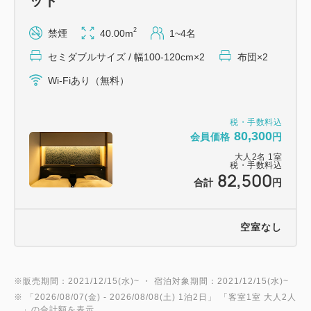
ット
■朝食
2
禁煙
40.00m
1~4名
季節に合せたヘルシーなお粥と共に、お箸が進む小鉢
セミダブルサイズ / 幅100-120cm×2
布団×2
やおかずをご用意します。「お食事処 水仙」にて
[ご利用時間] 7:00～9:00
Wi-Fiあり（無料）
■禅の体験（柏樹關に宿泊のお客様は無料で体験がで
税・手数料込
80,300
会員価格
円
きます。）
大人
2
名
1
室
【坐禅体験】
税・手数料込
82,500
・15:30より大本山永平寺で開催
合計
円
・行事の都合で永平寺でできない場合、柏樹關「開也
の間」にて行います。
空室なし
その場合ご予約順で人数制限を設ける場合がござい
ます。
※販売期間：2021/12/15(水)~ ・ 宿泊対象期間：2021/12/15(水)~
【朝のおつとめ】
※ 「
2026/08/07(金)
- 2026/08/08(土)
1泊2日
」 「
客室1室 大人2人
」の合計額を表示