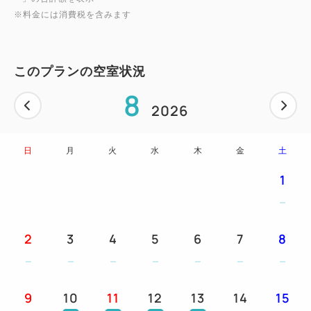
・早朝より大本山永平寺で開催
※料金には消費税を含みます
日の出前からたくさんの僧侶が務める「朝のおつと
め」や、法要などに参加できます。
※大きな法要や行持の関係で、内容が大きく変更され
このプランの空室状況
る場合があります。特に、成道会や涅槃会のある12
8
月前半、2月前半には、朝のおつとめには参加でき
2026
ず、別プログラムでのご案内になります。
日
月
火
水
木
金
土
【柏樹關 開也の間での体験】
1
・写経体験（用紙代 880円）※当日予約制
客室ではお好きな時間に体験が可能です。フロントス
タッフにお気軽にお尋ね下さい。
2
3
4
5
6
7
8
■3歳以上のお子様について
3歳以上のお子様は寝具・食事ありの幼児にてご登録
をお願い致します。
9
10
11
12
13
14
15