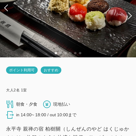
ポイント利用可
おすすめ
大人
2
名
1
室
朝食・夕食
現地払い
in 14:00~ 18:00 / out 10:00まで
永平寺 親禅の宿 柏樹關（しんぜんのやど はくじゅか