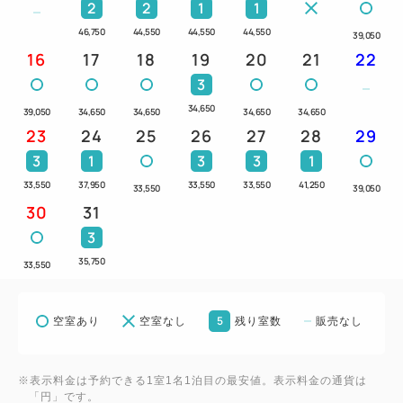
添寝はご遠慮ください。
2
2
1
1
46,750
44,550
44,550
44,550
39,050
16
17
18
19
20
21
22
3
34,650
39,050
34,650
34,650
34,650
34,650
23
24
25
26
27
28
29
3
1
3
3
1
33,550
37,950
33,550
33,550
41,250
33,550
39,050
30
31
3
35,750
33,550
5
空室あり
空室なし
残り室数
販売なし
※表示料金は予約できる1室1名1泊目の最安値。表示料金の通貨は
「円」です。