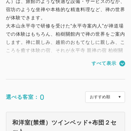
ん）は、旅館のような快適な設備・サービスのなか、
宿坊のような坐禅や本格的な精進料理など、禅の世界
が体験できます。
大本山永平寺で研修を受けた“永平寺案内人”が禅道場
での体験はもちろん、柏樹關館内で禅の世界をご案内
します。禅に親しみ、越前のおもてなしに親しみ、こ
ころを癒す体験の宿、それが永平寺 親禅の宿 柏樹關
です。
すべて表示
■夕食
「お食事処 水仙」にて
通常の精進料理からUPグレードした「特選精進料
0
選べる客室：
理」をご用意いたします。
※ご利用時間 18:00/19:00
※予約状況により時間が変更になる場合がございま
和洋室(禁煙）ツインベッド+布団２セ
す。