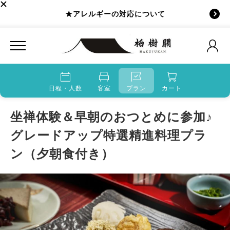
★アレルギーの対応について
日程・人数
客室
プラン
カート
坐禅体験＆早朝のおつとめに参加♪
グレードアップ特選精進料理プラ
ン（夕朝食付き）