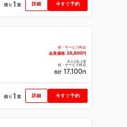
1
詳細
今すぐ予約
残り
室
税・サービス料込
25,900
会員価格
円
大人
1
名
1
室
税・サービス料込
税・サービス料込
26,400
合計
16,600
円
会員価格
円
大人
1
名
1
室
税・サービス料込
17,100
合計
円
1
詳細
今すぐ予約
残り
室
1
詳細
今すぐ予約
残り
室