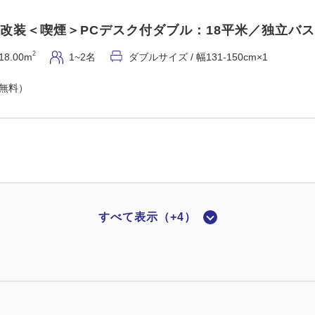
5年改装＜喫煙＞PCデスク付ダブル：18平米／独立バス
2
18.00m
1~2名
ダブルサイズ / 幅131-150cm×1
（無料）
すべて表示（+4）
5年改装＜喫煙＞ダブル：18平米／バス・トイレ独立
2
18.00m
1~2名
ダブルサイズ / 幅131-150cm×1