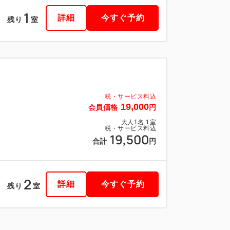
1
詳細
今すぐ予約
残り
室
税・サービス料込
19,000
会員価格
円
大人
1
名
1
室
税・サービス料込
19,500
合計
円
2
詳細
今すぐ予約
残り
室