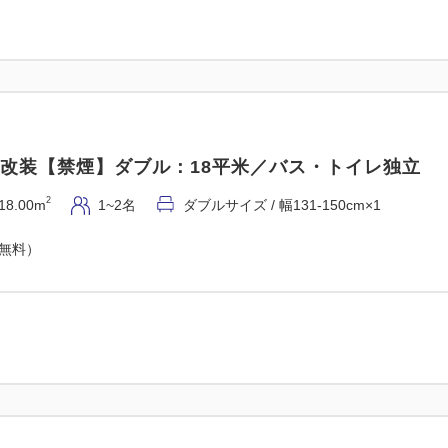
5年改装＜喫煙＞スーペリアツイン：24平米／独立バス
5年改装【禁煙】ダブル：18平米／バス・トイレ独立
2
24.00m
1~3名
セミダブル×2
Wi-Fiあり（無料）
2
18.00m
1~2名
ダブルサイズ / 幅131-150cm×1
（無料）