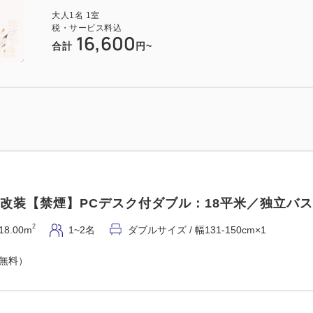
（無料）
大人
1
名
1
室
税・サービス料込
16,600
合計
円~
5年改装＜喫煙＞コンパクトツイン：21平米／独立バス
5年改装【禁煙】PCデスク付ダブル：18平米／独立バス
2
21.00m
1~2名
シングルサイズ / 幅90-130cm×2
2
18.00m
1~2名
ダブルサイズ / 幅131-150cm×1
（無料）
（無料）