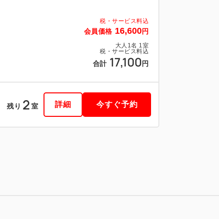
税・サービス料込
16,600
会員価格
円
大人
1
名
1
室
税・サービス料込
17,100
合計
円
2
詳細
今すぐ予約
残り
室
税・サービス料込
16,600
会員価格
円
大人
1
名
1
室
税・サービス料込