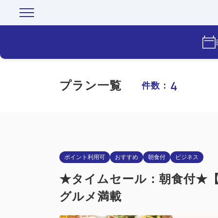
4
プラン一覧
件数：
ポイント利用可
おすすめ
朝食付
ビジネス
★タイムセール：朝食付★【
グルメ満載