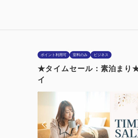
喫煙ルーム
2024・2
喫煙
Wi-Fiあり
ポイント利用可
室料のみ
ビジネス
★タイムセール：素泊まり★
イ
喫煙ルーム
2024・2
喫煙