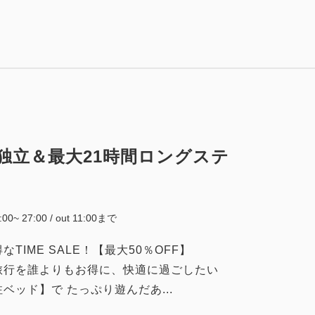
税・サービス料込
19,000
会員価格
円
大人
1
名
1
室
税・サービス料込
19,500
合計
円
独立＆最大21時間ロングステ
詳細
今すぐ予約
4:00~ 27:00 / out 11:00まで
IME SALE！【最大50％OFF】
旅行を誰よりもお得に、快適に過ごしたい
ス
税・サービス料込
20,950
会員価格
円
ッド】で たっぷり遊んだあ...
大人
1
名
1
室