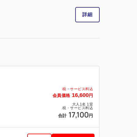
税・サービス料込
21,450
合計
円
詳細
1
詳細
今すぐ予約
残り
室
税・サービス料込
23,450
会員価格
円
税・サービス料込
16,600
会員価格
円
大人
1
名
1
室
税・サービス料込
23,950
大人
1
名
1
室
合計
円
税・サービス料込
17,100
合計
円
1
詳細
今すぐ予約
残り
室