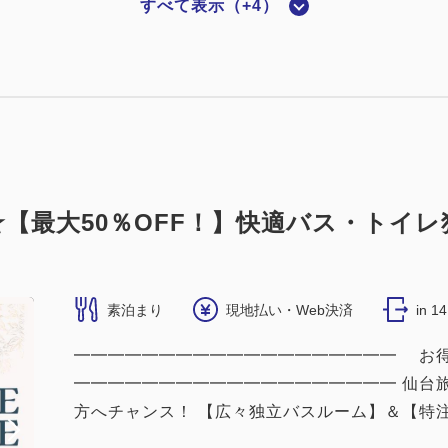
すべて表示（+4）
5年改装＜喫煙＞ダブル：18平米／バス・トイレ独立
2
18.00m
1~2名
ダブルサイズ / 幅131-150cm×1
（無料）
【最大50％OFF！】快適バス・トイレ
素泊まり
現地払い・Web決済
in 1
━━━━━━━━━━━━━━━━━━━ お得なT
━━━━━━━━━━━━━━━━━━━ 仙台
5年改装＜喫煙＞スーペリアクイーン：18平米／独立バ
方へチャンス！ 【広々独立バスルーム】＆【特注ベ
2
18.00m
1~2名
クイーンサイズ / 幅151-180cm×1