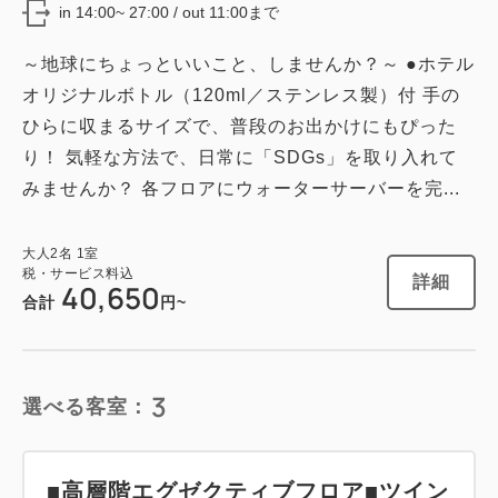
Wi-Fiあり（無料）
in 14:00~ 27:00 / out 11:00まで
～地球にちょっといいこと、しませんか？～ ●ホテル
税・サービス料込
33,050
会員価格
円
オリジナルボトル（120ml／ステンレス製）付 手の
大人
2
名
1
室
ひらに収まるサイズで、普段のお出かけにもぴった
税・サービス料込
33,650
り！ 気軽な方法で、日常に「SDGs」を取り入れて
合計
円
みませんか？ 各フロアにウォーターサーバーを完...
1
詳細
今すぐ予約
大人
2
名
1
室
残り
室
税・サービス料込
詳細
40,650
合計
円~
3
選べる客室：
■高層階エグゼクティブフロア■ツイン