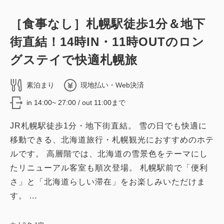
詳細
今すぐ予約
［食事なし］札幌駅徒歩1分＆地下
禁煙ルーム
街直結！14時IN・11時OUTのロン
■高層階エグゼクティブフロア■ツイン
グステイで快適札幌旅
／禁煙・19平米
素泊まり
現地払い・Web決済
2
禁煙
19.00m
1~2名
in 14:00~ 27:00 / out 11:00まで
シングルサイズ / 幅90-130cm×2
JR札幌駅徒歩1分・地下街直結。 雪の日でも快適に
Wi-Fiあり（無料）
移動できる、北海道旅行・札幌観光におすすめのホテ
税・サービス料込
ルです。 高層階では、北海道の雪景色をテーマにし
51,864
会員価格
円
たリニューアル客室も順次登場。 札幌駅前で「便利
大人
2
名
1
室
さ」と「北海道らしい滞在」をお楽しみいただけま
税・サービス料込
52,464
す。 ...
合計
円