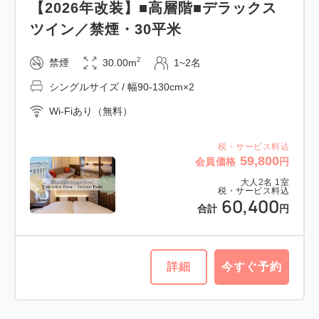
【2026年改装】■高層階■デラックス
2
禁煙
19.00m
1~2名
ツイン／禁煙・30平米
シングルサイズ / 幅90-130cm×2
2
禁煙
30.00m
1~2名
Wi-Fiあり（無料）
シングルサイズ / 幅90-130cm×2
税・サービス料込
Wi-Fiあり（無料）
41,614
会員価格
円
大人
2
名
1
室
税・サービス料込
税・サービス料込
59,800
42,214
会員価格
円
合計
円
大人
2
名
1
室
税・サービス料込
60,400
合計
円
1
詳細
今すぐ予約
残り
室
詳細
今すぐ予約