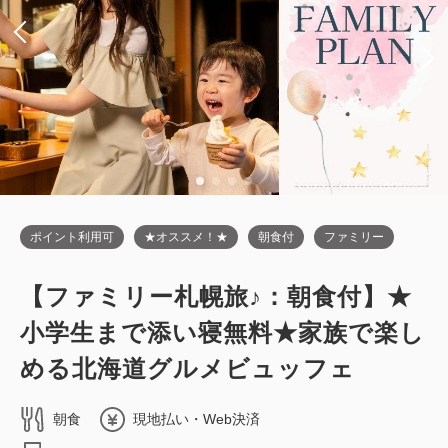
税・サービス料込
38,800
会員価格
円
大人
2
名
1
室
税・サービス料込
39,400
合計
円
1
詳細
今すぐ予約
残り
室
ポイント利用可
★オススメ！★
朝食付
ファミリー
【ファミリー札幌旅♪：朝食付】★
禁煙ルーム
小学生まで添い寝無料★家族で楽し
■高層階エグゼクティブフロア■ツイン
める北海道グルメビュッフェ
／禁煙・19平米
朝食
現地払い・Web決済
2
禁煙
19.00m
1~2名