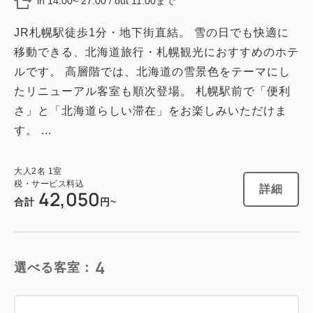
in 14:00~ 27:00 / out 11:00まで
Wi-Fiあり（無料）
JR札幌駅徒歩1分・地下街直結。 雪の日でも快適に
税・サービス料込
移動できる、北海道旅行・札幌観光におすすめのホテ
44,364
会員価格
円
ルです。 高層階では、北海道の雪景色をテーマにし
大人
2
名
1
室
税・サービス料込
たリニューアル客室も順次登場。 札幌駅前で「便利
44,964
合計
円
さ」と「北海道らしい滞在」をお楽しみいただけま
す。 ...
1
詳細
今すぐ予約
残り
室
大人
2
名
1
室
税・サービス料込
詳細
42,050
合計
円~
禁煙ルーム
4
選べる客室：
【スタンダード】コンパクトツイン／
禁煙・18平米