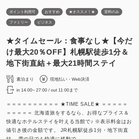
ポイント利用可
おすすめ
★オススメ！★
室料のみ
ファミリー
ビジネス
禁煙ルーム
★タイムセール：食事なし★【今だ
■高層階エグゼクティブフロア■ツイン
け最大20％OFF】札幌駅徒歩1分＆
／禁煙・19平米
地下街直結＋最大21時間ステイ
2
禁煙
19.00m
1~2名
素泊まり
現地払い・Web決済
シングルサイズ / 幅90-130cm×2
in 14:00~ 27:00 / out 11:00まで
Wi-Fiあり（無料）
＝＝＝＝＝＝＝＝＝＝ ★TIME SALE★ ＝＝＝＝＝
税・サービス料込
＝＝＝＝＝ 北海道旅をするなら、お得なプライス＆
41,250
会員価格
円
快適なホテルステイを叶える当館で♪ ※表示料金はお
大人
2
名
1
室
税・サービス料込
値引き後の金額です。 JR札幌駅徒歩1分・地下街直
41,850
合計
円
結。 雪の日でも快適に移動で...