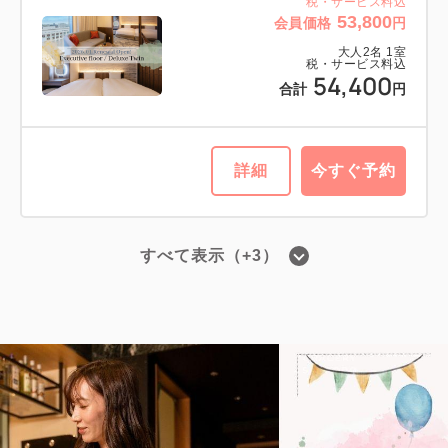
税・サービス料込
税・サービス料込
53,800
42,650
会員価格
円
合計
円
大人
2
名
1
室
税・サービス料込
54,400
合計
円
1
詳細
今すぐ予約
残り
室
詳細
今すぐ予約
すべて表示（+3）
■高層階エグゼクティブフロア■ツイン
／禁煙・22平米
2
禁煙
22.00m
1~2名
シングルサイズ / 幅90-130cm×2
Wi-Fiあり（無料）