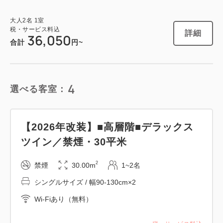
1
詳細
今すぐ予約
残り
室
大人
2
名
1
室
税・サービス料込
詳細
36,050
合計
円~
禁煙ルーム
4
選べる客室：
【スタンダード】コンパクトツイン／
禁煙・18平米
【2026年改装】■高層階■デラックス
2
禁煙
19.00m
1~2名
ツイン／禁煙・30平米
シングルサイズ / 幅90-130cm×2
2
禁煙
30.00m
1~2名
Wi-Fiあり（無料）
シングルサイズ / 幅90-130cm×2
税・サービス料込
Wi-Fiあり（無料）
42,050
会員価格
円
大人
2
名
1
室