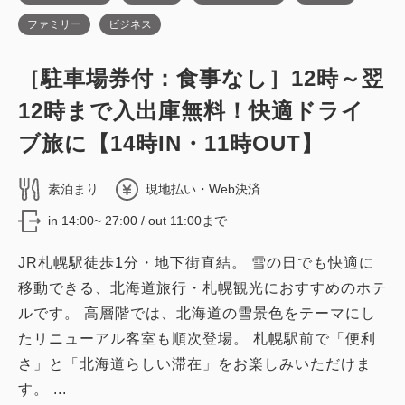
ファミリー
ビジネス
禁煙ルーム
［駐車場券付：食事なし］12時～翌
■高層階エグゼクティブフロア■ツイン
12時まで入出庫無料！快適ドライ
／禁煙・19平米
ブ旅に【14時IN・11時OUT】
2
禁煙
19.00m
1~2名
素泊まり
現地払い・Web決済
シングルサイズ / 幅90-130cm×2
in 14:00~ 27:00 / out 11:00まで
Wi-Fiあり（無料）
JR札幌駅徒歩1分・地下街直結。 雪の日でも快適に
税・サービス料込
移動できる、北海道旅行・札幌観光におすすめのホテ
44,250
会員価格
円
ルです。 高層階では、北海道の雪景色をテーマにし
大人
2
名
1
室
税・サービス料込
たリニューアル客室も順次登場。 札幌駅前で「便利
44,850
合計
円
さ」と「北海道らしい滞在」をお楽しみいただけま
す。 ...