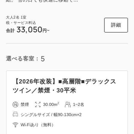
大人
2
名
1
室
1
詳細
今すぐ予約
税・サービス料込
残り
室
詳細
33,050
合計
円~
5
禁煙ルーム
選べる客室：
【スタンダード】コンパクトツイン／
【2026年改装】■高層階■デラックス
禁煙・18平米
ツイン／禁煙・30平米
2
禁煙
19.00m
1~2名
2
禁煙
30.00m
1~2名
シングルサイズ / 幅90-130cm×2
シングルサイズ / 幅90-130cm×2
Wi-Fiあり（無料）
Wi-Fiあり（無料）
税・サービス料込