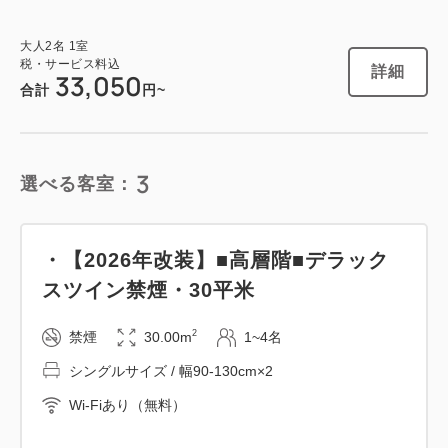
大人
2
名
1
室
税・サービス料込
詳細
33,050
合計
円~
3
選べる客室：
・【2026年改装】■高層階■デラック
スツイン禁煙・30平米
2
禁煙
30.00m
1~4名
シングルサイズ / 幅90-130cm×2
Wi-Fiあり（無料）