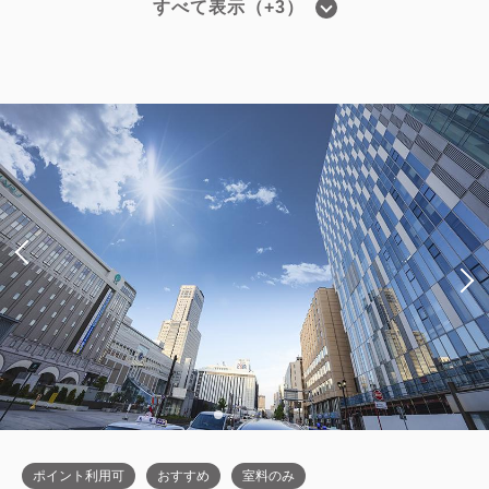
すべて表示（+3）
■高層階エグゼクティブフロア■ツイン
禁煙ルーム
／禁煙・22平米
【禁煙】女性限定レディースツインル
2
禁煙
22.00m
1~2名
ーム（22平米／男性はご利用頂けませ
シングルサイズ / 幅90-130cm×2
ん）
Wi-Fiあり（無料）
2
禁煙
22.00m
2~2名
税・サービス料込
シングルサイズ×2
Wi-Fiあり（無料）
52,550
会員価格
円
大人
2
名
1
室
税・サービス料込
税・サービス料込
53,150
35,250
合計
円
会員価格
円
大人
2
名
1
室
税・サービス料込
35,850
合計
円
1
詳細
今すぐ予約
残り
室
ポイント利用可
おすすめ
室料のみ