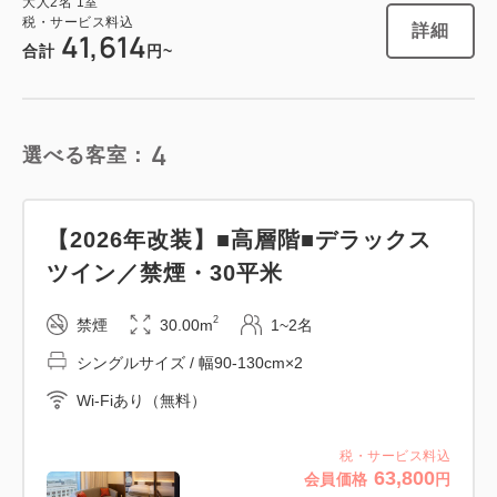
大人
2
名
1
室
1
税・サービス料込
詳細
今すぐ予約
詳細
残り
室
41,614
合計
円~
4
選べる客室：
禁煙ルーム
【スタンダード】コンパクトツイン／
【2026年改装】■高層階■デラックス
禁煙・18平米
ツイン／禁煙・30平米
2
禁煙
19.00m
1~2名
2
禁煙
30.00m
1~2名
シングルサイズ / 幅90-130cm×2
シングルサイズ / 幅90-130cm×2
Wi-Fiあり（無料）
Wi-Fiあり（無料）
税・サービス料込
49,114
会員価格
円
税・サービス料込
63,800
会員価格
円
大人
2
名
1
室