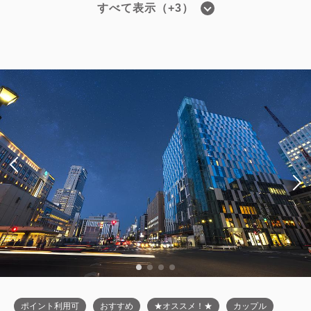
すべて表示（+3）
■高層階エグゼクティブフロア■ツイン
／禁煙・22平米
2
禁煙
22.00m
1~2名
シングルサイズ / 幅90-130cm×2
Wi-Fiあり（無料）
税・サービス料込
44,800
会員価格
円
大人
2
名
1
室
税・サービス料込
45,400
合計
円
1
詳細
今すぐ予約
残り
室
ポイント利用可
おすすめ
★オススメ！★
カップル