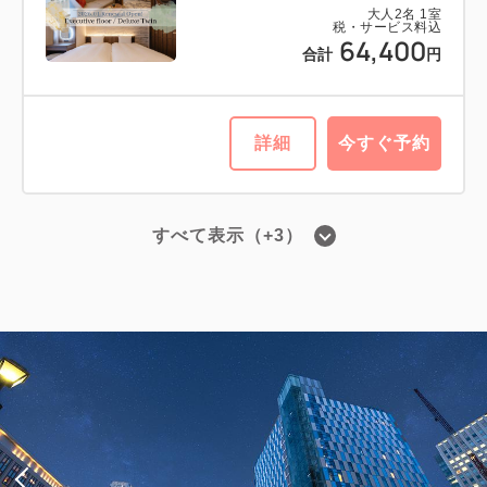
税・サービス料込
大人
2
名
1
室
49,714
税・サービス料込
合計
円
64,400
合計
円
1
詳細
今すぐ予約
残り
室
詳細
今すぐ予約
すべて表示（+3）
■高層階エグゼクティブフロア■ツイン
／禁煙・22平米
2
禁煙
22.00m
1~2名
シングルサイズ / 幅90-130cm×2
Wi-Fiあり（無料）
税・サービス料込