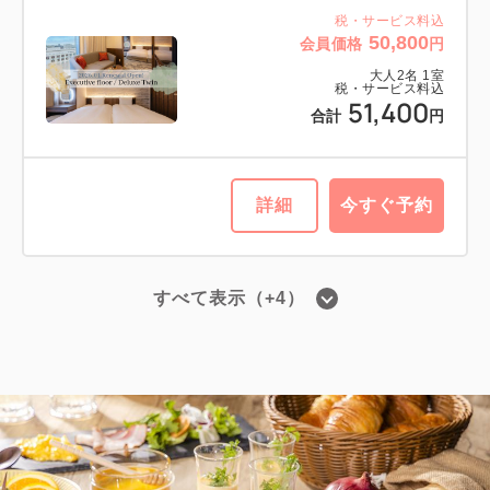
39,050
会員価格
円
税・サービス料込
50,800
会員価格
円
大人
2
名
1
室
税・サービス料込
39,650
大人
2
名
1
室
合計
円
税・サービス料込
51,400
合計
円
1
詳細
今すぐ予約
残り
室
詳細
今すぐ予約
すべて表示（+4）
禁煙ルーム
■高層階エグゼクティブフロア■ツイン
／禁煙・22平米
【禁煙】女性限定レディースツインル
ーム（22平米／男性はご利用頂けませ
2
禁煙
22.00m
1~2名
ん）
シングルサイズ / 幅90-130cm×2
2
禁煙
22.00m
2~2名
Wi-Fiあり（無料）