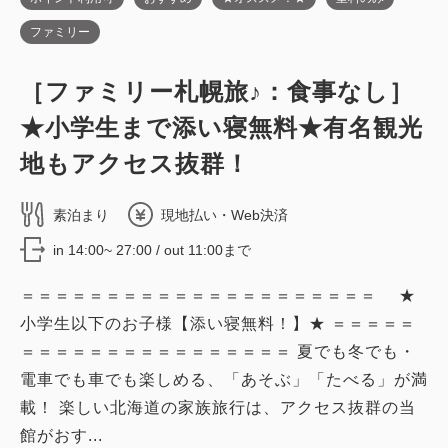
ファミリー
・【スタンダード】コンパクトツイン
［ファミリー札幌旅♪：食事なし］
／禁煙・18平米
★小学生まで添い寝無料★有名観光
2
禁煙
19.00m
1~4名
地もアクセス抜群！
シングルサイズ / 幅90-130cm×2
Wi-Fiあり（無料）
素泊まり
現地払い・Web決済
in 14:00~ 27:00 / out 11:00まで
税・サービス料込
40,050
会員価格
円
＝＝＝＝＝＝＝＝＝＝＝＝＝＝＝＝＝＝＝＝＝ ★
大人
2
名
1
室
小学生以下のお子様【添い寝無料！】★ ＝＝＝＝＝
税・サービス料込
40,650
合計
円
＝＝＝＝＝＝＝＝＝＝＝＝＝＝＝＝ 夏でも冬でも・
電車でも車でも楽しめる、「あそぶ」「たべる」が満
載！ 楽しい北海道の家族旅行は、アクセス抜群の当
1
詳細
今すぐ予約
残り
室
館がおす...