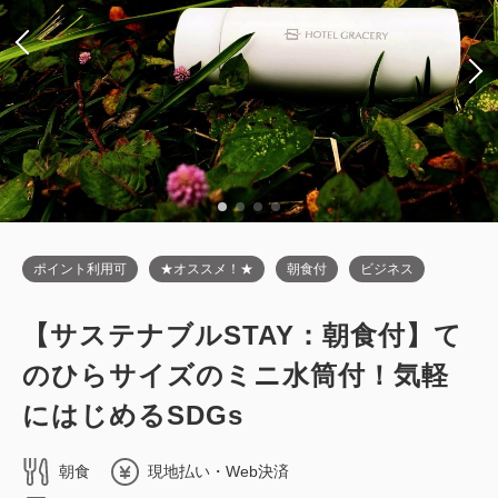
税・サービス料込
35,250
会員価格
円
大人
2
名
1
室
税・サービス料込
35,850
合計
円
1
詳細
今すぐ予約
残り
室
ポイント利用可
★オススメ！★
朝食付
ビジネス
【サステナブルSTAY：朝食付】て
・【スタンダード】コンパクトツイン
のひらサイズのミニ水筒付！気軽
／禁煙・18平米
にはじめるSDGs
2
禁煙
19.00m
1~4名
シングルサイズ / 幅90-130cm×2
朝食
現地払い・Web決済