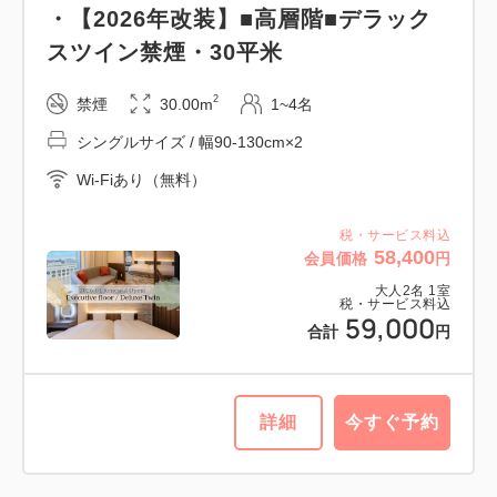
・【2026年改装】■高層階■デラック
禁煙・18平米
スツイン禁煙・30平米
2
禁煙
19.00m
1~2名
2
禁煙
30.00m
1~4名
シングルサイズ / 幅90-130cm×2
シングルサイズ / 幅90-130cm×2
Wi-Fiあり（無料）
Wi-Fiあり（無料）
税・サービス料込
36,050
会員価格
円
税・サービス料込
58,400
会員価格
円
大人
2
名
1
室
税・サービス料込
大人
2
名
1
室
36,650
税・サービス料込
合計
円
59,000
合計
円
1
詳細
今すぐ予約
残り
室
詳細
今すぐ予約