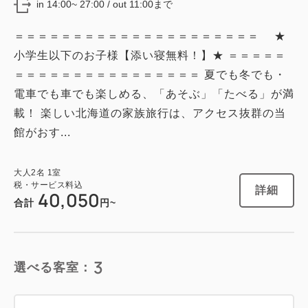
in 14:00~ 27:00 / out 11:00まで
シングルサイズ / 幅90-130cm×2
＝＝＝＝＝＝＝＝＝＝＝＝＝＝＝＝＝＝＝＝＝ ★
Wi-Fiあり（無料）
小学生以下のお子様【添い寝無料！】★ ＝＝＝＝＝
税・サービス料込
＝＝＝＝＝＝＝＝＝＝＝＝＝＝＝＝ 夏でも冬でも・
38,250
会員価格
円
電車でも車でも楽しめる、「あそぶ」「たべる」が満
大人
2
名
1
室
載！ 楽しい北海道の家族旅行は、アクセス抜群の当
税・サービス料込
38,850
館がおす...
合計
円
大人
2
名
1
室
1
税・サービス料込
詳細
今すぐ予約
詳細
残り
室
40,050
合計
円~
3
選べる客室：
禁煙ルーム
【スタンダード】コンパクトツイン／