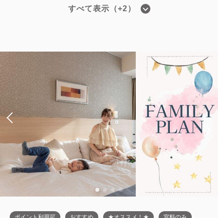
すべて表示（+2）
・■高層階エグゼクティブフロア■ツイ
ン／禁煙・19平米
2
禁煙
19.00m
1~4名
シングルサイズ / 幅90-130cm×2
Wi-Fiあり（無料）
税・サービス料込
42,250
会員価格
円
大人
2
名
1
室
税・サービス料込
42,850
合計
円
1
詳細
今すぐ予約
残り
室
ポイント利用可
おすすめ
★オススメ！★
室料のみ