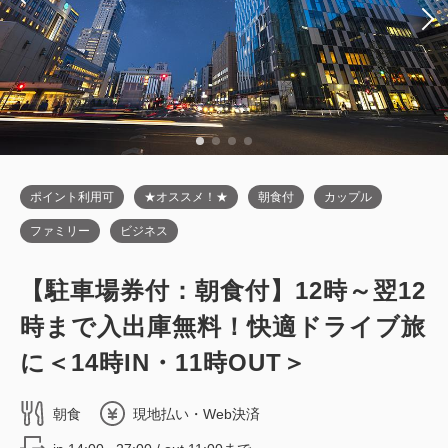
45,050
会員価格
円
大人
2
名
1
室
税・サービス料込
45,650
合計
円
1
詳細
今すぐ予約
残り
室
ポイント利用可
★オススメ！★
朝食付
カップル
ファミリー
ビジネス
禁煙ルーム
【駐車場券付：朝食付】12時～翌12
■高層階エグゼクティブフロア■ツイン
時まで入出庫無料！快適ドライブ旅
／禁煙・19平米
に＜14時IN・11時OUT＞
2
禁煙
19.00m
1~2名
朝食
現地払い・Web決済
シングルサイズ / 幅90-130cm×2