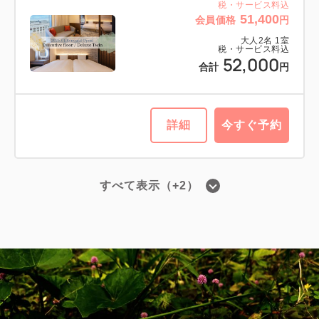
税・サービス料込
51,400
会員価格
円
大人
2
名
1
室
税・サービス料込
52,000
合計
円
詳細
今すぐ予約
すべて表示（+2）
・■高層階エグゼクティブフロア■ツイ
ン／禁煙・19平米
2
禁煙
19.00m
1~4名
シングルサイズ / 幅90-130cm×2
Wi-Fiあり（無料）