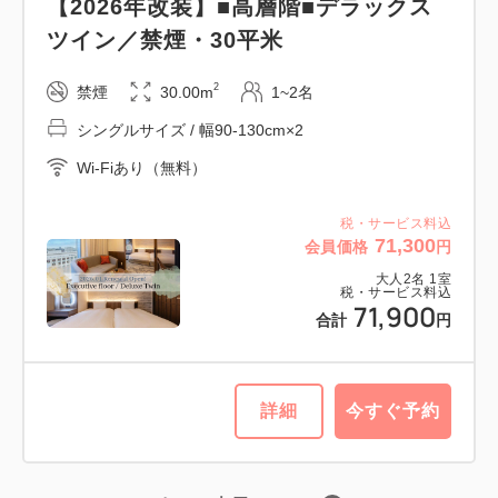
【2026年改装】■高層階■デラックス
【スタンダード】コンパクトツイン／
ツイン／禁煙・30平米
禁煙・18平米
2
禁煙
30.00m
1~2名
2
禁煙
19.00m
1~2名
シングルサイズ / 幅90-130cm×2
シングルサイズ / 幅90-130cm×2
Wi-Fiあり（無料）
Wi-Fiあり（無料）
税・サービス料込
税・サービス料込
71,300
会員価格
円
33,050
会員価格
円
大人
2
名
1
室
大人
2
名
1
室
税・サービス料込
税・サービス料込
71,900
33,650
合計
円
合計
円
1
詳細
今すぐ予約
詳細
今すぐ予約
残り
室