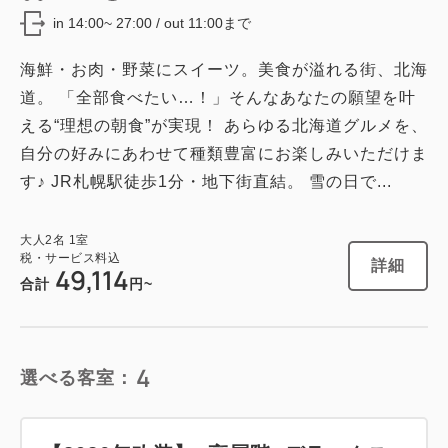
2
禁煙
19.00m
1~2名
in 14:00~ 27:00 / out 11:00まで
シングルサイズ / 幅90-130cm×2
海鮮・お肉・野菜にスイーツ。美食が溢れる街、北海
Wi-Fiあり（無料）
道。 「全部食べたい…！」そんなあなたの願望を叶
税・サービス料込
える“理想の朝食”が実現！ あらゆる北海道グルメを、
35,250
会員価格
円
自分の好みにあわせて種類豊富にお楽しみいただけま
大人
2
名
1
室
す♪ JR札幌駅徒歩1分・地下街直結。 雪の日で...
税・サービス料込
35,850
合計
円
大人
2
名
1
室
税・サービス料込
詳細
49,114
1
合計
円~
詳細
今すぐ予約
残り
室
4
選べる客室：
禁煙ルーム