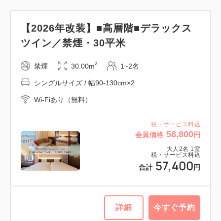
【2026年改装】■高層階■デラックス
ツイン／禁煙・30平米
2
禁煙
30.00m
1~2名
シングルサイズ / 幅90-130cm×2
Wi-Fiあり（無料）
税・サービス料込
56,800
会員価格
円
大人
2
名
1
室
税・サービス料込
57,400
合計
円
詳細
今すぐ予約