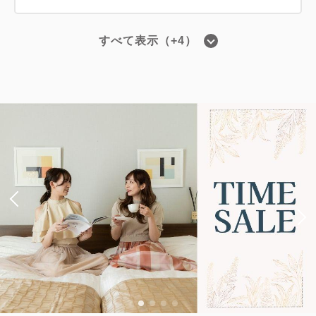
すべて表示（+4）
■高層階エグゼクティブフロア■ツイン
／禁煙・22平米
2
禁煙
22.00m
1~2名
シングルサイズ / 幅90-130cm×2
Wi-Fiあり（無料）
税・サービス料込
41,800
会員価格
円
大人
2
名
1
室
税・サービス料込
42,400
合計
円
1
詳細
今すぐ予約
残り
室