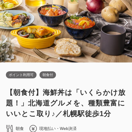
シングルサイズ×2
Wi-Fiあり（無料）
税・サービス料込
35,800
会員価格
円
税・サービス料込
41,250
大人
2
名
1
室
会員価格
円
税・サービス料込
36,400
大人
2
名
1
室
合計
円
税・サービス料込
41,850
合計
円
1
詳細
今すぐ予約
残り
室
詳細
今すぐ予約
ポイント利用可
朝食付
【朝食付】海鮮丼は「いくらかけ放
禁煙ルーム
題！」北海道グルメを、種類豊富に
■高層階エグゼクティブフロア■ツイン
いいとこ取り♪／札幌駅徒歩1分
／禁煙・19平米
朝食
現地払い・Web決済