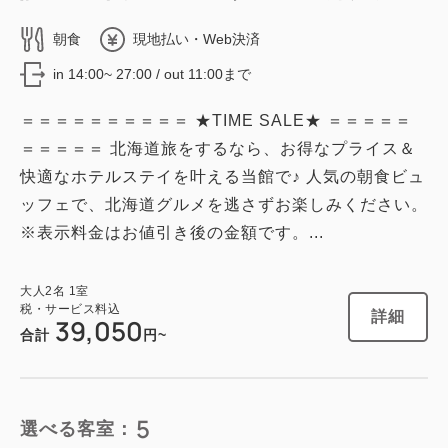
朝食
現地払い・Web決済
in 14:00~ 27:00 / out 11:00まで
＝＝＝＝＝＝＝＝＝＝ ★TIME SALE★ ＝＝＝＝＝
＝＝＝＝＝ 北海道旅をするなら、お得なプライス＆
快適なホテルステイを叶える当館で♪ 人気の朝食ビュ
ッフェで、北海道グルメを逃さずお楽しみください。
※表示料金はお値引き後の金額です。...
大人
2
名
1
室
税・サービス料込
詳細
39,050
合計
円~
5
選べる客室：