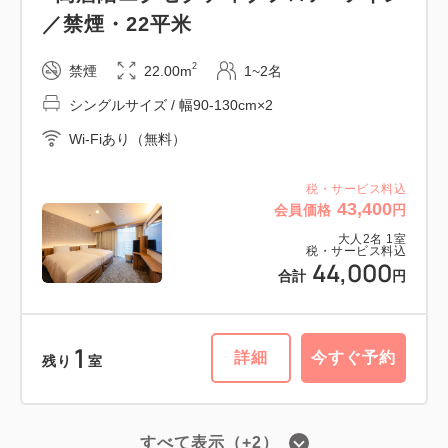
／禁煙・22平米
2
禁煙
22.00m
1~2名
シングルサイズ / 幅90-130cm×2
Wi-Fiあり（無料）
税・サービス料込
43,400
会員価格
円
大人
2
名
1
室
税・サービス料込
44,000
合計
円
1
詳細
今すぐ予約
残り
室
すべて表示（+2）