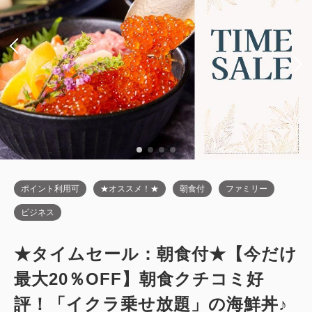
ポイント利用可
★オススメ！★
朝食付
ファミリー
ビジネス
★タイムセール：朝食付★【今だけ
最大20％OFF】朝食クチコミ好
評！「イクラ乗せ放題」の海鮮丼♪