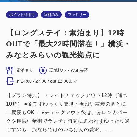
ポイント利用可
室料のみ
ファミリー
詳細
今すぐ予約
【ロングステイ：素泊まり】12時
OUTで「最大22時間滞在！」横浜・
禁煙ルーム
みなとみらいの観光拠点に
■横浜夜景View■カジュアルツイン：
素泊まり
現地払い・Web決済
16平米／禁煙
in 14:00~ 27:00 / out 12:00まで
2
禁煙
16.00m
1~2名
【プラン特典】 ・レイトチェックアウト12時（通常
シングルサイズ / 幅90-130cm×2
10時） ●慌てずゆっくり支度・海沿い散歩のあとに
二度寝もOK！ ●チェックアウト後は、赤レンガパー
Wi-Fiあり（無料）
クや横浜中華街でランチ♪ 時間に追われずゆったり過
税・サービス料込
ごすのも、旅ならではのいちばんの贅沢。 ...
25,520
会員価格
円