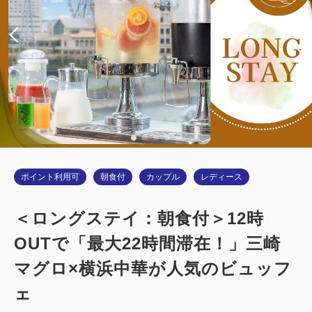
ダブルサイズ / 幅131-150cm×1
Wi-Fiあり（無料）
税・サービス料込
21,800
会員価格
円
大人
1
名
1
室
税・サービス料込
22,100
合計
円
ポイント利用可
朝食付
カップル
レディース
詳細
今すぐ予約
＜ロングステイ：朝食付＞12時
OUTで「最大22時間滞在！」三崎
禁煙ルーム
マグロ×横浜中華が人気のビュッフ
ェ
■横浜夜景View■カジュアルツイン：