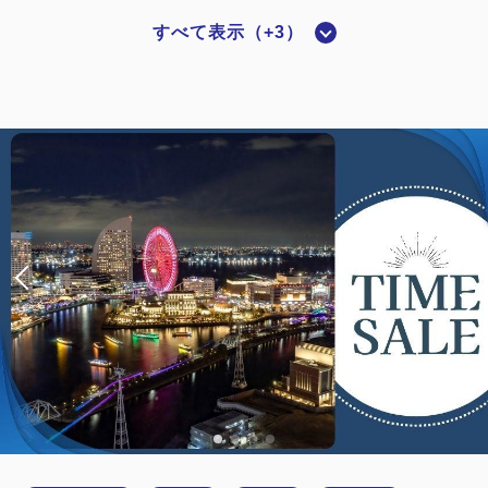
すべて表示（+3）
禁煙ルーム
■横浜夜景View■ダブル：14平米／禁
煙
2
禁煙
14.00m
1~2名
ダブルサイズ / 幅131-150cm×1
Wi-Fiあり（無料）
税・サービス料込
21,020
会員価格
円
大人
1
名
1
室
税・サービス料込
21,320
合計
円