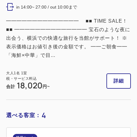
16平米／禁煙
in 14:00~ 27:00 / out 10:00まで
2
禁煙
16.00m
1~2名
━━━━━━━━━━━━━━ ■■ TIME SALE！
シングルサイズ / 幅90-130cm×2
■■ ━━━━━━━━━━━━━━ 宝石のような夜に
出会う、横浜での快適な旅行を当館がサポート！ ※
Wi-Fiあり（無料）
表示価格はお値引き後の金額です。 ━━ご朝食━━
税・サービス料込
「海鮮×中華」で目...
23,100
会員価格
円
大人
1
名
1
室
税・サービス料込
大人
1
名
1
室
23,400
税・サービス料込
合計
円
詳細
18,020
合計
円~
1
詳細
今すぐ予約
残り
室
4
選べる客室：