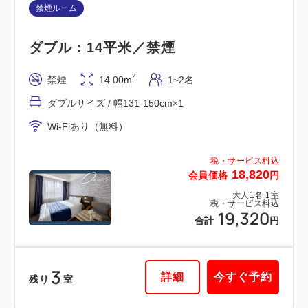
禁煙ルーム
ダブル：14平米／禁煙
2
禁煙
14.00m
1~2名
ダブルサイズ / 幅131-150cm×1
Wi-Fiあり（無料）
税・サービス料込
18,820
会員価格
円
大人
1
名
1
室
税・サービス料込
19,320
合計
円
3
詳細
今すぐ予約
残り
室