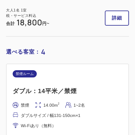
大人
1
名
1
室
税・サービス料込
大人
1
名
1
室
25,820
税・サービス料込
合計
円
詳細
18,800
合計
円~
1
詳細
今すぐ予約
残り
室
4
選べる客室：
禁煙ルーム
禁煙ルーム
ダブル：14平米／禁煙
■高層階・横浜夜景View■スーペリア
ツイン：20平米／禁煙
2
禁煙
14.00m
1~2名
ダブルサイズ / 幅131-150cm×1
2
禁煙
20.00m
1~2名
Wi-Fiあり（無料）
シングルサイズ / 幅90-130cm×2