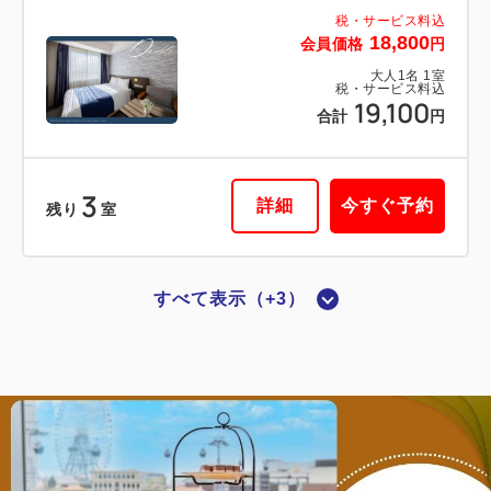
Wi-Fiあり（無料）
税・サービス料込
18,800
会員価格
円
税・サービス料込
大人
1
名
1
室
32,120
会員価格
円
税・サービス料込
19,100
合計
円
大人
1
名
1
室
税・サービス料込
32,420
合計
円
3
詳細
今すぐ予約
残り
室
1
詳細
今すぐ予約
残り
室
すべて表示（+3）
禁煙ルーム
■横浜夜景View■ダブル：14平米／禁
煙
2
禁煙
14.00m
1~2名