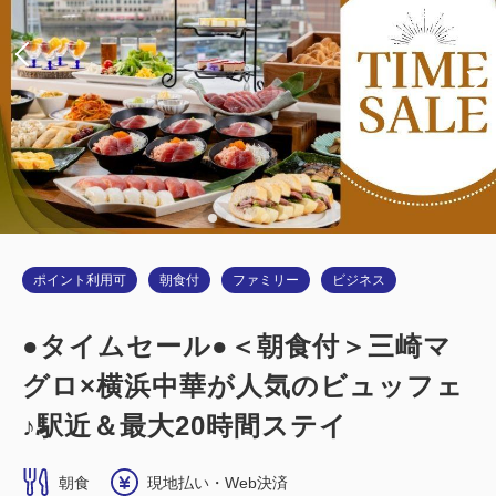
ダブルサイズ / 幅131-150cm×1
Wi-Fiあり（無料）
税・サービス料込
22,000
会員価格
円
大人
1
名
1
室
税・サービス料込
22,300
合計
円
ポイント利用可
朝食付
ファミリー
ビジネス
詳細
今すぐ予約
●タイムセール●＜朝食付＞三崎マ
グロ×横浜中華が人気のビュッフェ
禁煙ルーム
♪駅近＆最大20時間ステイ
■横浜夜景View■カジュアルツイン：
朝食
現地払い・Web決済