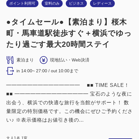
ポイント利用可
室料のみ
ビジネス
レディース
詳細
今すぐ予約
●タイムセール●【素泊まり】桜木
町・馬車道駅徒歩すぐ＋横浜でゆっ
禁煙ルーム
たり過ごす最大20時間ステイ
■横浜夜景View■カジュアルツイン：
素泊まり
現地払い・Web決済
16平米／禁煙
in 14:00~ 27:00 / out 10:00まで
2
禁煙
16.00m
1~2名
━━━━━━━━━━━━━━ ■■ TIME SALE！
シングルサイズ / 幅90-130cm×2
■■ ━━━━━━━━━━━━━━ 宝石のような夜に
出会う、横浜での快適な旅行を当館がサポート！ 数
Wi-Fiあり（無料）
量限定の特別価格です。この機会にぜひご予約くださ
税・サービス料込
い♪ ※表示価格はお値引き後の...
22,120
会員価格
円
大人
1
名
1
室
税・サービス料込
大人
1
名
1
室