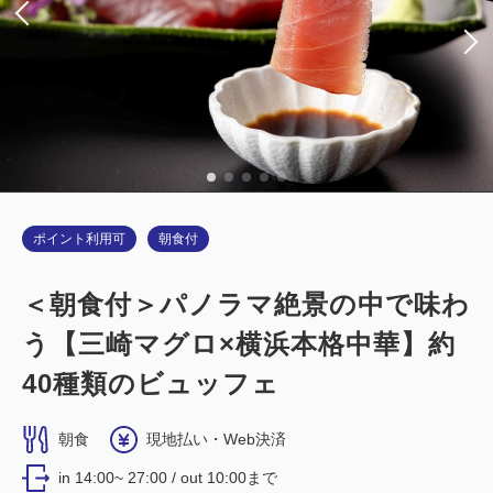
Wi-Fiあり（無料）
税・サービス料込
18,600
会員価格
円
大人
1
名
1
室
税・サービス料込
18,900
合計
円
ポイント利用可
朝食付
詳細
今すぐ予約
＜朝食付＞パノラマ絶景の中で味わ
う【三崎マグロ×横浜本格中華】約
禁煙ルーム
40種類のビュッフェ
■横浜夜景View■カジュアルツイン：
朝食
現地払い・Web決済
16平米／禁煙
in 14:00~ 27:00 / out 10:00まで