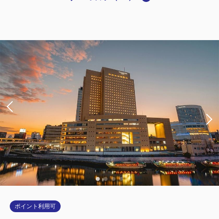
禁煙ルーム
■横浜夜景View■ダブル：14平米／禁
煙
2
禁煙
14.00m
1~2名
ダブルサイズ / 幅131-150cm×1
Wi-Fiあり（無料）
税・サービス料込
37,900
会員価格
円
大人
1
名
1
室
税・サービス料込
38,200
合計
円
ポイント利用可
詳細
今すぐ予約