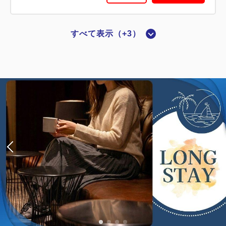
すべて表示（+3）
禁煙ルーム
■横浜夜景View■ダブル：14平米／禁
煙
2
禁煙
14.00m
1~2名
ダブルサイズ / 幅131-150cm×1
Wi-Fiあり（無料）
税・サービス料込
24,420
会員価格
円
大人
1
名
1
室
税・サービス料込
24,720
合計
円