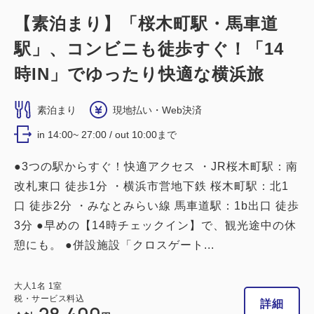
【素泊まり】「桜木町駅・馬車道
駅」、コンビニも徒歩すぐ！「14
禁煙ルーム
時IN」でゆったり快適な横浜旅
■横浜夜景View■カジュアルツイン：
素泊まり
現地払い・Web決済
16平米／禁煙
in 14:00~ 27:00 / out 10:00まで
2
禁煙
16.00m
1~2名
●3つの駅からすぐ！快適アクセス ・JR桜木町駅：南
シングルサイズ / 幅90-130cm×2
改札東口 徒歩1分 ・横浜市営地下鉄 桜木町駅：北1
口 徒歩2分 ・みなとみらい線 馬車道駅：1b出口 徒歩
Wi-Fiあり（無料）
3分 ●早めの【14時チェックイン】で、観光途中の休
税・サービス料込
憩にも。 ●併設施設「クロスゲート...
39,800
会員価格
円
大人
1
名
1
室
税・サービス料込
大人
1
名
1
室
40,100
税・サービス料込
合計
円
詳細