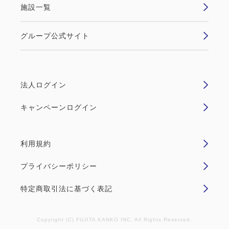
望むお部屋で、特別なひとときをご提供します。 お
施設一覧
シングルサイズ / 幅90-130cm×2
部屋にはロゼ・スパークリングワイン（375ml）とグ
Wi-Fiあり（無料）
ラスを事前にご用意いたします。 大切な方やご友
グループ公式サイト
人、...
税・サービス料込
35,700
会員価格
円
大人
1
名
1
室
法人ログイン
税・サービス料込
空室なし
詳細
36,000
合計
円
キャンペーンログイン
1
詳細
今すぐ予約
残り
室
利用規約
プライバシーポリシー
特定商取引法に基づく表記
禁煙ルーム
Copyright (C) FUJITA KANKO INC. All Rights Reserved.
■高層階・横浜夜景View■スーペリア