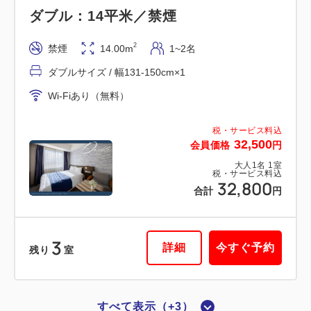
ダブル：14平米／禁煙
■高層階・横浜夜景View■スーペリア
ツイン：20平米／禁煙
2
禁煙
14.00m
1~2名
ダブルサイズ / 幅131-150cm×1
2
禁煙
20.00m
1~2名
Wi-Fiあり（無料）
シングルサイズ / 幅90-130cm×2
Wi-Fiあり（無料）
税・サービス料込
32,500
会員価格
円
税・サービス料込
大人
1
名
1
室
26,300
会員価格
円
税・サービス料込
32,800
合計
円
大人
1
名
1
室
税・サービス料込
26,600
合計
円
3
詳細
今すぐ予約
残り
室
1
詳細
今すぐ予約
残り
室
すべて表示（+3）