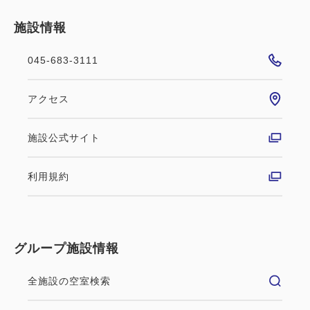
税・サービス料込
33,800
施設情報
会員価格
円
大人
1
名
1
室
税・サービス料込
045-683-3111
34,100
合計
円
ポイント利用可
おすすめ
★オススメ！★
アクセス
詳細
今すぐ予約
＜朝食付＞アニバーサリープラン～
施設公式サイト
みなとみらいの煌めきと過ごす特
利用規約
別な日～
禁煙ルーム
朝食
現地払い・Web決済
■横浜夜景View■カジュアルツイン：
グループ施設情報
in 14:00~ 23:00 / out 12:00まで
16平米／禁煙
※本プランには酒類の提供が含まれます。20歳未満
全施設の空室検索
の方はご予約いただけません。 横浜の煌めく夜景を
2
禁煙
16.00m
1~2名