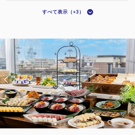
すべて表示（+3）
禁煙ルーム
■横浜夜景View■ダブル：14平米／禁
煙
2
禁煙
14.00m
1~2名
ダブルサイズ / 幅131-150cm×1
Wi-Fiあり（無料）
税・サービス料込
22,020
会員価格
円
大人
1
名
1
室
税・サービス料込
22,520
合計
円