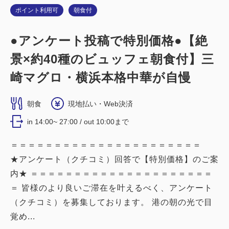
ポイント利用可
朝食付
詳細
今すぐ予約
●アンケート投稿で特別価格●【絶
景×約40種のビュッフェ朝食付】三
禁煙ルーム
崎マグロ・横浜本格中華が自慢
■横浜夜景View■カジュアルツイン：
朝食
現地払い・Web決済
16平米／禁煙
in 14:00~ 27:00 / out 10:00まで
2
禁煙
16.00m
1~2名
＝＝＝＝＝＝＝＝＝＝＝＝＝＝＝＝＝＝＝＝＝＝
シングルサイズ / 幅90-130cm×2
★アンケート（クチコミ）回答で【特別価格】のご案
内★ ＝＝＝＝＝＝＝＝＝＝＝＝＝＝＝＝＝＝＝＝＝
Wi-Fiあり（無料）
＝ 皆様のより良いご滞在を叶えるべく、アンケート
税・サービス料込
（クチコミ）を募集しております。 港の朝の光で目
23,120
会員価格
円
覚め...
大人
1
名
1
室