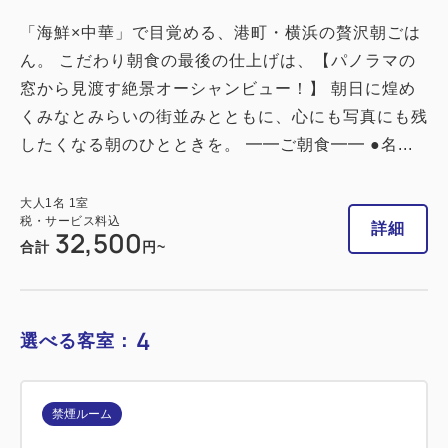
2
禁煙
16.00m
1~2名
「海鮮×中華」で目覚める、港町・横浜の贅沢朝ごは
シングルサイズ / 幅90-130cm×2
ん。 こだわり朝食の最後の仕上げは、【パノラマの
窓から見渡す絶景オーシャンビュー！】 朝日に煌め
Wi-Fiあり（無料）
くみなとみらいの街並みとともに、心にも写真にも残
税・サービス料込
したくなる朝のひとときを。 ━━ご朝食━━ ●名...
19,700
会員価格
円
大人
1
名
1
室
税・サービス料込
大人
1
名
1
室
20,000
税・サービス料込
合計
円
詳細
32,500
合計
円~
1
詳細
今すぐ予約
残り
室
4
選べる客室：
禁煙ルーム
禁煙ルーム