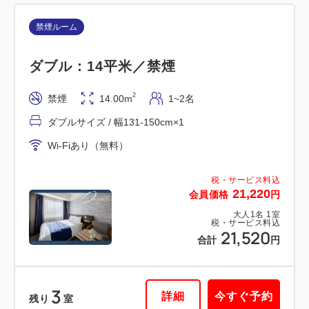
禁煙ルーム
禁煙ルーム
■高層階・横浜夜景View■スーペリア
ダブル：14平米／禁煙
ツイン：20平米／禁煙
2
2
禁煙
14.00m
1~2名
禁煙
20.00m
1~2名
ダブルサイズ / 幅131-150cm×1
シングルサイズ / 幅90-130cm×2
Wi-Fiあり（無料）
Wi-Fiあり（無料）
税・サービス料込
税・サービス料込
21,220
29,500
会員価格
円
会員価格
円
大人
1
名
1
室
大人
1
名
1
室
税・サービス料込
税・サービス料込
21,520
29,800
合計
円
合計
円
3
1
詳細
今すぐ予約
詳細
今すぐ予約
残り
室
残り
室