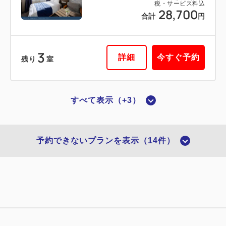
51,000
会員価格
円
税・サービス料込
28,700
合計
円
大人
1
名
1
室
税・サービス料込
51,300
合計
円
3
詳細
今すぐ予約
残り
室
1
詳細
今すぐ予約
残り
室
すべて表示（+3）
禁煙ルーム
■横浜夜景View■ダブル：14平米／禁
予約できないプランを表示（14件）
煙
2
禁煙
14.00m
1~2名
ダブルサイズ / 幅131-150cm×1
Wi-Fiあり（無料）