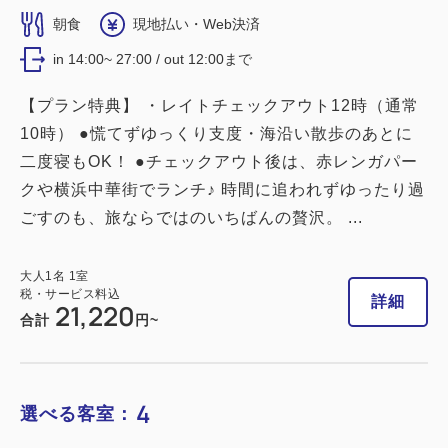
16平米／禁煙
朝食
現地払い・Web決済
2
禁煙
16.00m
1~2名
in 14:00~ 27:00 / out 12:00まで
シングルサイズ / 幅90-130cm×2
【プラン特典】 ・レイトチェックアウト12時（通常
Wi-Fiあり（無料）
10時） ●慌てずゆっくり支度・海沿い散歩のあとに
二度寝もOK！ ●チェックアウト後は、赤レンガパー
税・サービス料込
クや横浜中華街でランチ♪ 時間に追われずゆったり過
22,900
会員価格
円
ごすのも、旅ならではのいちばんの贅沢。 ...
大人
1
名
1
室
税・サービス料込
23,200
合計
円
大人
1
名
1
室
税・サービス料込
詳細
21,220
合計
円~
1
詳細
今すぐ予約
残り
室
4
選べる客室：