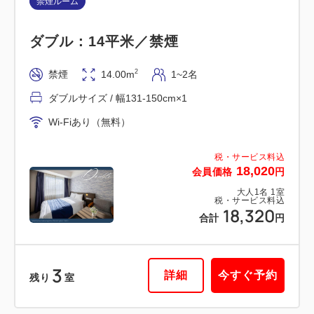
禁煙ルーム
禁煙ルーム
ダブル：14平米／禁煙
■高層階・横浜夜景View■スーペリア
ツイン：20平米／禁煙
2
禁煙
14.00m
1~2名
ダブルサイズ / 幅131-150cm×1
2
禁煙
20.00m
1~2名
Wi-Fiあり（無料）
シングルサイズ / 幅90-130cm×2
Wi-Fiあり（無料）
税・サービス料込
18,020
会員価格
円
税・サービス料込
大人
1
名
1
室
29,700
会員価格
円
税・サービス料込
18,320
合計
円
大人
1
名
1
室
税・サービス料込
30,000
合計
円
3
詳細
今すぐ予約
残り
室
1
詳細
今すぐ予約
残り
室