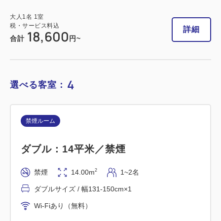
税・サービス料込
23,620
合計
円
大人
1
名
1
室
税・サービス料込
詳細
18,600
合計
円~
1
詳細
今すぐ予約
残り
室
4
選べる客室：
禁煙ルーム
禁煙ルーム
■高層階・横浜夜景View■スーペリア
ダブル：14平米／禁煙
ツイン：20平米／禁煙
2
禁煙
14.00m
1~2名
2
禁煙
20.00m
1~2名
ダブルサイズ / 幅131-150cm×1
シングルサイズ / 幅90-130cm×2
Wi-Fiあり（無料）
Wi-Fiあり（無料）