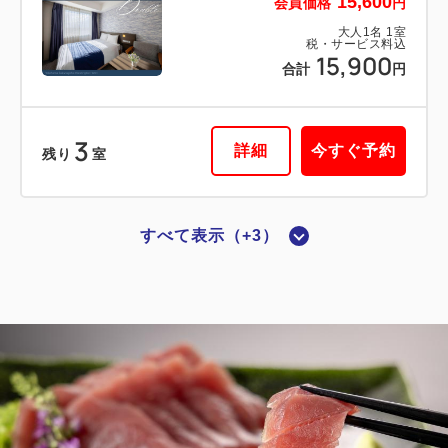
15,600
会員価格
円
税・サービス料込
大人
1
名
1
室
28,720
会員価格
円
税・サービス料込
15,900
合計
円
大人
1
名
1
室
税・サービス料込
29,020
合計
円
3
詳細
今すぐ予約
残り
室
1
詳細
今すぐ予約
残り
室
すべて表示（+3）
禁煙ルーム
■横浜夜景View■ダブル：14平米／禁
煙
2
禁煙
14.00m
1~2名
ダブルサイズ / 幅131-150cm×1