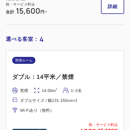
22,420
税・サービス料込
合計
円
詳細
15,600
合計
円~
1
詳細
今すぐ予約
残り
室
4
選べる客室：
禁煙ルーム
禁煙ルーム
ダブル：14平米／禁煙
■高層階・横浜夜景View■スーペリア
ツイン：20平米／禁煙
2
禁煙
14.00m
1~2名
ダブルサイズ / 幅131-150cm×1
2
禁煙
20.00m
1~2名
Wi-Fiあり（無料）
シングルサイズ / 幅90-130cm×2
Wi-Fiあり（無料）
税・サービス料込