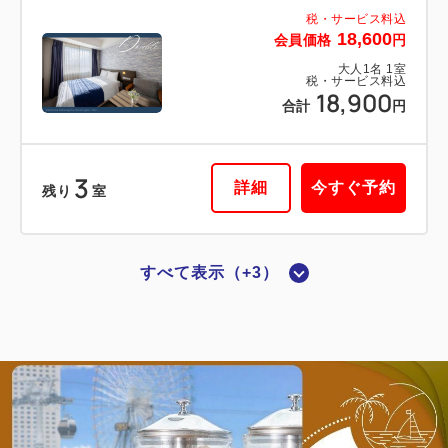
税・サービス料込
税・サービス料込
18,600
会員価格
円
29,720
会員価格
円
大人
1
名
1
室
大人
1
名
1
室
税・サービス料込
税・サービス料込
18,900
30,220
合計
円
合計
円
3
1
詳細
今すぐ予約
残り
室
詳細
今すぐ予約
残り
室
すべて表示（+3）
禁煙ルーム
■横浜夜景View■ダブル：14平米／禁
煙
2
禁煙
14.00m
1~2名