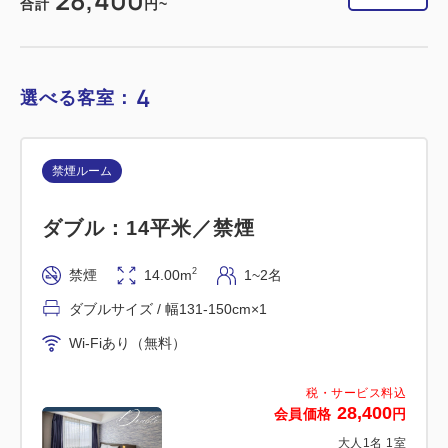
28,400
合計
円~
1
詳細
今すぐ予約
残り
室
4
選べる客室：
禁煙ルーム
禁煙ルーム
ダブル：14平米／禁煙
■高層階・横浜夜景View■スーペリア
ツイン：20平米／禁煙
2
禁煙
14.00m
1~2名
ダブルサイズ / 幅131-150cm×1
2
禁煙
20.00m
1~2名
Wi-Fiあり（無料）
シングルサイズ / 幅90-130cm×2
Wi-Fiあり（無料）
税・サービス料込
28,400
会員価格
円
税・サービス料込
大人
1
名
1
室