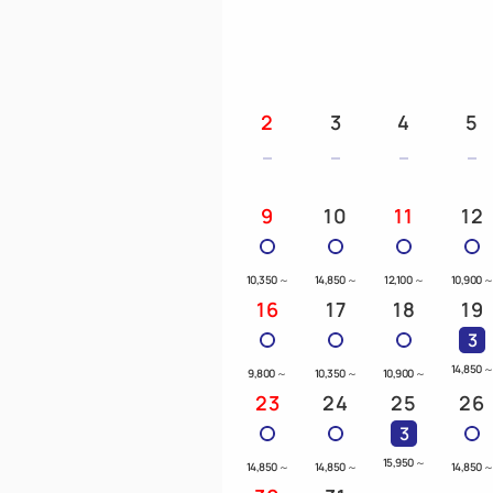
2
3
4
5
9
10
11
12
10,350
～
14,850
～
12,100
～
10,900
16
17
18
19
3
14,850
9,800
～
10,350
～
10,900
～
23
24
25
26
3
15,950
～
14,850
～
14,850
～
14,850