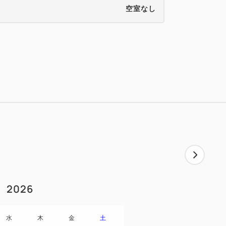
空室なし
2026
水
木
金
土