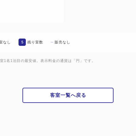
5
室なし
残り室数
販売なし
1室1名1泊目の最安値。表示料金の通貨は「円」です。
客室一覧へ戻る