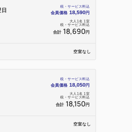
税・サービス料込
翌日
18,590
会員価格
円
大人
1
名
1
室
税・サービス料込
18,690
合計
円
空室なし
税・サービス料込
18,050
会員価格
円
大人
1
名
1
室
税・サービス料込
18,150
合計
円
空室なし