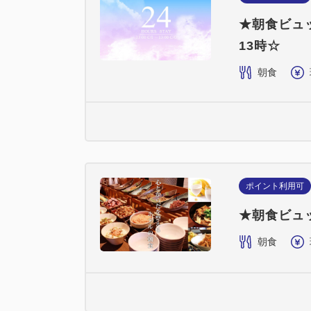
★朝食ビュ
13時☆
朝食
ポイント利用可
★朝食ビュ
朝食