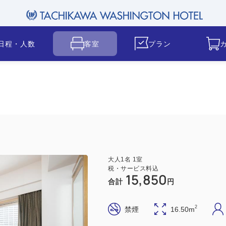
日程・人数
客室
プラン
大人
1
名
1
室
税・サービス料込
15,850
合計
円
2
禁煙
16.50m