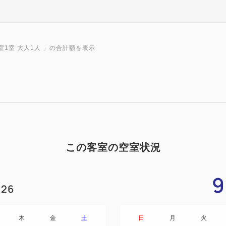
室1室 大人1人
」の合計額を表示
この客室の空室状況
9
26
木
金
土
日
月
火