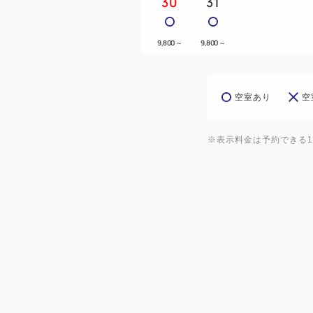
30
31
9,800
～
9,800
～
空室あり
空
※表示料金は予約できる