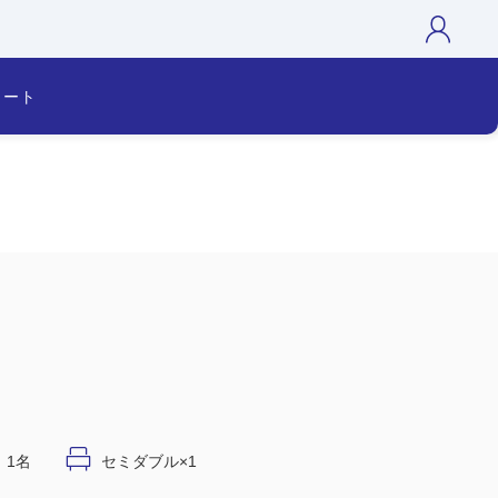
カート
1名
セミダブル×1