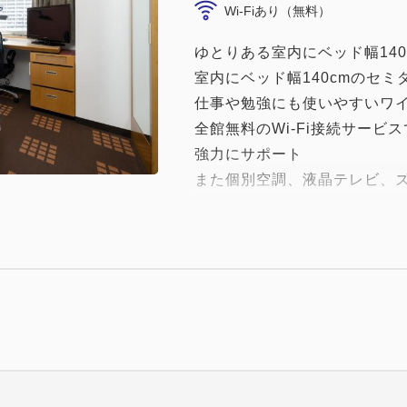
Wi-Fiあり（無料）
ゆとりある室内にベッド幅14
室内にベッド幅140cmのセミ
仕事や勉強にも使いやすいワ
全館無料のWi-Fi接続サー
強力にサポート
また個別空調、液晶テレビ、
マイナスイオンドライヤー、
安心、快適に過ごしていただ
○シモンズ社製ベッド （幅14
●ワイドライティングディスク
〇無料Wi-Fi
●マイナスイオンドライヤー