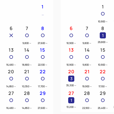
1
1
10,900
～
6
7
8
6
7
8
1
29,800
～
9,800
～
27,600
～
10,900
～
9,800
～
13
14
15
13
14
15
～
16,490
～
18,800
～
22,100
～
10,900
～
9,800
～
10,900
～
20
21
22
20
21
22
3
～
35,300
～
14,850
～
10,350
～
17,700
～
19,900
～
17,150
～
27
28
29
27
28
29
1
13,200
～
～
16,490
～
14,850
～
27,600
～
22,100
～
25,400
～