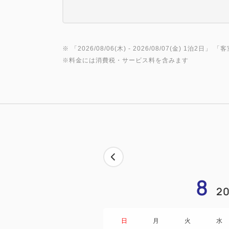
※ 「
2026/08/06(木)
- 2026/08/07(金)
1泊2日
」 「
客
※料金には消費税・サービス料を含みます
8
20
日
月
火
水