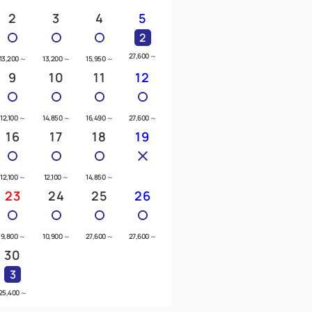
2
3
4
5
2
27,600
～
13,200
～
13,200
～
15,950
～
9
10
11
12
12,100
～
14,850
～
16,490
～
27,600
～
16
17
18
19
12,100
～
12,100
～
14,850
～
23
24
25
26
9,800
～
10,900
～
27,600
～
27,600
～
30
3
25,400
～