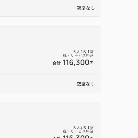
 6：30－10：30
空室なし
たばかりの朝の体にやさしい和朝食は天
窓越しに庭園を眺めながら。
0－10：00
大人
2
名
1
室
税・サービス料込
116,300
合計
円
によって変わる可能性がございます。
空室なし
扱い）
望のお客様には、エキストラベッド
大人
2
名
1
室
税・サービス料込
116,300
ーベッド（無料）を1室1台までご用意いたし