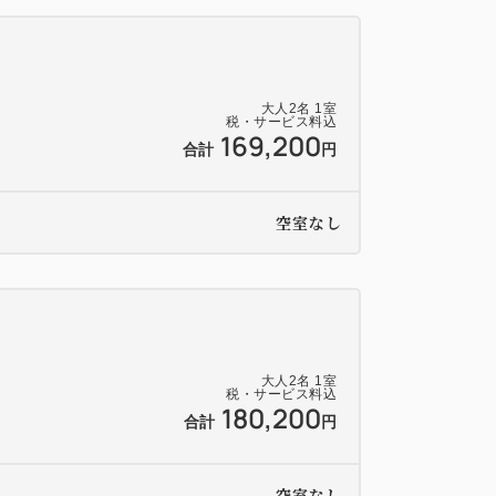
大人
2
名
1
室
税・サービス料込
169,200
合計
円
空室なし
）
大人
2
名
1
室
税・サービス料込
180,200
合計
円
空室なし