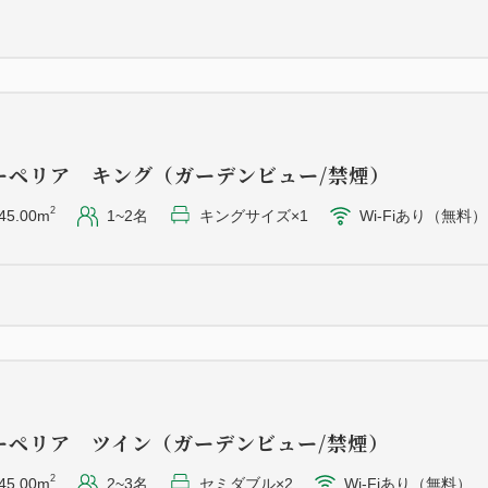
ホテル3階「イル・テアトロ」
◆和朝食
野菜とお魚を中心に目覚め
井までの開放感のあるガラス
ーペリア キング（ガーデンビュー/禁煙）
ホテル2階「みゆき」 7：0
2
45.00m
1~2名
キングサイズ×1
Wi-Fiあり（無料）
※和朝食のご提供会場は、日
≪お子様連れのお客様へ≫
・中学生以上：大人扱い
・小学生以下：無料（添い寝
ーペリア ツイン（ガーデンビュー/禁煙）
※小学生以下のお子様でご希
2
（12,650円）もしくはベビ
45.00m
2~3名
セミダブル×2
Wi-Fiあり（無料）