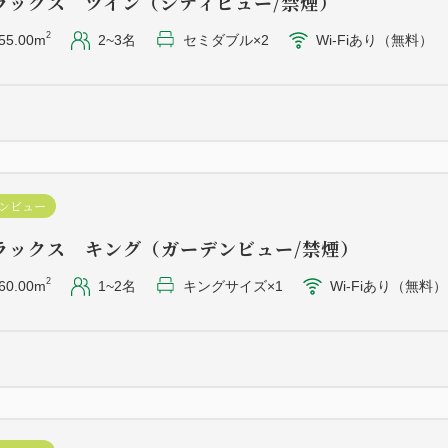
ラックス ツイン（シティビュー/禁煙）
2
55.00m
2~3名
セミダブル×2
Wi-Fiあり（無料）
お客様にはご不便をお掛けい
お願い申し上げます。
■宿泊税■
東京都内のホテル・旅館では宿
ンビュー
合、都の条例により宿泊税（1万
ラックス キング（ガーデンビュー/禁煙）
上：200円）が掛かります。
2
60.00m
1~2名
キングサイズ×1
Wi-Fiあり（無料）