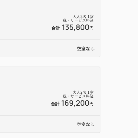
大人
2
名
1
室
税・サービス料込
135,800
合計
円
空室なし
大人
2
名
1
室
税・サービス料込
169,200
合計
円
空室なし