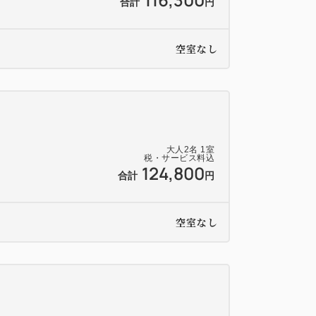
合計
円
必ず事前にお問い合わせください。
空室なし
利用料等は、別途有料となります。
-0996（9:00～20：00)
大人
2
名
1
室
月11日（金）はメンテナンスの為プール・ジェ
税・サービス料込
124,800
・プール施設内サウナがご利用いただけま
合計
円
パラウンジ・トリートメントにつきましては
空室なし
す。
定点検を、【2027年1月7日深夜（1月8
。点検中は館内の電気設備の使用ができなく