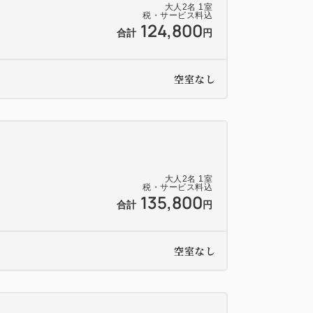
大人
2
名
1
室
税・サービス料込
124,800
合計
円
たしますが、何卒ご理解くださいますよう
空室なし
泊料金が1人1泊1万円以上で宿泊する場
円～1万5千円未満：100円、1万5千円以
大人
2
名
1
室
税・サービス料込
135,800
合計
円
空室なし