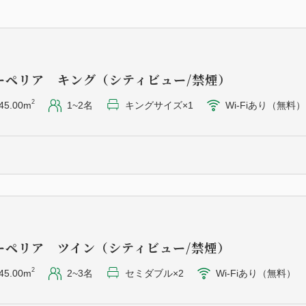
・うな重 半尾（吸い物・新
・甘味・煎茶
※仕入れ状況により、内容が
ーペリア キング（シティビュー/禁煙）
い。
2
45.00m
1~2名
キングサイズ×1
Wi-Fiあり（無料）
※お飲み物はプランには含み
※アレルギーは一部ご対応で
くださいませ。
※約50段ほどの階段があり、
ご了承ください。
・選べる朝食
ーペリア ツイン（シティビュー/禁煙）
◆洋朝食
2
45.00m
2~3名
セミダブル×2
Wi-Fiあり（無料）
本日のジュースと、お好み
理を。