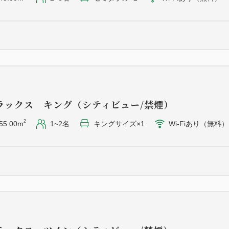
ます。
数に限りがございますので、
※無料のお子様の朝食・スパ
⇒ お問い合わせ先 ：03-3943
■ご注意■
ラックス キング（シティビュー/禁煙）
※2026年9月7日（月）-9
2
55.00m
1~2名
キングサイズ×1
Wi-Fiあり（無料）
ットバス・屋外ジェットバス
せん。
温泉・フィットネスジム・ス
通常どおりご利用いただけま
※電気事業法に基づく電気設備法
日早朝）】に実施いたします
なります。