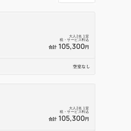
香）
変わる場合がございます。予めご了承くださ
大人
2
名
1
室
税・サービス料込
105,300
合計
円
ません。
きない場合がございます。予めお問い合わせ
空室なし
バリアフリーではございませんこと、何卒
大人
2
名
1
室
税・サービス料込
105,300
合計
円
のスタイルでお召し上がりいただける卵料