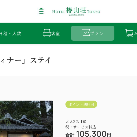
日程・人数
客室
プラン
ィナー」ステイ
ポイント利用可
大人
2
名
1
室
税・サービス料込
105,300
合計
円