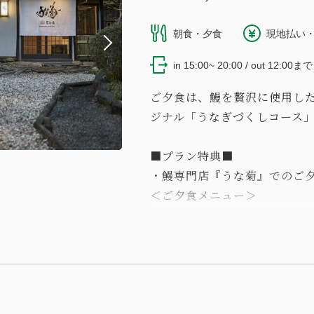
朝食・夕食
現地払い・
in 15:00~ 20:00 / out 12:00まで
ご夕食は、鰻を贅沢に使用し
ジナル「うなぎづくしコース
■プラン特典■
・鰻専門店『うな菊』でのご
＜ご夕食メニュー＞
・うな菊最中
・鰻肝煮
・鰻の茶碗蒸し
・鰻手巻き寿司
・鰻白焼 半尾
・鰻と胡瓜 キャビア