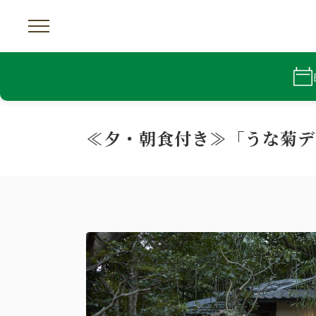
≪夕・朝食付き≫「うな菊デ