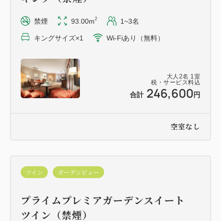
2
禁煙
93.00m
1~3名
キングサイズ×1
Wi-Fiあり（無料）
大人
2
名
1
室
税・サービス料込
246,600
合計
円
空室なし
ツイン
ガーデンビュー
プライムプレミアガーデンスイート
ツイン（禁煙）