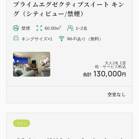
プライムエグゼクティブスイート キン
グ（シティビュー/禁煙）
【ラウンジご利用のご案内】
営業時間 8:30～21:00
2
禁煙
60.00m
1~2名
キングサイズ×1
Wi-Fiあり（無料）
・専任スタッフによるチェックイン・チェックアウト
サービス
・フードプレゼンテーションとドリンク
大人
2
名
1
室
8:30～10:30 モーニングライトミール＆ソフトドリ
税・サービス料込
130,000
合計
円
ンク
14:30 ～17:00 スイーツ・セイボリー＆ソフトドリ
ンク、ビール
空室なし
17:30～20:30 イブニングライトミール＆ソフトド
リンク、ビール、アルコール
20:30～21:00 ナイトキャップサービス
ツイン
・Wi-Fi接続サービス
・コピー・プリントサービス（1日10枚まで）無料