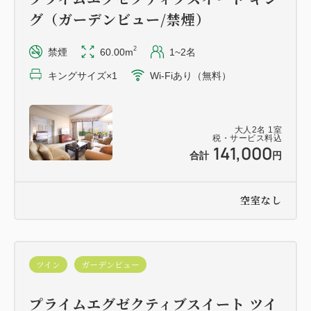
・チェックインからチェックアウトのお時間まで上記
グ（ガーデンビュー/禁煙）
時間内でご利用いただけます。
2
・4歳未満のお子様はご利用いただけません。
禁煙
60.00m
1~2名
・4歳～12歳のお子様は8：00～18：00のご利用の
キングサイズ×1
Wi-Fiあり（無料）
み、別途2,750円を申し受けます。
・2026/9/7-9/11はメンテナンスの為プール・ジェッ
トバス・屋外ジェットバス・プール施設内サウナがご
大人
2
名
1
室
税・サービス料込
141,000
利用いただけません。
合計
円
・混雑時には入場をお待ちいただく場合がございま
す。
空室なし
・フィットネスジムは24時間ご利用可能です。
・ジェットバスの定期メンテナンスが毎月ございま
す。詳しくはホームページにてご確認ください。
ツイン
ガーデンビュー
≪お子様連れのお客様へ≫
プライムエグゼクティブスイート ツイ
・中学生以上：大人扱い