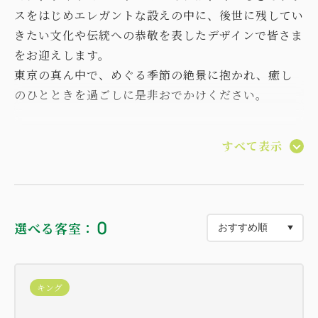
スをはじめエレガントな設えの中に、後世に残してい
きたい文化や伝統への恭敬を表したデザインで皆さま
をお迎えします。
東京の真ん中で、めぐる季節の絶景に抱かれ、癒し
のひとときを過ごしに是非おでかけください。
すべて表示
■プラン内容■
・4つのスタイルから選べるご朝食 ※ラウンジを除
き大人人数分のみ
エグゼクティブラウンジ「ル・シエル」 8：30-
0
選べる客室：
10：30
インルームダイニング 7：00-11：00
洋食：ホテル3階「イル・テアトロ」 6：30-10：
キング
30
和食：ホテル2階「みゆき」 7：00-10：00