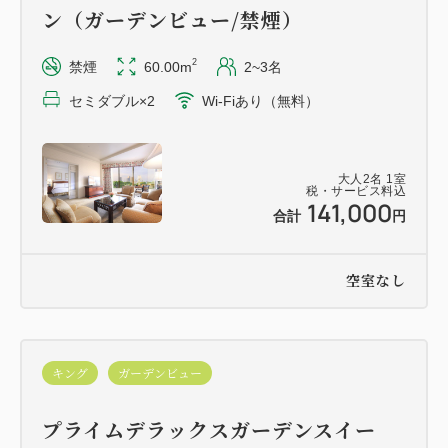
ン（ガーデンビュー/禁煙）
・小学生以下：無料（添い寝扱い）
※小学生以下のお子様がご同伴の場合、本プランでは
2
禁煙
60.00m
2~3名
年齢にかかわらず「小学生・幼児 (布団・食事不
セミダブル×2
Wi-Fiあり（無料）
要)」に人数をご入力の上ご予約ください。
※添い寝のお客様（4～12歳）がエグゼクティブラウ
大人
2
名
1
室
ンジをご利用される場合は、追加料金1泊1名様あた
税・サービス料込
141,000
り3,000円（消費税・サービス料込）頂戴いたしま
合計
円
す。
※18:30以降は12歳以下の方のエグゼクティブラウン
空室なし
ジのご利用はご遠慮いただいております。
※小学生以下のお子様でご希望のお客様には、エキス
キング
ガーデンビュー
トラベッド（12,650円）もしくはベビーベッド（無
料）を1室1台までご用意いたします。
プライムデラックスガーデンスイー
数に限りがございますので、必ず事前にお問い合わ