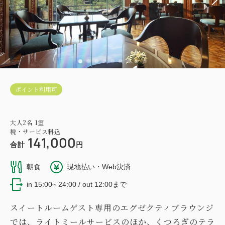
ポイント利用可
大人
2
名
1
室
税・サービス料込
141,000
合計
円
朝食
現地払い・Web決済
in 15:00~ 24:00 / out 12:00まで
スイートルームゲスト専用のエグゼクティブラウンジ
では、ライトミールサービスのほか、くつろぎのテラ