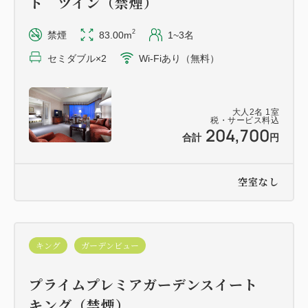
ト ツイン（禁煙）
点検中は館内の電気設備の使用ができなくなります。
エクゼクティブラウンジ ル・シエルでは、1月7日
2
禁煙
83.00m
1~3名
（木）12時～1/8（金）14時30分まで休業いたしま
セミダブル×2
Wi-Fiあり（無料）
す。
お客様にはご不便をお掛けいたしますが、何卒ご理解
くださいますようお願い申し上げます。
大人
2
名
1
室
税・サービス料込
204,700
合計
円
空室なし
キング
ガーデンビュー
プライムプレミアガーデンスイート
キング（禁煙）