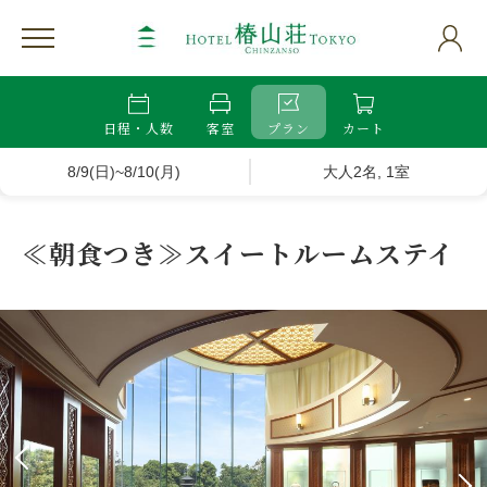
日程・人数
客室
プラン
カート
8/9(日)~8/10(月)
大人2名, 1室
≪朝食つき≫スイートルームステイ