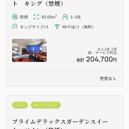
ト キング（禁煙）
せください。
※無料のお子様の朝食・スパ利用料等は、別途有料と
2
禁煙
83.00m
1~3名
なります。
キングサイズ×1
Wi-Fiあり（無料）
⇒ お問い合わせ先 ：03-3943-0996（9:00～
20：00)
大人
2
名
1
室
税・サービス料込
204,700
合計
円
■ご注意■
※2026年9月7日（月）-9月11日（金）はメンテナン
スの為プール・ジェットバス・屋外ジェットバス・プ
空室なし
ール施設内サウナがご利用いただけません
温泉・フィットネスジム・スパラウンジ・トリートメ
ントにつきましては通常どおりご利用いただけます。
ツイン
ガーデンビュー
※電気事業法に基づく電気設備法定点検を、【2027
プライムデラックスガーデンスイー
年1月7日深夜（1月8日早朝）】に実施いたします。