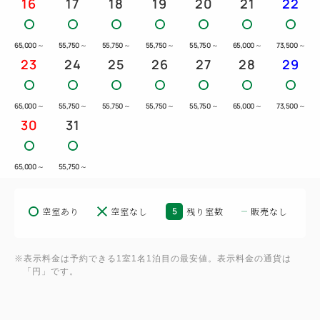
16
17
18
19
20
21
22
65,000
～
55,750
～
55,750
～
55,750
～
55,750
～
65,000
～
73,500
～
23
24
25
26
27
28
29
65,000
～
55,750
～
55,750
～
55,750
～
55,750
～
65,000
～
73,500
～
30
31
65,000
～
55,750
～
空室あり
空室なし
5
残り室数
販売なし
※表示料金は予約できる1室1名1泊目の最安値。表示料金の通貨は
「円」です。