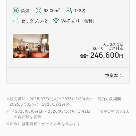
2
禁煙
93.00m
1~3名
セミダブル×2
Wi-Fiあり（無料）
大人
2
名
1
室
税・サービス料込
246,600
合計
円
空室なし
※販売期間：2025/07/01(火)~ 2026/12/29(火) ・ 宿泊対象期間：
2025/07/01(火)~ 2026/12/29(火)
※ 「
2026/08/09(日)
- 2026/08/10(月)
1泊2日
」 「
客室1室 大人2人
」の合計額を表示
※料金には消費税・サービス料を含みます