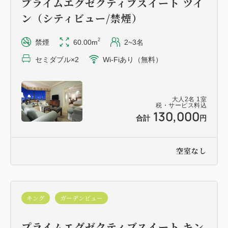
プライムエグゼクティブスイート ツイ
・駐車場料金無料（バレットパーキングを除く）
ン（シティビュー/禁煙）
・悠 YU, THE SPA（プール・温泉・フィットネスジ
ム）のご利用サービス
2
禁煙
60.00m
2~3名
セミダブル×2
Wi-Fiあり（無料）
※ドレスコードはスマートカジュアルです。バスロー
ブ、浴衣、客室のスリッパでのご入場はお控えくださ
い。
大人
2
名
1
室
税・サービス料込
※フードプレゼンテーション時間以外にもソフトドリ
130,000
合計
円
ンクをお楽しみいただけます。
※ペットはテラスエリア、またはレセプションエリア
空室なし
のご利用にてお願いいたします。
≪スパ施設ご利用のご案内≫
キング
ガーデンビュー
○プール・ジェットバス・温泉・スパラウンジ 6：
00～22：00（最終受付21：30)
プライムエグゼクティブスイート キン