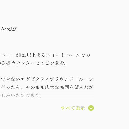
Web決済
トに、60㎡以上あるスイートルームでの
の鉄板カウンターでのご夕食を。
用できないエグゼクティブラウンジ「ル・シ
を行ったら、そのまま広大な庭園を望みなが
楽しみいただけます。
の鉄板カウンターでのお食事と乾杯用のスパ
すべて表示
ております。
イブ感と五感で愉しむ旬の美味を心ゆくまで