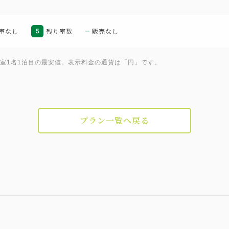
和食：ホテル2階「みゆき」 7
室なし
5
残り室数
販売なし
【ラウンジご利用のご案内】
1室1名1泊目の最安値。表示料金の通貨は「円」です。
営業時間 8:30～21:00
・専任スタッフによるチェッ
・フードプレゼンテーション
プラン一覧へ戻る
8:30～10:30 モーニン
14:30 ～17:00 スイー
17:30～20:30 イブニ
ルコール
20:30～21:00 ナイトキャ
・Wi-Fi接続サービス
・コピー・プリントサービス（
・駐車場料金無料（バレット