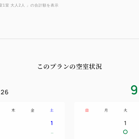
室1室 大人2人
」の合計額を表示
翌朝はインルームダイニング
リビングとベッドルームが仕
にせずお召し上がりいただけ
スイートルームでのご宿泊は
ム）のご利用が含まれます。
自然光射し込む開閉式の天井
バス、伊豆・伊東から直送の
このプランの空室状況
噪を忘れ癒しのひと時を。
またサプライズ等のご相談も
9
い。
26
木
金
土
日
月
火
■プラン特典■
・日本料理「みゆき」鉄板カ
1
1
※入店時間 17:30
お一人様1杯スパークリング