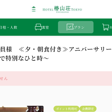
日程・人数
客室
プラン
BERS会員様 ≪夕・朝食付き≫アニバーサ
で特別なひと時～
せん
ポイント利用可
会員限定