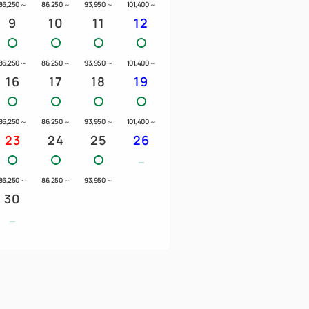
86,250
～
86,250
～
93,950
～
101,400
～
9
10
11
12
 焼野菜、 肉料理、 食事、甘味
86,250
～
86,250
～
93,950
～
101,400
～
16
17
18
19
変わる場合がございます。予めご了承くださ
86,250
～
86,250
～
93,950
～
101,400
～
23
24
25
26
ません。
きない場合がございます。予めお問い合わせ
86,250
～
86,250
～
93,950
～
30
いただきます。
ご朝食 ※ラウンジを除き大人人数分のみ
エル」 8：30-10：30
-11：00
ロ」 6：30-10：30