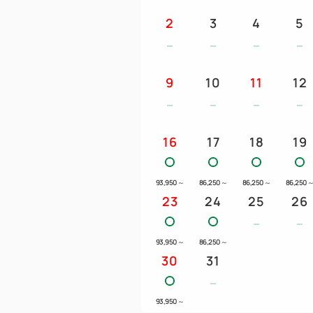
2
3
4
5
9
10
11
12
16
17
18
19
93,950
～
86,250
～
86,250
～
86,250
23
24
25
26
93,950
～
86,250
～
30
31
93,950
～