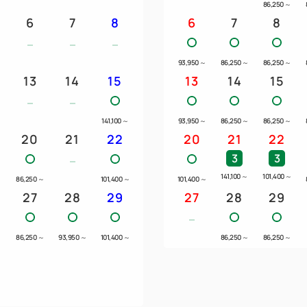
86,250
～
6
7
8
6
7
8
＜ご夕食メニュー＞
先付、吸物、酒肴、 魚料理、
93,950
～
86,250
～
86,250
～
13
14
15
13
14
15
※仕入れ状況により、内容が
141,100
～
93,950
～
86,250
～
86,250
～
い。
20
21
22
20
21
22
※お飲み物はプランには含み
3
3
※アレルギーは一部ご対応で
141,100
～
101,400
～
～
86,250
～
101,400
～
101,400
～
くださいませ。
27
28
29
27
28
29
※ご利用時間は2時間とさせて
86,250
～
93,950
～
101,400
～
86,250
～
86,250
～
・4つのスタイルから選べる
エグゼクティブラウンジ「ル・シ
インルームダイニング 7：00
洋食：ホテル3階「イル・テアト