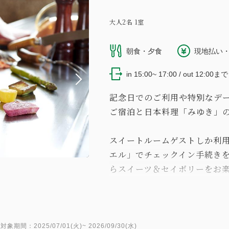
大人
2
名
1
室
朝食・夕食
現地払い・
in 15:00~ 17:00 / out 12:00まで
記念日でのご利用や特別なデー
ご宿泊と日本料理「みゆき」
スイートルームゲストしか利
エル」でチェックイン手続き
らスイーツ＆セイボリーをお
ご夕食は日本料理「みゆき」
ークリングワインをご用意し
鉄板カウンターならではのラ
ご堪能ください。
対象期間：2025/07/01(火)~ 2026/09/30(水)