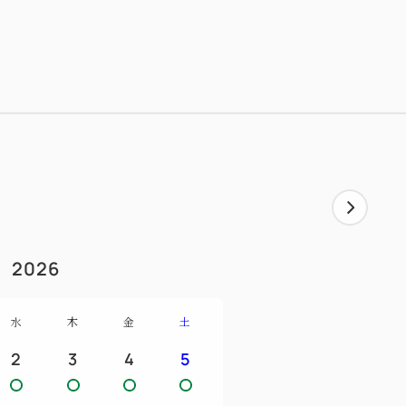
での朝食がおすすめです。
切られたスイートルームで周りや時間を気
ます。
スパ施設（プール・温泉・フィットネスジ
を持つ全天候型の温水プールや、ジェット
温泉やサウナ、フィットネスジムで日々の喧
承っておりますのでお気軽にご相談くださ
2026
水
木
金
土
ウンターでのご夕食
2
3
4
5
ワインのサービス付き