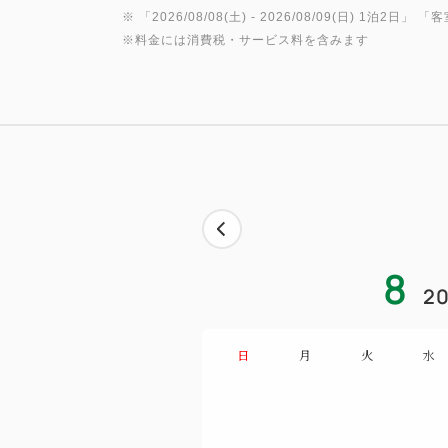
※ 「
2026/08/08(土)
- 2026/08/09(日)
1泊2日
」 「
客
※料金には消費税・サービス料を含みます
8
20
日
月
火
水