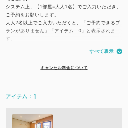
システム上、【1部屋=大人1名】でご入力いただき、
ご予約をお願いします。
大人2名以上でご入力いただくと、「ご予約できるプ
ランがありません」「アイテム：0」と表示されま
す。
2026.8/31ご利用分までご予約を受け付けておりま
すべて表示
す。（2026.6/25 現在）
※4.5畳タイプはメンテナンスのため、7月以降販売
キャンセル料金について
を休止いたします。
※当日のご予約希望の方は、4階総合フロントにてス
タッフにお声がけください。
1
※お電話でのご予約は出来かねます。
アイテム：
｜販売料金
4.5畳タイプ/窓なし・・・￥3,000～￥5,000
6畳タイプ/窓あり・・・￥4,000 ～￥8,000