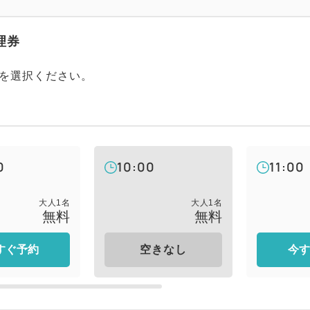
ください。
●14：00以降の入場予約は不
理券
※期間中、株主優待券・日帰
を選択ください。
いただけません。詳しくは、
ご覧ください。
※駐車場は予約制ではありま
く場合がございます。予めご
待機もご遠慮ください。
0
10:00
11:00
大人
1
名
大人
1
名
無料
無料
すぐ予約
今す
空きなし