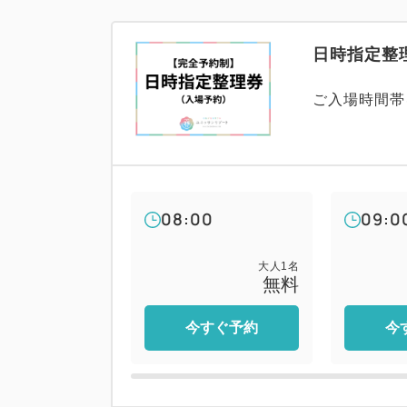
日時指定整
ご入場時間帯
08:00
09:0
大人
1
名
無料
今すぐ予約
今