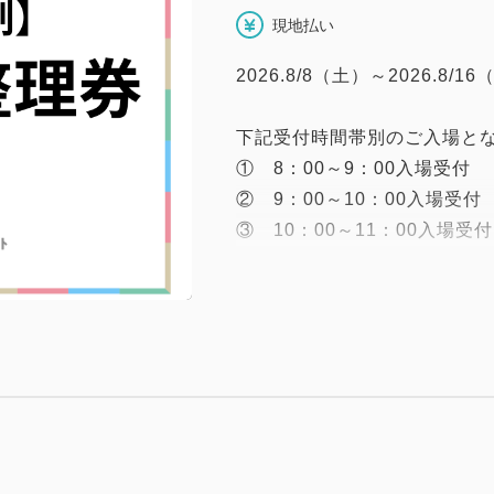
現地払い
2026.8/8（土）～2026.
下記受付時間帯別のご入場と
① 8：00～9：00入場受付
② 9：00～10：00入場受付
③ 10：00～11：00入場受付
④ 11：00～12：00入場受付
⑤ 12：00～13：00入場受付
⑥ 13：00～ 入場受付
●代表者名でお子様を含む人
●カレンダーから日付、時間
表者様の情報をご入力くださ
●フロントにて、予約完了メ