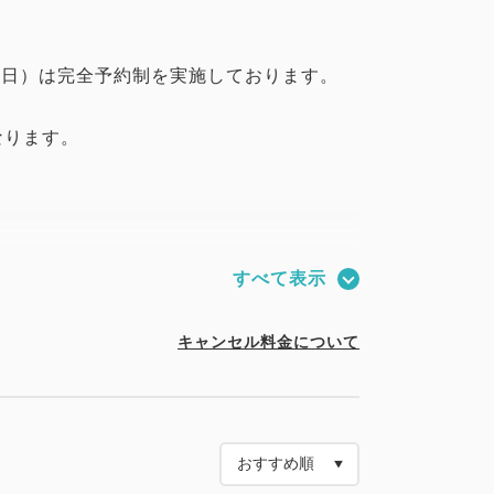
8/16（日）は完全予約制を実施しております。
なります。
すべて表示
キャンセル料金について
数分の枚数をお申し込みください。
、人数をご入力いただき、一般予約からご代
い。
ールをご提示いただきご入場料金をお支払い