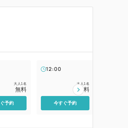
要です。
り施設ご利用券は適用除外日となりご利用
株主優待券・日帰り施設ご利用券の裏面を
せん。満車の場合、入庫までお待ちいただ
了承ください。尚、路上駐車や道路上での
12:00
13:00
大人
1
名
大人
1
名
無料
無料
ぐ予約
今すぐ予約
今す