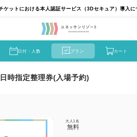
チケットにおける本人認証サービス（3Dセキュア）導入に
日付・人数
プラン
カート
日時指定整理券(入場予約)
大人
1
名
無料