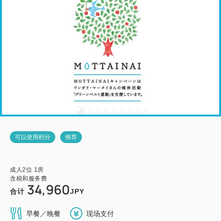
可以使用积分
推荐
成人
2
位
1
房
含税和服务费
34,960
合计
JPY
早餐／晚餐
现场支付