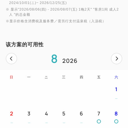
日式床垫为自助式。
2024/10/01(ニ)~ 2026/12/25(五)
※ 显示"
2026/08/06(四)
- 2026/08/07(五)
1晚2天
" "
客房1间 成人2
人
"的总金额
请您放松身心，随意铺床。
※显示价格含消费税及服务费／需另行支付温泉税（入汤税）
【取消政策】
该方案的可用性
入住前7天：收取30%费用；入住前1天：收取50%费
8
用；入住当天：收取100%费用；未入住：收取100%
2026
费用
日
一
ニ
三
四
五
六
温泉税已于2025年10月1日调整。
1
现行：成人150日元（6岁及以上）→ 调整后：成人
300日元（初中生及以上）
2
3
4
5
6
7
8