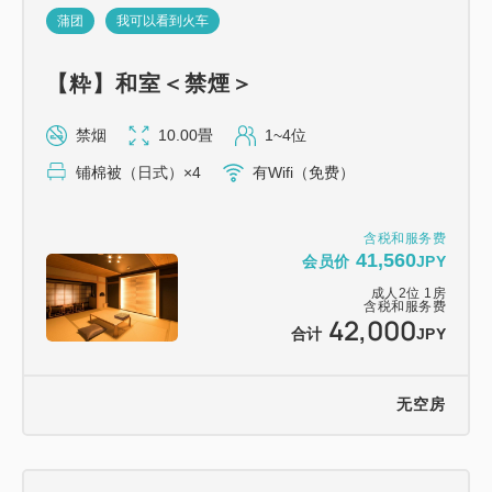
蒲团
我可以看到火车
★私人温泉源头 & 饮水泉★
【粋】和室＜禁煙＞
我们拥有源头丰富的温泉水，
禁烟
10.00畳
1~4位
您可以在宽敞的公共浴池（提供热水和温水）或露天浴
铺棉被（日式）×4
有Wifi（免费）
池中享受整夜的温泉浴。
含税和服务费
温泉水为弱碱性泉水。
41,560
会员价
JPY
成人
2
位
1
房
含税和服务费
此外，在大型公共浴池入口处，我们还设有一处即使在
42,000
合计
JPY
伊东温泉也十分罕见的“饮水泉”。
无空房
您可以尽情享受室内外温泉。
【推荐设施】