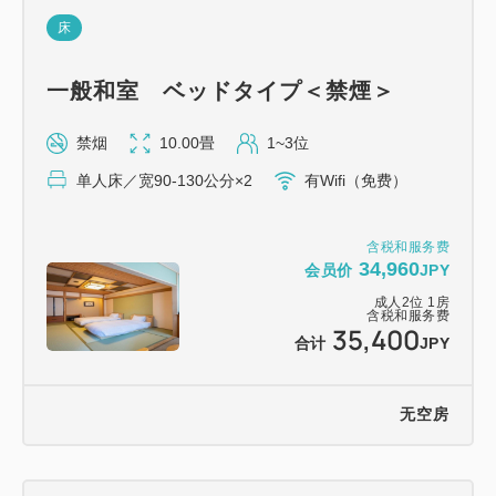
*如有任何食物过敏，请在预订时告知我们。
床
*整只红烧大马鲛鱼适合2-3人享用。
一般和室 ベッドタイプ＜禁煙＞
*套餐包含晚餐的客人请于晚上7:00前到达。餐厅晚上
禁烟
10.00畳
1~3位
9:00关门。如果您会迟到，请提前告知我们。
单人床／宽90-130公分×2
有Wifi（免费）
**********************************************************
含税和服务费
**********************
34,960
会员价
JPY
成人
2
位
1
房
含税和服务费
[早餐]……餐厅将提供“日式半自助餐”。
35,400
合计
JPY
敬请享用我们的特色“海鲜涮涮锅（含特制海鲜汤
底）”。
无空房
【温泉】