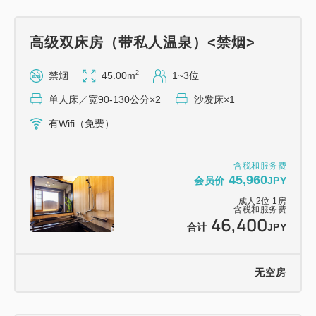
(NGO)。这项植树活动最初只种了 7 棵树。
高级双床房（带私人温泉）<禁烟>
从最初的 7 棵树开始，这项运动已在包括肯尼亚在内
的整个非洲大陆种植了约 5100 万棵树。
2
禁烟
45.00m
1~3位
单人床／宽90-130公分×2
沙发床×1
共有 10 万人参与了植树活动，其中大部分是贫困妇
有Wifi（免费）
女。
除了环境保护之外，植树造林运动也极大地促进了肯尼
含税和服务费
45,960
会员价
JPY
亚社会的减贫、妇女地位的提升以及民主化进程。
成人
2
位
1
房
含税和服务费
46,400
*此“勿忘我”活动不享受税收减免。
合计
JPY
◇计划详情◇
无空房
如果您注重美食，强烈推荐此计划！