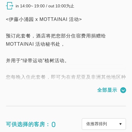
in 14:00~ 19:00 / out 10:00为止
<伊藤小涌园 x MOTTAINAI 活动>
预订此套餐，酒店将把您部分住宿费用捐赠给
MOTTAINAI 活动秘书处，
并用于“绿带运动”植树活动。
您每晚入住此套餐，即可为在肯尼亚及非洲其他地区种
植 10 棵树贡献一份力量。
全部显示
[什么是绿带运动？]
绿带运动由首位获得诺贝尔环境和平奖的肯尼亚女性旺
0
可供选择的客房：
加里·马塔伊于 1977 年创立，最初是一个非政府组织