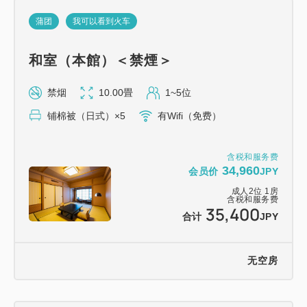
蒲团
我可以看到火车
尽享主厨精心烹制的怀石料理。
和室（本館）＜禁煙＞
【晚餐】*在餐厅用餐。星级：★★★★☆
禁烟
10.00畳
1~5位
享用包含约10道菜的半自助式日式怀石料理，包括整
铺棉被（日式）×5
有Wifi（免费）
只炖煮的美味阿尔方西诺鲷鱼和鲍鱼等菜肴，以及自助
餐，均在餐厅用餐。
含税和服务费
34,960
会员价
JPY
＊＊＊＊＊＊＊＊＊＊＊＊＊＊＊＊＊＊＊＊＊＊＊＊
成人
2
位
1
房
＊＊＊＊＊＊＊＊＊＊＊＊＊＊＊＊＊＊
含税和服务费
35,400
合计
JPY
*儿童将享用特制菜单。
无空房
*菜品内容可能因季节和食材供应情况而有所调整。