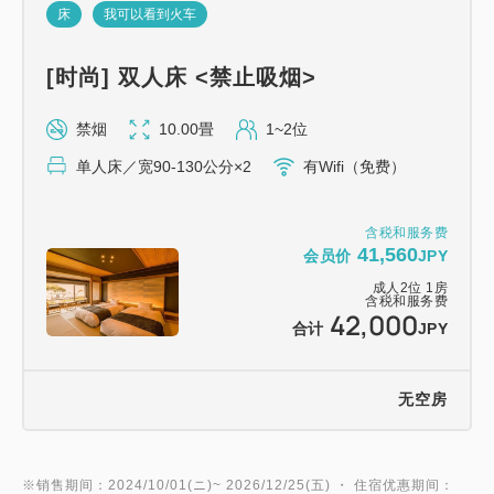
床
我可以看到火车
* 所有客房均提供免费Wi-Fi，方便您流畅使用智能手
机和平板电脑。
[时尚] 双人床 <禁止吸烟>
禁烟
10.00畳
1~2位
* 下午2点起可提前入住。
单人床／宽90-130公分×2
有Wifi（免费）
* 提供伊东站接送服务（下午2点至6点）。请在抵达伊
东站后与我们联系。
含税和服务费
41,560
会员价
JPY
* 为女士提供多款色彩缤纷的浴衣（日式夏季和服）供
成人
2
位
1
房
含税和服务费
42,000
您选择。 （房间内提供腰带和羽织。）
合计
JPY
* 提供乒乓球室和卡拉OK包房（需付费）。
无空房
【关于客房】
※销售期间：2024/10/01(ニ)~ 2026/12/25(五) ・ 住宿优惠期间：