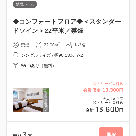
禁煙ルーム
行っています。
◆コンフォートフロア◆＜スタンダー
━━プラン特典━━
ドツイン＞22平米／禁煙
沖縄の風味を楽しみながら、サンゴ保護に貢献する特
典をご用意しました。
2
禁煙
22.00m
1~2名
シングルサイズ / 幅90-130cm×2
沖縄「35COFFEE」の人気商品4種を飲み比べ！
Wi-Fiあり（無料）
・35コーヒー×2種
・35ハイビスカスティ×2種
さらに、本プランでご宿泊いただくことで、ご宿泊代
税・サービス料込
13,300
会員価格
円
の3.5%（約400円）をベビーサンゴ移植活動支援と
大人
1
名
1
室
してソーエイドー35コーヒー株式会社に寄付いたし
税・サービス料込
13,600
ます。
合計
円
■35COFFEEとは？■
3
「何気ない一杯のコーヒーでサンゴがふえる。」とい
選択
残り
室