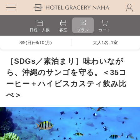
日程・人数
客室
プラン
カート
8/9(日)~8/10(月)
大人1名, 1室
［SDGs／素泊まり］味わいなが
ら、沖縄のサンゴを守る。＜35コ
ーヒー＋ハイビスカスティ飲み比
べ＞