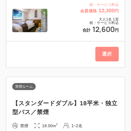
税・サービス料込
追加分はフロント横のアメニティBOXにてご準備し
12,300
会員価格
円
ておりますので、
大人
1
名
1
室
ご利用分をお部屋までお持ちください。
税・サービス料込
12,600
合計
円
（コーヒー/緑茶/ボディタオル/カミソリ/シェービン
グフォーム
ヘアブラシ/ヘアゴム/シャワーキャップ/綿棒/コット
選択
ン）
SDGs・環境保護への取り組みに、ご協力をお願いい
たします。
禁煙ルーム
━━ご案内━━
【スタンダードダブル】18平米・独立
・チェックイン14時～／チェックアウト11時
型バス／禁煙
・お子様（0～11歳）の添い寝は1ベッドにつき1名様
まで無料です。
2
禁煙
18.00m
1~2名
※お食事、寝具及びアメニティは付いておりません