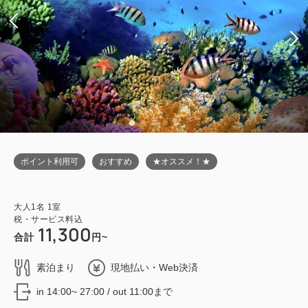
ポイント利用可
おすすめ
★オススメ！★
大人
1
名
1
室
税・サービス料込
11,300
合計
円~
素泊まり
現地払い・Web決済
in 14:00~ 27:00 / out 11:00まで