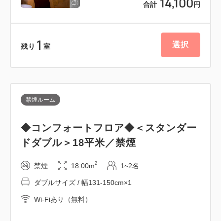
14,100
合計
円
地♪
■ゆいレール「県庁前」駅徒歩5分でお車がなくても
安心！
1
選択
残り
室
■全室【バス・トイレ別！】で、ゆっくり疲れを癒せ
ます
■Wi-Fi・有線LANともに【高速接続】でお仕事もサ
クサク！
禁煙ルーム
■英国王室でも使用される【スランバーランド社製】
ベッドで心地よい眠りを。
◆コンフォートフロア◆＜スタンダー
ドダブル＞18平米／禁煙
━━未来の美しい海を守るために━━
2
禁煙
18.00m
1~2名
当館のアメニティはプラスチック使用量を抑えた「バ
ダブルサイズ / 幅131-150cm×1
イオマス商品」を採用しています。
Wi-Fiあり（無料）
また、お部屋にご用意するアメニティを必要最小限と
しております。