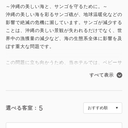
～沖縄の美しい海と、サンゴを守るために。～
沖縄の美しい海を彩るサンゴ礁が、地球温暖化などの
影響で絶滅の危機に瀕しています。サンゴが減少する
ことは、沖縄の美しい景観が失われるだけでなく、世
界中の漁獲量の減少など、海の生態系全体に影響を及
ぼす重大な問題です。
この問題に立ち向かうため、当ホテルでは、ベビーサ
ンゴ移植活動を行っているソーエイドー35コーヒー
すべて表示
株式会社と提携し、特別な宿泊プランをご用意しまし
た。ソーエイドー35コーヒー株式会社は、沖縄でし
か作ることができない「サンゴ焙煎 35コーヒー」や
「サンゴ焙煎 35ハイビスカスティ」を提供してお
5
選べる客室：
り、商品の売上の3.5%をサンゴ再生プロジェクトに
充てています。これにより、積極的にベビーサンゴの
移植活動（SDGs目標14「海の豊かさを守ろう」）を