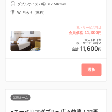
ダブルサイズ / 幅131-150cm×1
・当館には無料の駐車場はございません。
近隣の提携コインパーキングをご案内いたしますので
Wi-Fiあり（無料）
お手数ですがホテル到着前にご連絡ください。
（098-867-6111）
税・サービス料込
11,300
会員価格
円
大人
1
名
1
室
税・サービス料込
11,600
合計
円
選択
禁煙ルーム
■スーペリアダブル■ 広々快適！22平