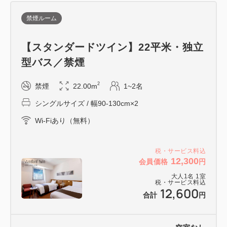
禁煙ルーム
【スタンダードツイン】22平米・独立
型バス／禁煙
2
禁煙
22.00m
1~2名
シングルサイズ / 幅90-130cm×2
Wi-Fiあり（無料）
税・サービス料込
12,300
会員価格
円
大人
1
名
1
室
税・サービス料込
12,600
合計
円