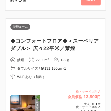
うコンセプトのもと、商品の焙煎に風化したサンゴを
使用している沖縄ならではの特別な商品です。35シ
リーズの売上3.5%は「ベビーサンゴ移植活動
（SDGs-14）」に活用されています。
禁煙ルーム
特別な旅の機会に、沖縄の自然を守る取り組みに参加
◆コンフォートフロア◆＜スーペリア
しませんか？“気取らず・美味しく楽しめる方法”で、
ダブル＞ 広々22平米／禁煙
SDGsの実現に貢献する特別なひとときをお過ごしく
2
禁煙
22.00m
1~2名
ださい。
ダブルサイズ / 幅131-150cm×1
Wi-Fiあり（無料）
━━当館こだわりの5つのポイント━━
税・サービス料込
観光・ビジネス利用共に、多くの嬉しいお声をいただ
13,800
会員価格
円
いております♪
大人
1
名
1
室
税・サービス料込
■【国際通りが目の前！】買い物もお食事も便利な立