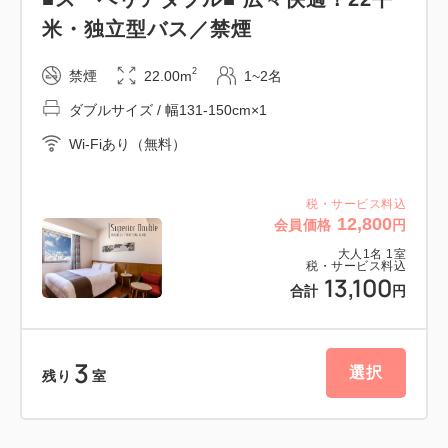
米・独立型バス／禁煙
2
禁煙
22.00m
1~2名
ダブルサイズ / 幅131-150cm×1
Wi-Fiあり（無料）
税・サービス料込
12,800
会員価格
円
大人
1
名
1
室
税・サービス料込
13,100
合計
円
3
選択
残り
室