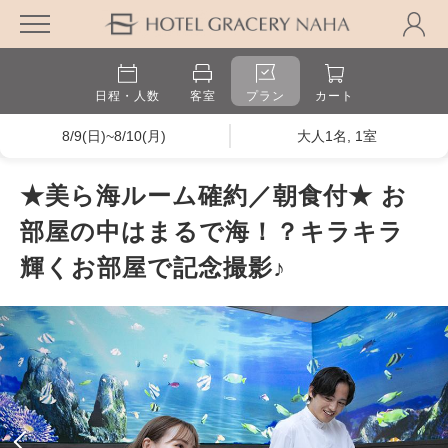
日程・人数
客室
プラン
カート
8/9(日)~8/10(月)
大人1名, 1室
★美ら海ルーム確約／朝食付★ お
部屋の中はまるで海！？キラキラ
輝くお部屋で記念撮影♪