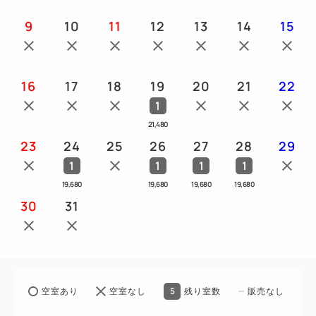
【営業時間】6:30～10:00（最終入店9:45）
9
10
11
12
13
14
15
━━ご案内━━
・チェックイン14時～／チェックアウト11時
16
17
18
19
20
21
22
・お子様（0～11歳）の添い寝は1ベッドにつき1名様
1
まで無料です。
21,480
※お食事、寝具及びアメニティは付いておりません
23
24
25
26
27
28
29
・当館には無料の駐車場はございません。
1
1
1
1
近隣の提携コインパーキングをご案内いたしますので
19,680
19,680
19,680
19,680
お手数ですがホテル到着前にご連絡ください。
30
31
5
空室あり
空室なし
残り室数
販売なし