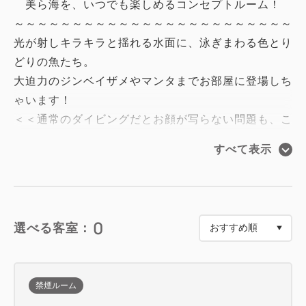
美ら海を、いつでも楽しめるコンセプトルーム！
～～～～～～～～～～～～～～～～～～～～～～～～
光が射しキラキラと揺れる水面に、泳ぎまわる色とり
どりの魚たち。
大迫力のジンベイザメやマンタまでお部屋に登場しち
ゃいます！
＜＜通常のダイビングだとお顔が写らない問題も、こ
のお部屋なら問題ナシ！＞＞
すべて表示
ぜひ、おしゃれな記念写真を撮影してみてください
♪♪
【お部屋限定特典】
0
選べる客室：
★エステ気分♪『マッサージソルトボディスクラブ』
★お肌に優しい『ベビー石鹸』
★入浴剤
禁煙ルーム