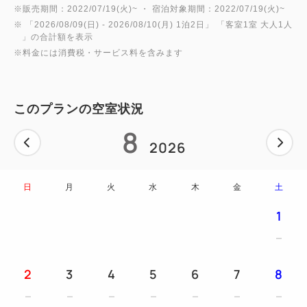
朝の元気に、たっぷりと「うさがみそーれ（召し上が
※販売期間：2022/07/19(火)~ ・ 宿泊対象期間：2022/07/19(火)~
れ）！」
※ 「
2026/08/09(日)
- 2026/08/10(月)
1泊2日
」 「
客室1室 大人1人
」の合計額を表示
※料金には消費税・サービス料を含みます
＜＜ おすすめメニュー ＞＞
＼絶対外せない！沖縄グルメ／
●沖縄そば、●チャンプルー、●ラフテー（豚の角
このプランの空室状況
煮）、●海ぶどう
8
＼焼きたて熱々！ライブキッチンメニュー／
2026
●あぐー豚のソテー
＼朝から嬉しい♪スイーツ／
日
月
火
水
木
金
土
●自家製紅芋のタルト
1
※メニューは一例となります。
仕入れ状況により変更となる場合がございます。予め
ご了承ください。
2
3
4
5
6
7
8
【会場】レストラン Bonsalute（ボンサルーテ）