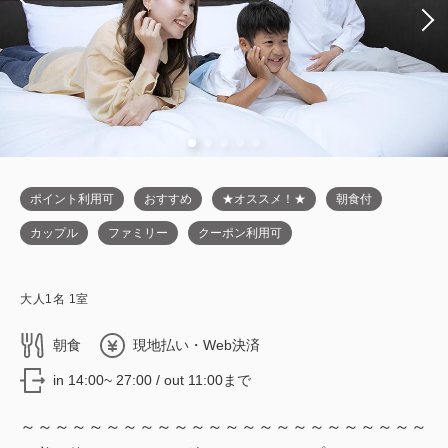
ポイント利用可
おすすめ
★オススメ！★
朝食付
カップル
ファミリー
クーポン利用可
大人
1
名
1
室
朝食
現地払い・Web決済
in 14:00~ 27:00 / out 11:00まで
～～～～～～～～～～～～～～～～～～～～～～～～