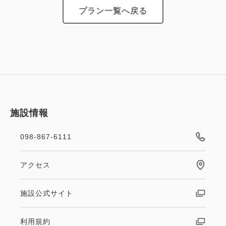
プラン一覧へ戻る
【会場】レストラン Bonsalute（ボンサルーテ）
【営業時間】6:30～10:00（最終入店9:45）
━━ご案内━━
・チェックイン14時～／チェックアウト11時
・お子様（0～11歳）の添い寝は1ベッドにつき1名様
施設情報
まで無料です。
※お食事、寝具及びアメニティは付いておりません
098-867-6111
・当館には無料の駐車場はございません。
近隣の提携コインパーキングをご案内いたしますので
アクセス
お手数ですがホテル到着前にご連絡ください。
施設公式サイト
利用規約