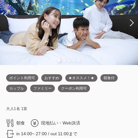
ポイント利用可
おすすめ
★オススメ！★
朝食付
カップル
ファミリー
クーポン利用可
大人
1
名
1
室
朝食
現地払い・Web決済
in 14:00~ 27:00 / out 11:00まで