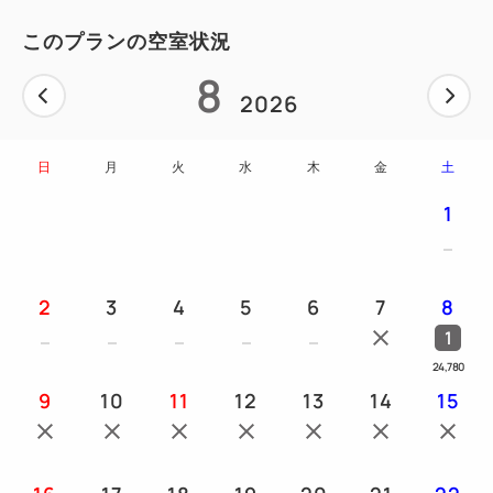
★入浴剤
このプランの空室状況
8
【美ら海ルーム】
2026
約10mにわたりお部屋に映し出される沖縄の美しい海
は
日
月
火
水
木
金
土
水中撮影で活躍される「赤木正和氏」に、この部屋の
1
ために撮影いただいたもの。
映像はもちろん、海やダイバーが泳ぐ音も再現されて
おり
2
3
4
5
6
7
8
灯りを消せば、まるで海を静かに泳いでいるかのよう
1
な心地になれます♪
24,780
9
10
11
12
13
14
15
━━ご朝食━━
和洋約45種類の「くわっちー（ごちそう）」たち♪