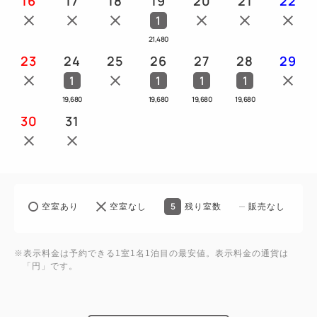
16
17
18
19
20
21
22
焼きたてジューシーな【あぐー豚のソテー】は、当ビ
1
ュッフェの看板メニューです。
21,480
朝の元気に、たっぷりと「うさがみそーれ（召し上が
23
24
25
26
27
28
29
れ）！」
1
1
1
1
19,680
19,680
19,680
19,680
＜＜ おすすめメニュー ＞＞
30
31
＼絶対外せない！沖縄グルメ／
●沖縄そば、●チャンプルー、●ラフテー（豚の角
煮）、●海ぶどう
＼焼きたて熱々！ライブキッチンメニュー／
●あぐー豚のソテー
5
空室あり
空室なし
残り室数
販売なし
＼朝から嬉しい♪スイーツ／
●自家製紅芋のタルト
※表示料金は予約できる1室1名1泊目の最安値。表示料金の通貨は
※メニューは一例となります。
「円」です。
仕入れ状況により変更となる場合がございます。予め
ご了承ください。