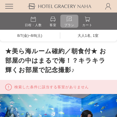
日程・人数
客室
プラン
カート
8/7(金)~8/8(土)
大人1名, 1室
★美ら海ルーム確約／朝食付★ お
部屋の中はまるで海！？キラキラ
輝くお部屋で記念撮影♪
検索した条件に該当する客室がありません