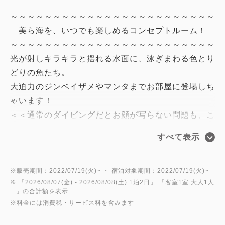
～～～～～～～～～～～～～～～～～～～～～～～～
美ら海を、いつでも楽しめるコンセプトルーム！
～～～～～～～～～～～～～～～～～～～～～～～～
光が射しキラキラと揺れる水面に、泳ぎまわる色とり
どりの魚たち。
大迫力のジンベイザメやマンタまでお部屋に登場しち
ゃいます！
＜＜通常のダイビングだとお顔が写らない問題も、こ
のお部屋なら問題ナシ！＞＞
すべて表示
ぜひ、おしゃれな記念写真を撮影してみてください
♪♪
※販売期間：2022/07/19(火)~ ・ 宿泊対象期間：2022/07/19(火)~
※ 「
2026/08/07(金)
- 2026/08/08(土)
1泊2日
」 「
客室1室 大人1人
【お部屋限定特典】
」の合計額を表示
★エステ気分♪『マッサージソルトボディスクラブ』
※料金には消費税・サービス料を含みます
★お肌に優しい『ベビー石鹸』