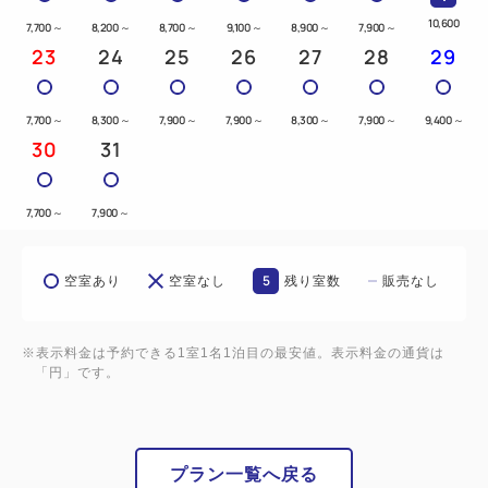
10,600
・ホテル駐車場は先着順でございます。満車時はお近
7,700
～
8,200
～
8,700
～
9,100
～
8,900
～
7,900
～
23
24
25
26
27
28
29
くの駐車場をご案内いたします。
トラックなどの特殊車両はスペースに限りがありま
すので、事前にご連絡くださいませ。
7,700
～
8,300
～
7,900
～
7,900
～
8,300
～
7,900
～
9,400
～
30
31
※ホテル駐車料金：1，000円（普通車/１泊）
━━エコ清掃のご案内━━
7,700
～
7,900
～
・連泊中の清掃は、指定清掃日（初回4日目、以降3
日おき）のみ実施いたします。
5
空室あり
空室なし
残り室数
販売なし
・タオル交換、ゴミ箱の中のゴミ回収のみ入室して毎
日行います。
※表示料金は予約できる1室1名1泊目の最安値。表示料金の通貨は
・清掃日以外に通常清掃をご希望の場合は有料にて承
「円」です。
ります。
（￥1，100/1回・当日朝9時までにお申込下さいま
プラン一覧へ戻る