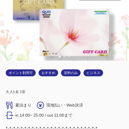
ポイント利用可
おすすめ
室料のみ
ビジネス
大人
1
名
1
室
素泊まり
現地払い・Web決済
in 14:00~ 25:00 / out 11:00まで
*-*-*-*-*-*-*-*-*-*-*-*-*-*-*-*-*-*-*-*-*-*-*-*-*