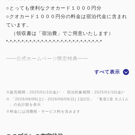
○とっても便利なクオカード１０００円分
○クオカード１０００円分の料金は宿泊代金に含まれ
ています。
（領収書は「宿泊費」でご用意いたします）
*-*-*-*-*-*-*-*-*-*-*-*-*-*-*-*-*-*-*-*-*-*-*-*-*
━━公式ホームページ限定特典━━
・11：00までのレイトアウトサービス（通常10：
すべて表示
00）
━━当館こだわりのポイント━━
※販売期間：2025/01/10(金)~ ・ 宿泊対象期間：2025/01/10(金)~
※ 「
2026/08/08(土)
- 2026/08/09(日)
1泊2日
」 「
客室1室 大人1人
■全客室に43型壁掛けAndroid TV導入！YouTube・
」の合計額を表示
Netflixなどの番組が視聴可能です
※料金には消費税・サービス料を含みます
（一部動画アプリご利用の際には、お客様ご自身の
アカウントが必要となります）
■SHARPプラズマクラスター加湿空気清浄機完備