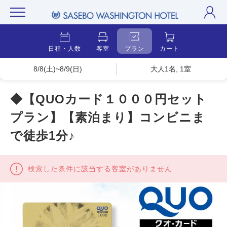
日程・人数
客室
プラン
カート
8/8(土)~8/9(日)
大人1名, 1室
◆【QUOカード１０００円セット
プラン】【素泊まり】コンビニま
で徒歩1分♪
検索した条件に該当する客室がありません