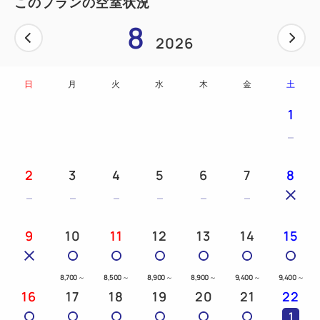
このプランの空室状況
■高速Wi-Fi無料接続
8
■ベッドはポケットコイルマットレスで快適な睡眠を
2026
■温座シャワートイレ完備
■ウォッシャブルスリッパで足元清潔♪
日
月
火
水
木
金
土
1
━━ご案内━━
・チェックイン14時／チェックアウト10時
・ロビーに歯ブラシ・カミソリ・化粧水・クレンジン
2
3
4
5
6
7
8
グなどのアメニティバーをご用意しております。
━━アクセス━━
9
10
11
12
13
14
15
・ＪＲ「佐世保駅」東口から徒歩から徒歩3分
・高速バスターミナルから徒歩1分
8,700
～
8,500
～
8,900
～
8,900
～
9,400
～
9,400
～
・西九州自動車道「佐世保みなとIC」から車で５分
16
17
18
19
20
21
22
1
━━駐車場について━━