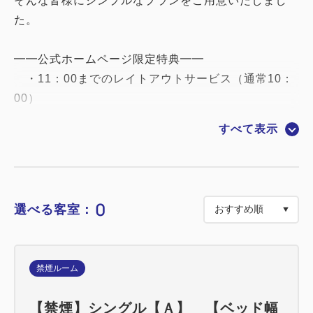
そんな皆様にシンプルなプランをご用意いたしまし
た。
━━公式ホームページ限定特典━━
・11：00までのレイトアウトサービス（通常10：
00）
すべて表示
━━当館こだわりのポイント━━
■全客室に43型壁掛けAndroid TV導入！YouTube・
Netflixなどの番組が視聴可能です
（一部動画アプリご利用の際には、お客様ご自身の
0
選べる客室：
アカウントが必要となります）
■SHARPプラズマクラスター加湿空気清浄機完備
■高速Wi-Fi無料接続
禁煙ルーム
■ベッドはポケットコイルマットレスで快適な睡眠を
■温座シャワートイレ完備
【禁煙】シングル【Ａ】 【ベッド幅