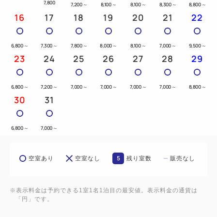
7,800
7,200
～
8,100
～
8,100
～
8,300
～
8,800
～
16
17
18
19
20
21
22
6,800
～
7,300
～
7,800
～
8,000
～
8,100
～
7,000
～
9,500
～
23
24
25
26
27
28
29
6,800
～
7,200
～
7,000
～
7,000
～
7,000
～
7,000
～
8,800
～
30
31
6,800
～
7,000
～
5
空室あり
空室なし
残り室数
販売なし
※表示料金は予約できる1室1名1泊目の最安値。表示料金の通貨は
「円」です。