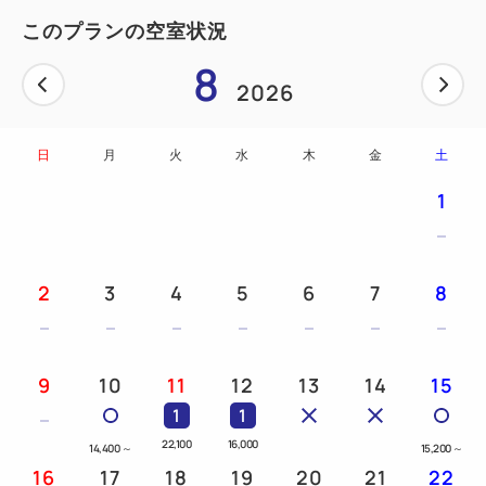
の素泊まりプランです。
このプランの空室状況
ビジネスや広島観光の拠点に最適。食事なしで気軽に
8
ご利用いただけます。
2026
━━当館こだわりの6つのポイント━━
日
月
火
水
木
金
土
■全室バス・トイレ別の独立型バスルーム完備
■高速インターネット無料接続 ＷｉＦｉ＆有線ＬＡ
1
Ｎ完備
■ベッドは【英国スランバーランド社製】を採用
■天井埋込型ナノイー発生機・加湿器全室標準装備
2
3
4
5
6
7
8
■豊富な種類のアメニティを揃えた「アメニティバ
ー」（スキンケアセット・足ひんやりシート等）
■全客室に「スマートTV」を導入！お部屋で
9
10
11
12
13
14
15
YouTubeやNetflixが視聴可能
1
1
※有料コンテンツの利用には、利用者個人で契約され
22,100
16,000
14,400
～
15,200
～
ているログイン情報（ID/パスワード）が必要です。
16
17
18
19
20
21
22