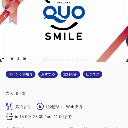
ポイント利用可
おすすめ
室料のみ
ビジネス
大人
1
名
1
室
素泊まり
現地払い・Web決済
in 14:00~ 23:00 / out 11:00まで