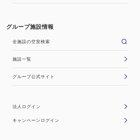
【広島県宿泊税】
2026年4月1日より宿泊税が導入されます。
グループ施設情報
1人1泊あたりの宿泊料金が素泊まり・税金抜きで
6,000円以上の場合、200円を課税いたします。
全施設の空室検索
*宿泊税はチェックイン時にお支払いください。
施設一覧
グループ公式サイト
法人ログイン
キャンペーンログイン