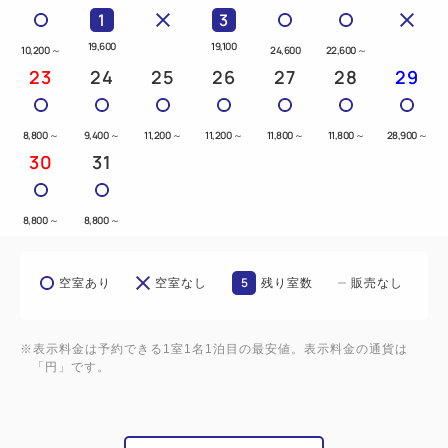
1
3
━━アクセス━━
19,600
19,100
10,200
～
24,600
22,600
～
・路面電車「八丁堀駅」から徒歩３分
23
24
25
26
27
28
29
・ＪＲ「広島駅」から車で５分
・リムジンバス発着所「広島バスセンター」から徒歩
8,800
～
9,400
～
11,200
～
11,200
～
11,800
～
11,800
～
28,900
～
８分
30
31
・山陽自動車道「広島ＩＣ」から車で３０分
8,800
～
8,800
～
━━ご案内━━
・チェックイン14時／チェックアウト11時
5
空室あり
空室なし
残り室数
販売なし
・お子様用のアメニティ（タオル・歯ブラシ・スリッ
パ）をご用意しております。
・お荷物はチェックイン前とチェックアウト後（当日
※表示料金は予約できる1室1名1泊目の最安値。表示料金の通貨は
「円」です。
受け取りのみ）にお預かりしております。
・ツインルームはホテルの構造上、隣同士のお部屋の
ご用意ができません。ご了承くださいませ。