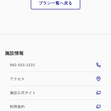
プラン一覧へ戻る
━━駐車場について━━
・トラストパーク(提携) TEL080-9710-3723
〒730-0034 広島市中区新天地8
※利用可能時間：13：00〜13：00(22：00〜翌7：
00入出庫不可)
※駐車料金：1,500円
施設情報
・ヒロシマパーキング(提携) TEL082-247-1144
〒730-0029 広島市中区三川町1-18
082-553-2222
※駐車料金：1,500円
※利用可能時間：14：00〜12：00(一時出庫不可)
アクセス
■精算方法■
施設公式サイト
駐車券を持参のうえホテルにてご精算お願いいたしま
す。
利用規約