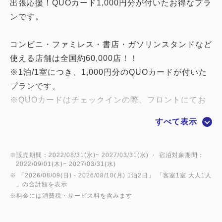
出張応援！QUOカード1,000円分が付いたお得なプラ
ンです。
コンビニ・ファミレス・書店・ガソリンスタンドなど
使える店舗は全国約60,000店！！
※1泊/1室につき、1,000円分のQUOカードが付いた
プランです。
※QUOカードはチェックインの際、フロントにてお
渡しいたします。
すべて表示
【注意事項】
〇クオカードの現金への引き換え・返金は致しかねま
※販売期間：2022/08/31(水)~ 2027/03/31(水) ・ 宿泊対象期間：
2022/09/01(木)~ 2027/03/31(水)
す。
※ 「
2026/08/09(日)
- 2026/08/10(月)
1泊2日
」 「
客室1室 大人1人
〇クオカードを紛失した際の再発行は致しかねます。
」の合計額を表示
※料金には消費税・サービス料を含みます
広島・八丁堀エリアに位置する広島ワシントンホテル