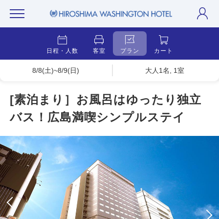
日程・人数
客室
プラン
カート
8/8(土)~8/9(日)
大人1名, 1室
[素泊まり］お風呂はゆったり独立
バス！広島満喫シンプルステイ