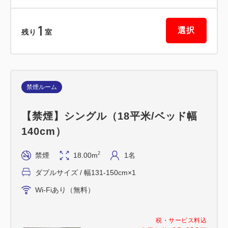
【広島県宿泊税】
1
選択
残り
室
2026年4月1日より宿泊税が導入されます。
1人1泊あたりの宿泊料金が素泊まり・税金抜きで
6,000円以上の場合、200円を課税いたします。
禁煙ルーム
【禁煙】シングル（18平米/ベッド幅
140cm）
2
禁煙
18.00m
1名
ダブルサイズ / 幅131-150cm×1
Wi-Fiあり（無料）
税・サービス料込