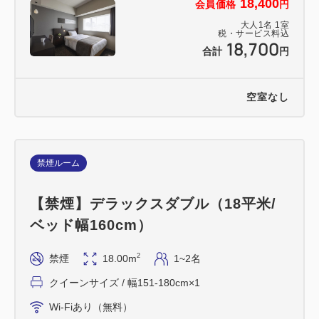
18,400
会員価格
円
大人
1
名
1
室
税・サービス料込
18,700
合計
円
空室なし
禁煙ルーム
【禁煙】デラックスダブル（18平米/
ベッド幅160cm）
2
禁煙
18.00m
1~2名
クイーンサイズ / 幅151-180cm×1
Wi-Fiあり（無料）