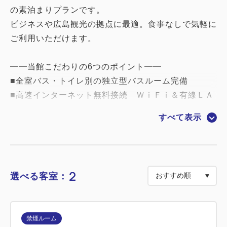
の素泊まりプランです。
ビジネスや広島観光の拠点に最適。食事なしで気軽に
ご利用いただけます。
━━当館こだわりの6つのポイント━━
■全室バス・トイレ別の独立型バスルーム完備
■高速インターネット無料接続 ＷｉＦｉ＆有線ＬＡ
Ｎ完備
すべて表示
■ベッドは【英国スランバーランド社製】を採用
■天井埋込型ナノイー発生機・加湿器全室標準装備
■豊富な種類のアメニティを揃えた「アメニティバ
ー」（スキンケアセット・足ひんやりシート等）
2
選べる客室：
■全客室に「スマートTV」を導入！お部屋で
YouTubeやNetflixが視聴可能
※有料コンテンツの利用には、利用者個人で契約され
禁煙ルーム
ているログイン情報（ID/パスワード）が必要です。