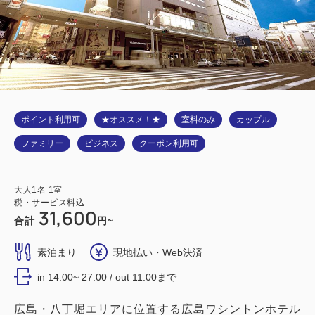
ポイント利用可
★オススメ！★
室料のみ
カップル
ファミリー
ビジネス
クーポン利用可
大人
1
名
1
室
税・サービス料込
31,600
合計
円~
素泊まり
現地払い・Web決済
in 14:00~ 27:00 / out 11:00まで
広島・八丁堀エリアに位置する広島ワシントンホテル