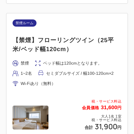
━━駐車場について━━
・トラストパーク(提携) TEL080-9710-3723
禁煙ルーム
〒730-0034 広島市中区新天地8
※利用可能時間：13：00〜13：00(22：00〜翌7：
【禁煙】フローリングツイン（25平
00入出庫不可)
米/ベッド幅120cm）
※駐車料金：1,500円
禁煙
ベッド幅は120cmとなります。
・ヒロシマパーキング(提携) TEL082-247-1144
1~2名
セミダブルサイズ / 幅100-120cm×2
〒730-0029 広島市中区三川町1-18
Wi-Fiあり（無料）
※駐車料金：1,500円
※利用可能時間：14：00〜12：00(一時出庫不可)
税・サービス料込
31,600
会員価格
円
■精算方法■
大人
1
名
1
室
税・サービス料込
駐車券を持参のうえホテルにてご精算お願いいたしま
31,900
合計
円
す。