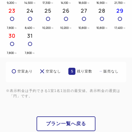
9,200
～
14,500
～
17,300
～
14,100
～
18,600
～
16,900
～
21,700
～
23
24
25
26
27
28
29
7,800
～
8,400
～
10,200
～
10,200
～
10,800
～
10,800
～
17,400
～
30
31
7,800
～
7,800
～
5
空室あり
空室なし
残り室数
販売なし
※表示料金は予約できる1室1名1泊目の最安値。表示料金の通貨は
「円」です。
プラン一覧へ戻る