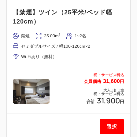
【禁煙】ツイン（25平米/ベッド幅
━━アクセス━━
120cm）
・路面電車「八丁堀駅」から徒歩３分
・ＪＲ「広島駅」から車で５分
2
禁煙
25.00m
1~2名
・リムジンバス発着所「広島バスセンター」から徒歩
セミダブルサイズ / 幅100-120cm×2
８分
Wi-Fiあり（無料）
・山陽自動車道「広島ＩＣ」から車で３０分
━━ご案内━━
税・サービス料込
31,600
会員価格
円
・チェックイン14時／チェックアウト11時
大人
1
名
1
室
・お子様用のアメニティ（タオル・歯ブラシ・スリッ
税・サービス料込
31,900
パ）をご用意しております。
合計
円
・お荷物はチェックイン前とチェックアウト後（当日
受け取りのみ）にお預かりしております。
・ツインルームはホテルの構造上、隣同士のお部屋の
選択
ご用意ができません。ご了承くださいませ。