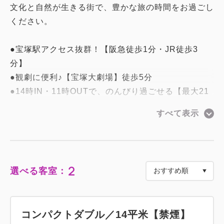
文化と自然が生きる街で、豊かな旅の時間をお過ごし
ください。
●宝塚駅アクセス抜群！【阪急徒歩1分・JR徒歩3
分】
●観劇に便利♪【宝塚大劇場】徒歩5分
●14時IN・11時OUTで、のんびり過ごせる【最大21
時間ステイ】
すべて表示
●武庫川に面した静かな立地でゆっくりと休息を
●チェックイン／アウト前後の【お荷物預かり無料】
●お部屋の大きな鏡＋全身鏡完備で、朝の身支度も快
適に
2
選べる客室：
━━宝塚温泉「銀の湯」━━
コンパクトダブル／14平米【禁煙】
湯上りすべすべのお肌に導く、天然温泉の大浴場。