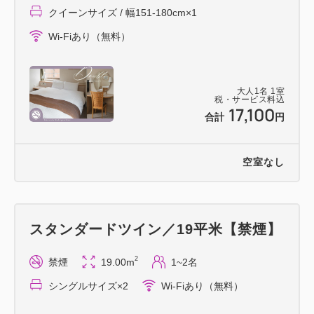
・阪神競馬場：電車＋徒歩で約20分
クイーンサイズ / 幅151-180cm×1
・カップヌードルミュージアム 大阪池田：電車＋徒
Wi-Fiあり（無料）
歩で約25分
大人
1
名
1
室
税・サービス料込
━━ご案内━━
17,100
合計
円
・チェックイン14～29時／チェックアウト11時
・添い寝（0～11歳）は、ベッド1台につき1名までに
空室なし
なります。
・駐車場：全10台（有料／先着順）
※満車の場合、近隣の提携駐車場へご案内いたしま
す。
スタンダードツイン／19平米【禁煙】
2
禁煙
19.00m
1~2名
シングルサイズ×2
Wi-Fiあり（無料）