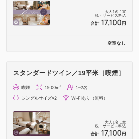
大人
1
名
1
室
税・サービス料込
17,100
合計
円
空室なし
スタンダードツイン／19平米［喫煙］
2
喫煙
19.00m
1~2名
シングルサイズ×2
Wi-Fiあり（無料）
大人
1
名
1
室
税・サービス料込
17,100
合計
円