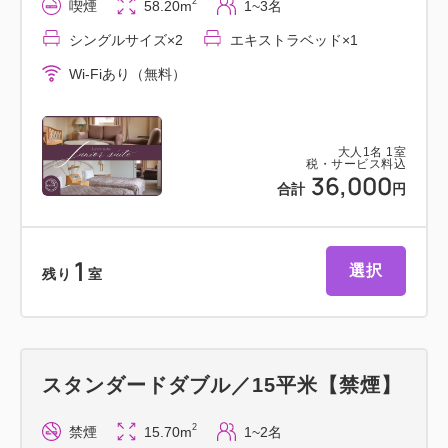
2
喫煙
58.20m
1~3名
ウンジ利用まで幅広くご用意。
シングルサイズ×2
エキストラベッド×1
［営業時間］7:00～21:00
※営業時間はメニュー毎に異なります。当館ホームペ
Wi-Fiあり（無料）
ージにてご確認ください。
大人
1
名
1
室
その他、個室なども完備した「日本料理・しゃぶしゃ
税・サービス料込
36,000
ぶ島家」に
合計
円
貸切にてご利用いただける「レストラン＆BAR ガス
ライト」などもございます。
1
シーンにあわせ、上質なお食事時間をお楽しみくださ
選択
残り
室
い。
━━周辺アクセス━━
スタンダードダブル／15平米【禁煙】
・宝塚大劇場：徒歩5分
2
禁煙
15.70m
1~2名
・宝塚市立手塚治虫記念館：徒歩10分