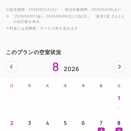
※販売期間：2026/05/12(火)~ ・ 宿泊対象期間：2026/04/28(火)~
※ 「
2026/08/07(金)
- 2026/08/08(土)
1泊2日
」 「
客室1室 大人1人
」の合計額を表示
※料金には消費税・サービス料を含みます
このプランの空室状況
8
2026
日
月
火
水
木
金
土
1
2
3
4
5
6
7
8
3
2