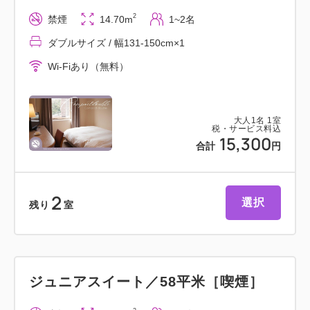
ぬるめのお湯にゆっくり浸かって、旅の疲れを癒して
2
禁煙
14.70m
1~2名
ください。
ダブルサイズ / 幅131-150cm×1
Wi-Fiあり（無料）
［営業時間］14:00～24:00／翌6:00～9:00（サウナ
14:00～24:00）
・女湯では入室にパスワードが必要になります。チェ
大人
1
名
1
室
ックイン時ご案内いたします。
税・サービス料込
15,300
・タオルの設置はございません。お部屋のものをお持
合計
円
ちください。
・お部屋～大浴場間のご移動は、専用館内着をご利用
2
選択
ください。
残り
室
━━館内レストラン━━
ジュニアスイート／58平米［喫煙］
■カジュアルレストラン シャンゼリゼ
種類豊富なドリンク・スイーツをはじめ、観劇後のラ