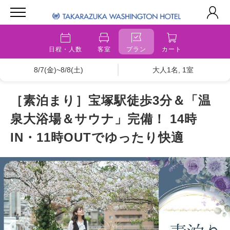
日程・人数
客室
プラン
カート
8/7(金)~8/8(土)
大人1名, 1室
［素泊まり］宝塚駅徒歩3分＆「温
泉大浴場＆サウナ」完備！ 14時
IN・11時OUTでゆったり快適