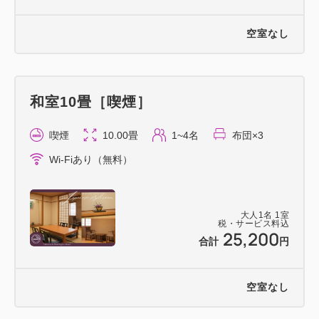
空室なし
和室10畳［喫煙］
喫煙
10.00畳
1~4名
布団×3
Wi-Fiあり（無料）
大人
1
名
1
室
税・サービス料込
25,200
合計
円
空室なし