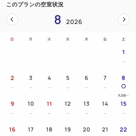
このプランの空室状況
6.アルコール製剤による客室・調理場・客席の消毒殺
8
菌を定期的に行っています
2026
日
月
火
水
木
金
土
1
2
3
4
5
6
7
8
11,200
～
9
10
11
12
13
14
15
16
17
18
19
20
21
22