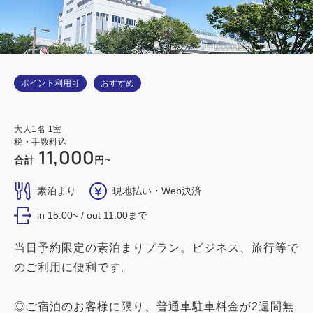
ポイント利用可
おすすめ
大人
1
名
1
室
税・手数料込
11,000
合計
円~
素泊まり
現地払い・Web決済
in 15:00~ / out 11:00まで
当日予約限定の素泊まりプラン。ビジネス、旅行等で
のご利用に便利です。
◎ご宿泊のお客様に限り、普通車駐車料金が2週間無