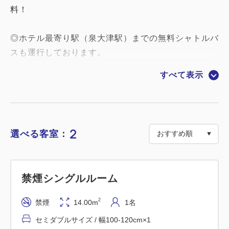
料！
◎ホテル最寄り駅（泉大津駅）までの無料シャトルバ
スも運行しております。
※現在、関西空港～ホテル間のバスは全便運休してお
すべて表示
ります。
ご了承の程、よろしくお願い申し上げます。
＊＊＊連泊中の清掃について（2022年12月1日より
2
選べる客室：
実施）＊＊＊
地球環境保護（SDGs）を目的として、連泊の場合
「エコ清掃」を行っております。
禁煙シングルルーム
清掃やクリーニングにかかるエネルギー使用量を抑え
ることで、お客様と共にCO2の削減に取り組んでま
2
禁煙
14.00m
1名
いります。
セミダブルサイズ / 幅100-120cm×1
なお、お客様のご要望により「フル清掃」の対応も行