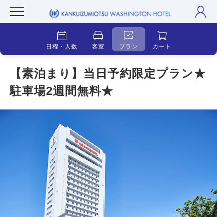
日程・人数
客室
プラン
カート
【素泊まり】当日予約限定プラン★
駐車場2週間無料★