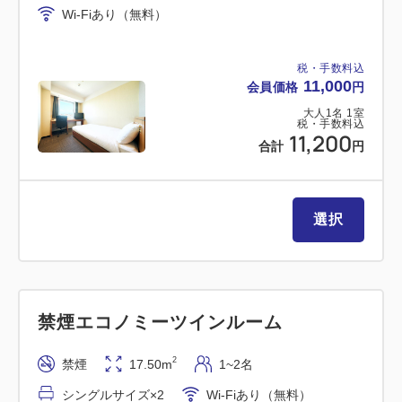
Wi-Fiあり（無料）
っております。
〇「エコ清掃」で行うこと
税・手数料込
11,000
会員価格
円
タオル交換・アメニティ交換・ゴミ捨て
大人
1
名
1
室
税・手数料込
11,200
×「エコ清掃」で行わない事
合計
円
客室内清掃・バスルーム清掃・ベッドメイク＆シー
ツ交換
選択
詳しくはチェックインの際にご説明させていただきま
す。
☆お客様各位☆
禁煙エコノミーツインルーム
2
禁煙
17.50m
1~2名
平素より関空泉大津ワシントンホテルをご愛顧いただ
き、誠にありがとうございます。
シングルサイズ×2
Wi-Fiあり（無料）