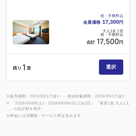
関空泉大津ワシントンホテルでは、今般の新型コロナ
ウイルス感染症(COVID-19)の感染拡大を受け、お客
税・手数料込
17,300
会員価格
円
様に安心してご滞在をいただけるよう、対策を講じて
おります。
大人
1
名
1
室
税・手数料込
17,500
お客様の健康と安全を第一に考え、下記の取り組みを
合計
円
行っております。
1
＊実施内容＊
選択
残り
室
1.各客室階の廊下にアルコール消毒液を設置しており
ます
2.スタッフは出勤の際に体温測定及び体調チェックを
※販売期間：2024/05/17(金)~ ・ 宿泊対象期間：2024/05/17(金)~
行っています
※ 「
2026/08/08(土)
- 2026/08/09(日)
1泊2日
」 「
客室1室 大人1人
3.体温が37.0度以上のスタッフは出勤を停止していま
」の合計額を表示
す
※料金には消費税・サービス料を含みます
4.定期的な手洗い励行を徹底しています
5.食器類・調理道具は高温洗浄をしています