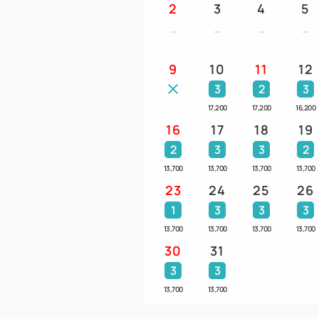
2
3
4
5
9
10
11
12
3
2
3
17,200
17,200
16,200
16
17
18
19
2
3
3
2
13,700
13,700
13,700
13,700
23
24
25
26
1
3
3
3
13,700
13,700
13,700
13,700
30
31
3
3
13,700
13,700