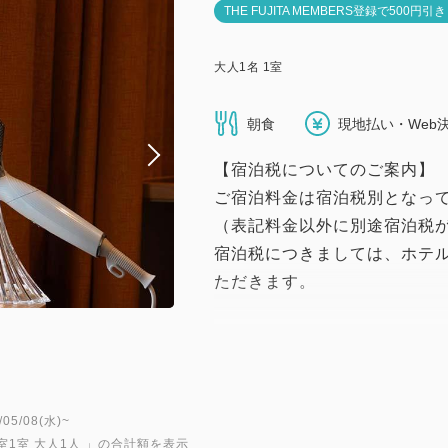
THE FUJITA MEMBERS登録で500円引
大人
1
名
1
室
朝食
現地払い・Web
【宿泊税についてのご案内】
ご宿泊料金は宿泊税別となっ
（表記料金以外に別途宿泊税
宿泊税につきましては、ホテ
ただきます。
【プラン内容】
"ReFaルーム"で極上の美容体
女性や男性に人気のReFaの
日々のストレスから解放され
5/08(水)~
室1室 大人1人
」の合計額を表示