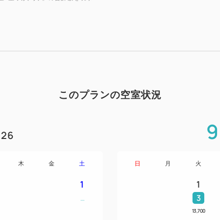
が弾む時間」をReFaのアイ
■ご体験いただけるReFa商品
以下7点をお部屋にご用意して
・「ReFa FINE BUBBLE
・「ReFa BEAUTECH DR
・「ReFa BEAUTECH ST
このプランの空室状況
・「ReFa BEAUTECH CU
・「ReFa BEAUTECH S
9
・「ReFa BEAUTECH T
26
・「ReFa BEAUTECH BO
木
金
土
日
月
火
■プラン特典■
○フェイスマスクをお部屋にご
1
1
3
■注意点■
13,700