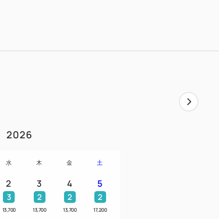
テムと共にお楽しみください♪
■
おります。
 PURE_」（シャワーヘッド）
YER SMART」（ドライヤー）
RAIGHT IRON」（ストレートアイロン）
RL IRON」（カールアイロン）
HAMPOO」（シャンプー）
REATMENT」（トリートメント）
2026
DY WASH」(ボディーソープ)
水
木
金
土
用意しております（おひとりさま1枚）
2
3
4
5
3
2
2
2
13,700
13,700
13,700
17,200