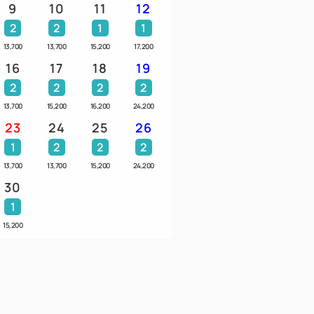
用意です。
9
10
11
12
んので、あらかじめご了承ください。
2
2
1
1
13,700
13,700
15,200
17,200
16
17
18
19
大阪湾屈指の好漁場！
2
2
2
2
げしらすやオリジナル海鮮丼、
13,700
15,200
16,200
24,200
ジナルメニューや郷土料理、
23
24
25
26
クやこだわりの卵など、
1
2
2
2
テルでしか味わえない特別な朝ごはんをお
13,700
13,700
15,200
24,200
30
1
den』
15,200
LO）
ます。（ベッド1台につき1名）