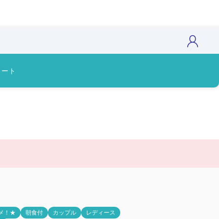
カート
）
メ！★
朝食付
カップル
レディース