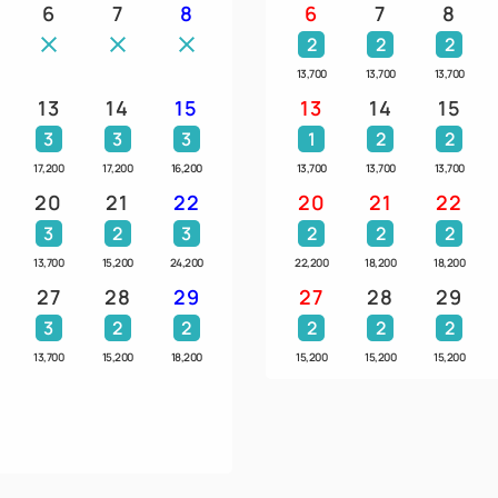
・1部屋各1アイテムずつのご
6
7
8
6
7
8
・お持ち帰りはいただけませ
2
2
2
13,700
13,700
13,700
【朝食】
13
14
15
13
14
15
海に囲まれた関西空港周辺は
3
3
3
1
2
2
岸和田漁港から仕入れる釜揚
17,200
17,200
16,200
13,700
13,700
13,700
地場の泉州野菜を使ったオリ
20
21
22
20
21
22
お客様の健康を考えたドリン
3
2
3
2
2
2
関西エアポートワシントンホ
13,700
15,200
24,200
22,200
18,200
18,200
楽しみいただけます。
27
28
29
27
28
29
3
2
2
2
2
2
２F『waterfront kitchen gar
13,700
15,200
18,200
15,200
15,200
15,200
朝食時/6:30～9:30閉店（9:00
【添い寝のお子様について】
小学生のお子様迄無料にて承り