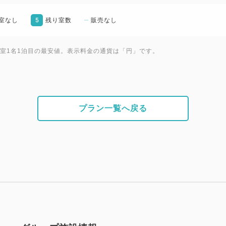
【アクセス】
5
室なし
残り室数
販売なし
・電車ご利用の場合
【ＪＲ線・南海空港線】関西空
1室1名1泊目の最安値。表示料金の通貨は「円」です。
【南海本線空港急行】なんば駅
※各線「りんくうタウン駅」よ
・お車ご利用の場合
阪神高速湾岸線泉佐野南ICよ
プラン一覧へ戻る
関空道泉佐野ICより約5分
【駐車場のご案内】
屋外自走式駐車場（平面式） 
先着順、ご到着されたお客様
※事前予約は受け付けており
【無料シャトルバスのご案内