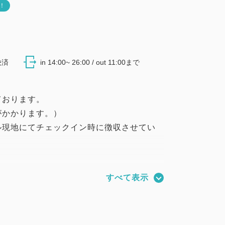
き！
決済
in 14:00~ 26:00 / out 11:00まで
ております。
がかかります。）
ル現地にてチェックイン時に徴収させてい
すべて表示
験を
美容アイテムを体験できるプランです。
、美しく変化する自分に出会える「こころ