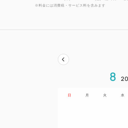
※料金には消費税・サービス料を含みます
8
20
日
月
火
水