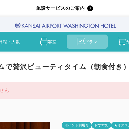
施設サービスのご案内
日程・人数
客室
プラン
ームで贅沢ビューティタイム（朝食付き
せん
ポイント利用可
おすすめ
★オスス