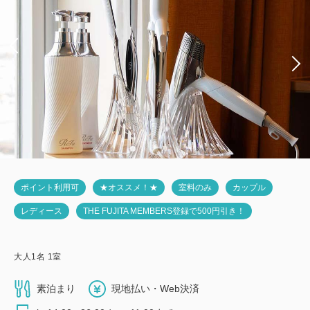
ポイント利用可
★オススメ！★
室料のみ
カップル
レディース
THE FUJITA MEMBERS登録で500円引き！
大人
1
名
1
室
素泊まり
現地払い・Web決済