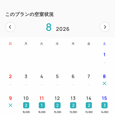
以下7点をお部屋にご用意しております。
・「ReFa FINE BUBBLE PURE_」（シャワーヘッ
このプランの空室状況
ド）
8
・「ReFa BEAUTECH DRYER SMART」（ドライ
2026
ヤー）
・「ReFa BEAUTECH STRAIGHT IRON」（スト
日
月
火
水
木
金
土
レートアイロン）
1
・「ReFa BEAUTECH CURL IRON」（カールアイ
ロン）
・「ReFa BEAUTECH SHAMPOO」（シャンプ
2
3
4
5
6
7
8
ー）
・「ReFa BEAUTECH TREATMENT」（トリート
メント）
9
10
11
12
13
14
15
・「ReFa BEAUTECH BODY WASH」(ボディーソ
2
1
2
2
2
3
ープ)
16,000
16,000
15,000
15,000
15,000
14,000