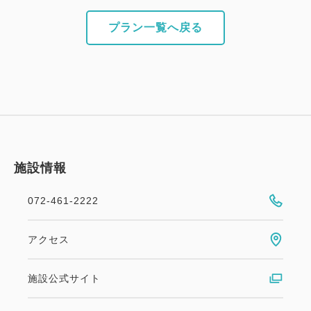
【南海本線空港急行】なんば駅より約40分
プラン一覧へ戻る
※各線「りんくうタウン駅」より徒歩3分
・お車ご利用の場合
阪神高速湾岸線泉佐野南ICより約3分
関空道泉佐野ICより約5分
【駐車場のご案内】
屋外自走式駐車場（平面式） 96台
施設情報
先着順、ご到着されたお客様より順にご案内させて頂
いております。
072-461-2222
※事前予約は受け付けておりません。
アクセス
【無料シャトルバスのご案内】
関西空港⇔ホテル間 無料シャトルバスを運行してお
施設公式サイト
ります。
詳細は公式HPをご確認ください。