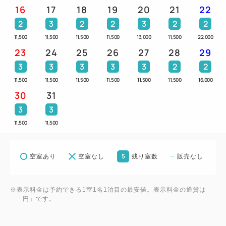
16
17
18
19
20
21
22
■プラン特典■
2
3
2
2
3
2
2
○フェイスマスクをお部屋にご用意しております（お
11,500
11,500
11,500
11,500
13,000
11,500
22,000
ひとりさま1枚）
23
24
25
26
27
28
29
3
3
3
3
3
2
2
■注意点■
11,500
11,500
11,500
11,500
11,500
11,500
16,000
・1部屋各1アイテムずつのご用意です。
30
31
・お持ち帰りはいただけませんので、あらかじめご了
3
3
承ください。
11,500
11,500
【添い寝のお子様について】
小学生のお子様迄無料にて承ります。（ベッド1台に
5
空室あり
空室なし
残り室数
販売なし
つき1名）
※表示料金は予約できる1室1名1泊目の最安値。表示料金の通貨は
【アクセス】
「円」です。
・電車ご利用の場合
【ＪＲ線・南海空港線】関西空港駅より約5分