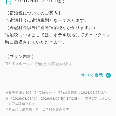
in 14:00~ 26:00 / out 11:00まで
【宿泊税についてのご案内】
ご宿泊料金は宿泊税別となっております。
（表記料金以外に別途宿泊税がかかります。）
宿泊税につきましては、ホテル現地にてチェックイン
時に徴収させていただきます。
【プラン内容】
"ReFaルーム"で極上の美容体験を
女性や男性に人気のReFaの美容アイテムを体験でき
すべて表示
るプランです。
日々のストレスから解放され、美しく変化する自分に
出会える「こころが弾む時間」をReFaのアイテムと
※販売期間：2024/04/26(金)~ ・ 宿泊対象期間：2024/05/08(水)~
※ 「
2026/08/08(土)
- 2026/08/09(日)
1泊2日
」 「
客室1室 大人1人
共にお楽しみください♪
」の合計額を表示
※料金には消費税・サービス料を含みます
■ご体験いただけるReFa商品■