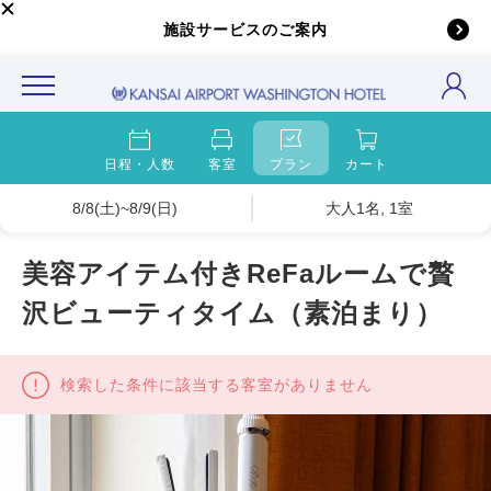
施設サービスのご案内
日程・人数
客室
プラン
カート
8/8(土)~8/9(日)
大人1名, 1室
美容アイテム付きReFaルームで贅
沢ビューティタイム（素泊まり）
検索した条件に該当する客室がありません