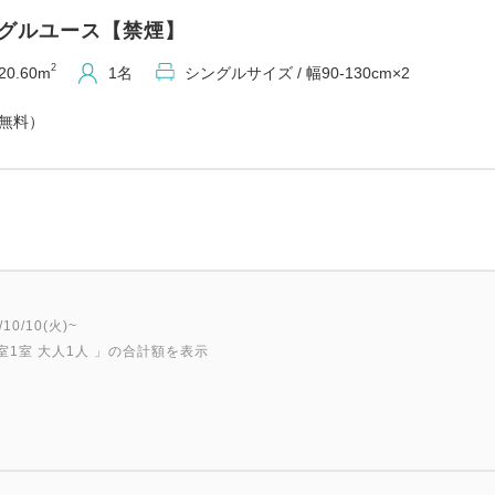
ングルユース【禁煙】
【アクセス】
・電車ご利用の場合
2
20.60m
1名
シングルサイズ / 幅90-130cm×2
【ＪＲ線・南海空港線】関西空
（無料）
【南海本線空港急行】なんば駅
※各線「りんくうタウン駅」よ
・お車ご利用の場合
阪神高速湾岸線泉佐野南ICよ
関空道泉佐野ICより約5分
【駐車場のご案内】
0/10(火)~
屋外自走式駐車場（平面式） 
室1室 大人1人
」の合計額を表示
先着順、ご到着されたお客様
※事前予約は受け付けており
【無料シャトルバスのご案内