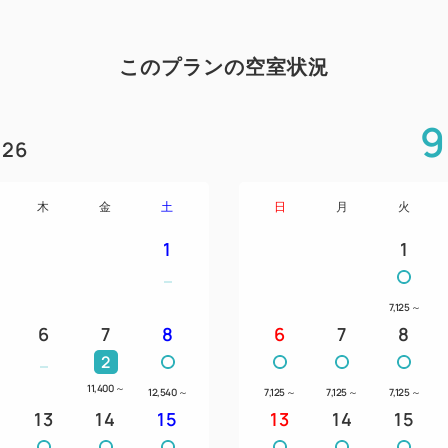
関西空港⇔ホテル間 無料シ
・ホテル⇒関西空港：5:15、6:00
11:00、18:00、19:00、20:0
このプランの空室状況
・関西空港⇒ホテル：18:35、19:
23:35。
9
26
※ご宿泊のお客様のみのご利
※交通事情等により遅れる場
木
金
土
日
月
火
1
1
7,125
～
6
7
8
6
7
8
2
11,400
～
12,540
～
7,125
～
7,125
～
7,125
～
13
14
15
13
14
15