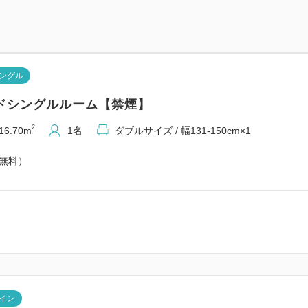
fujita-kanko.co.jp
※同条件同プランでの場合に
【宿泊税についてのご案内】
ングル
ご宿泊料金は宿泊税別となっ
（表記料金以外に別途宿泊税
ドシングルルーム【禁煙】
宿泊税につきましては、ホテ
2
16.70m
1名
ダブルサイズ / 幅131-150cm×1
ただきます。
（無料）
【プラン内容】
大阪の玄関口『関西国際空港』
空港からのアクセスは抜群！
ビジネス・観光にご利用頂け
【添い寝のお子様について】
小学生のお子様迄無料にて承り
イン