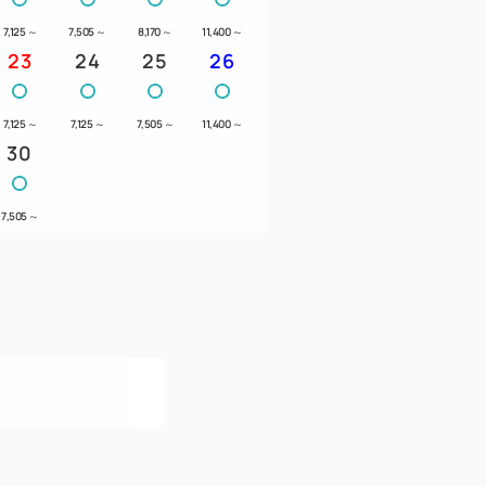
7,125
～
7,505
～
8,170
～
11,400
～
23
24
25
26
7,125
～
7,125
～
7,505
～
11,400
～
30
7,505
～