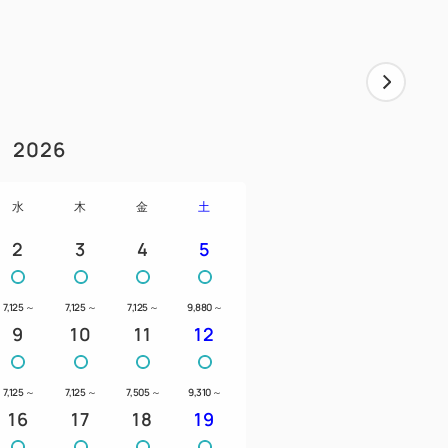
ャトルバスを運行しております。
、6:45、7:30、8:15、9:00、10:00、
0、21:00。
35、20:35、21:35、22:35、23:05、
2026
用となります。
合があります。
水
木
金
土
2
3
4
5
7,125
～
7,125
～
7,125
～
9,880
～
9
10
11
12
7,125
～
7,125
～
7,505
～
9,310
～
16
17
18
19