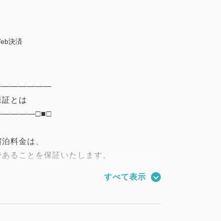
eb決済
―――――――
保証とは
――――□■□
宿泊料金は、
であることを保証いたします。
すべて表示
ERS限定【会員登録のお客様限定】
よりご登録いただけます。