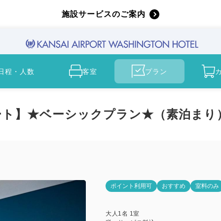
施設サービスのご案内
日程・人数
客室
プラン
ート】★ベーシックプラン★（素泊まり
ポイント利用可
おすすめ
室料のみ
大人
1
名
1
室