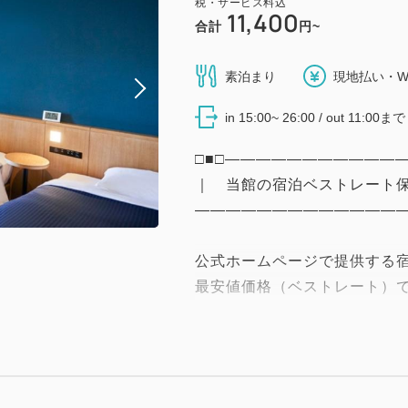
税・サービス料込
11,400
合計
円~
素泊まり
現地払い・W
in 15:00~ 26:00 / out 11:00まで
□■□―――――――――――
｜ 当館の宿泊ベストレート
――――――――――――――
公式ホームページで提供する
最安値価格（ベストレート）
●対象となる条件
・THE FUJITA MEMB
ご新規の会員登録は下記URL