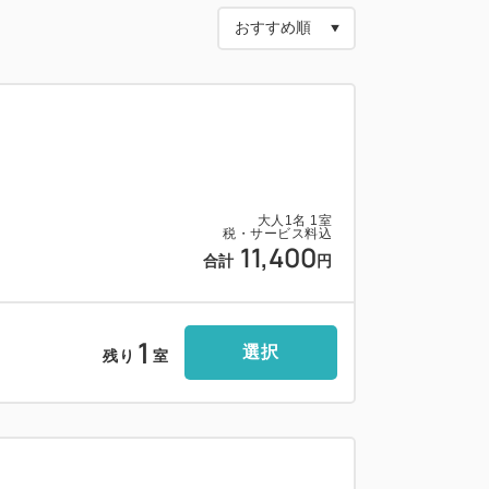
限ります。
ております。
がかかります。）
ル現地にてチェックイン時に徴収させてい
大人
1
名
1
室
税・サービス料込
11,400
合計
円
より1駅5分。
1
！
選択
残り
室
るベーシックなプランです。
ます。（ベッド1台につき1名）