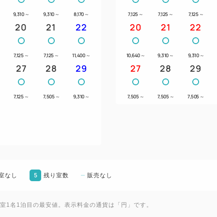
9,310
～
9,310
～
8,170
～
7,125
～
7,125
～
7,125
～
20
21
22
20
21
22
7,125
～
7,125
～
11,400
～
10,640
～
9,310
～
9,310
～
27
28
29
27
28
29
7,125
～
7,505
～
9,310
～
7,505
～
7,505
～
7,505
～
5
室なし
残り室数
販売なし
1室1名1泊目の最安値。表示料金の通貨は「円」です。