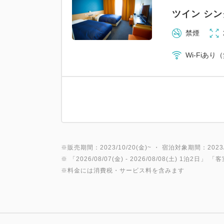
ツイン シ
禁煙
Wi-Fiあり
※販売期間：2023/10/20(金)~ ・ 宿泊対象期間：2023/1
※ 「
2026/08/07(金)
- 2026/08/08(土)
1泊2日
」 「
客
※料金には消費税・サービス料を含みます