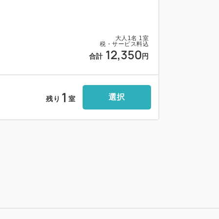
大人
1
名
1
室
港駅より約5分
税・サービス料込
12,350
合計
円
より約40分
り徒歩3分
1
選択
り約3分
残り
室
96台
より順にご案内させて頂いております。
ません。
】