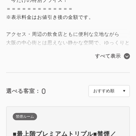
今だけの特別プライス！
＝＝＝＝＝＝＝＝＝＝＝＝＝
※表示料金はお値引き後の金額です。
アクセス・周辺の飲食店ともに便利な立地ながら
大阪の中心街とは思えない静かな空間で、ゆっくりと
お休みいただけます。
すべて表示
■ホテルグレイスリーなんばの「えぇところ」
・【全室独立バスルーム】広々浴槽でゆったりバスタ
イム
0
選べる客室：
・【最大21時間ステイ】チェックイン14時／チェッ
クアウト11時
・【充実アメニティ】基礎化粧品から癒しの入浴剤ま
禁煙ルーム
で幅広く取り揃えております！
・JR、大阪メトロほか5つの駅から好アクセス＋空港
■最上階プレミアムトリプル■禁煙／