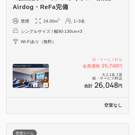
直結バスも
Airdog・ReFa完備
・道頓堀グリコサインなど、大阪の名所もすぐそこ！
2
禁煙
24.00m
1~3名
シングルサイズ / 幅90-130cm×3
■アクセス
Wi-Fiあり（無料）
【電車】JR難波駅、大阪メトロなんば駅、南海電鉄
なんば駅
阪神電鉄・近鉄大阪なんば駅と、5つの駅から徒歩で
税・サービス料込
25,748
会員価格
円
便利な立地！
大人
1
名
1
室
【飛行機】関西空港行 南海電鉄の特急ラピート・空
税・サービス料込
26,048
港急行ほか、直行バス乗り場もすぐ
合計
円
【提携駐車場】タイムズ24：8台／高さ制限2M／ご
宿泊者様24時間1,800円（予約不可）
空室なし
～徒歩で行ける「なんばの名所」～
禁煙ルーム