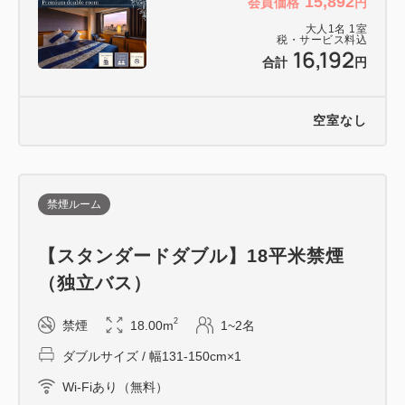
15,892
会員価格
円
大人
1
名
1
室
税・サービス料込
16,192
合計
円
空室なし
禁煙ルーム
【スタンダードダブル】18平米禁煙
（独立バス）
2
禁煙
18.00m
1~2名
ダブルサイズ / 幅131-150cm×1
Wi-Fiあり（無料）