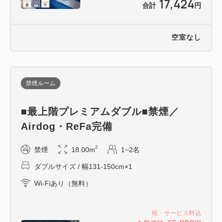
17,424
合計
円
空室なし
禁煙ルーム
■最上階プレミアムダブル■禁煙／
Airdog・ReFa完備
2
禁煙
18.00m
1~2名
ダブルサイズ / 幅131-150cm×1
Wi-Fiあり（無料）
税・サービス料込