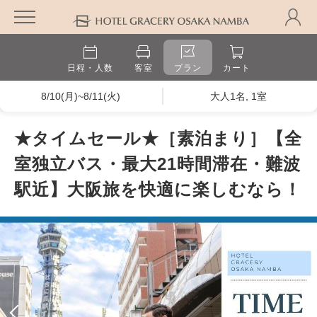
日程・人数
客室
プラン
カート
8/10(月)~8/11(火)
大人1名, 1室
★タイムセール★［素泊まり］【全
室独立バス・最大21時間滞在・難波
駅近】大阪旅を快適に楽しむなら！