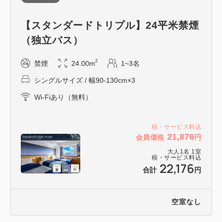
●グリコサイン（約11分）
看板と並んで写真を撮るのは、大阪旅の定番！
【スタンダードトリプル】24平米禁煙
●なんばグランド花月（約10分）
（独立バス）
関西が誇る笑いの聖地。「吉本新喜劇」は必見です！
●551HORAI本店（約7分）
2
禁煙
24.00m
1~3名
大阪名物「豚まん」は、一度食べたらやみつき♪
シングルサイズ / 幅90-130cm×3
●りくろーおじさんの店 なんば本店（約7分）
焼きたてチーズケーキを食べられるのはここだけ
Wi-Fiあり（無料）
なんばHatch、大阪松竹座、Zeep Namba徒歩圏内！
税・サービス料込
21,876
会員価格
円
大人
1
名
1
室
税・サービス料込
22,176
■朝食のご案内
合計
円
大阪グルメを味わう「えぇもんビュッフェ」
［会場］2階レストラン アリーズ
空室なし
［営業時間］7:00～10:00（L.O.9:30）