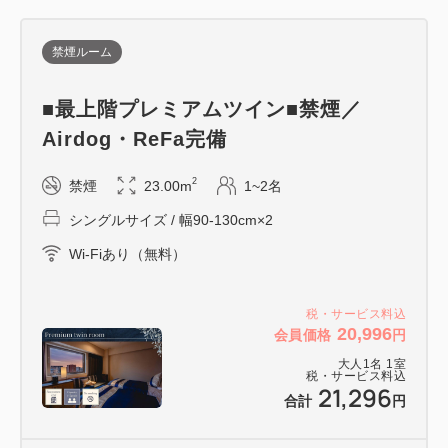
［料金（税込）］大人 2,200円、幼児（0歳～5歳）
無料
禁煙ルーム
ご利用の際は、フロントまでお申し付けください。
■最上階プレミアムツイン■禁煙／
━━ご案内━━
Airdog・ReFa完備
・お子様（未就学）の添い寝は1ベッドにつき1名様
まで無料
2
禁煙
23.00m
1~2名
※お食事、寝具及びアメニティは付いておりません
シングルサイズ / 幅90-130cm×2
【大阪府宿泊税】
Wi-Fiあり（無料）
1名1泊につき下記金額を、チェックインの際に別途
頂戴いたします。
税・サービス料込
20,996
会員価格
円
・宿泊料金が5,000円未満 ：無課税
・宿泊料金が5,000円以上15,000円 未満：200円
大人
1
名
1
室
税・サービス料込
21,296
・宿泊料金が15,000円以上20,000円 未満：400円
合計
円
・宿泊料金が20,000円以上 ：500円