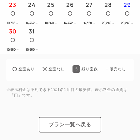
23
24
25
26
27
28
29
10,736
～
14,432
～
10,560
～
14,432
～
16,368
～
20,240
～
20,240
～
30
31
10,560
～
10,560
～
5
空室あり
空室なし
残り室数
販売なし
※表示料金は予約できる1室1名1泊目の最安値。表示料金の通貨は
「円」です。
プラン一覧へ戻る