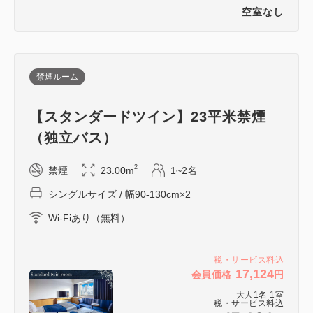
※消費税別金額が対象となります。
空室なし
禁煙ルーム
【スタンダードツイン】23平米禁煙
（独立バス）
2
禁煙
23.00m
1~2名
シングルサイズ / 幅90-130cm×2
Wi-Fiあり（無料）
税・サービス料込
17,124
会員価格
円
大人
1
名
1
室
税・サービス料込