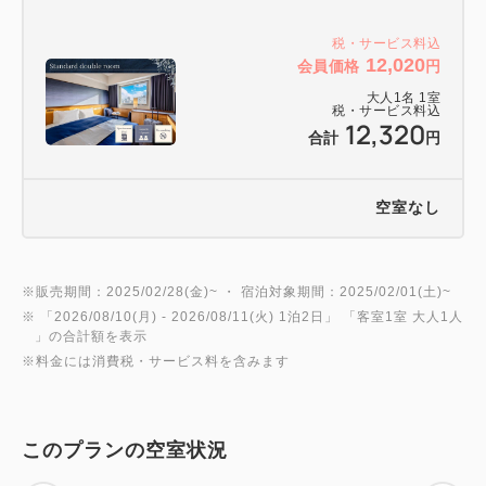
税・サービス料込
12,020
会員価格
円
大人
1
名
1
室
税・サービス料込
12,320
合計
円
空室なし
※販売期間：2025/02/28(金)~ ・ 宿泊対象期間：2025/02/01(土)~
※ 「
2026/08/10(月)
- 2026/08/11(火)
1泊2日
」 「
客室1室 大人1人
」の合計額を表示
※料金には消費税・サービス料を含みます
このプランの空室状況