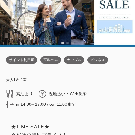
ポイント利用可
室料のみ
カップル
ビジネス
大人
1
名
1
室
素泊まり
現地払い・Web決済
in 14:00~ 27:00 / out 11:00まで
＝＝＝＝＝＝＝＝＝＝＝＝＝
★TIME SALE★