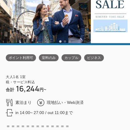
ポイント利用可
室料のみ
カップル
ビジネス
大人
1
名
1
室
税・サービス料込
16,244
合計
円~
素泊まり
現地払い・Web決済
in 14:00~ 27:00 / out 11:00まで
＝＝＝＝＝＝＝＝＝＝＝＝＝