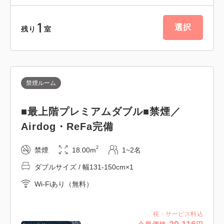
［営業時間］7:00～10:00（L.O.9:30）
［料金（税込）］大人 2,200円、幼児（0歳～5歳）
1
選択
残り
室
無料
ご利用の際は、フロントまでお申し付けください。
━━ご案内━━
禁煙ルーム
・お子様（未就学）の添い寝は1ベッドにつき1名様
まで無料
■最上階プレミアムダブル■禁煙／
※お食事、寝具及びアメニティは付いておりません
Airdog・ReFa完備
【大阪府宿泊税】
2
禁煙
18.00m
1~2名
1名1泊につき下記金額を、チェックインの際に別途
ダブルサイズ / 幅131-150cm×1
頂戴いたします。
Wi-Fiあり（無料）
・宿泊料金が5,000円未満 ：無課税
・宿泊料金が5,000円以上15,000円 未満：200円
税・サービス料込
・宿泊料金が15,000円以上20,000円 未満：400円
20,116