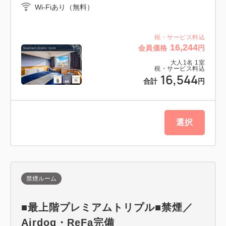
Wi-Fiあり（無料）
税・サービス料込
16,244
会員価格
円
大人
1
名
1
室
税・サービス料込
16,544
合計
円
選択
禁煙ルーム
■最上階プレミアムトリプル■禁煙／
Airdog・ReFa完備