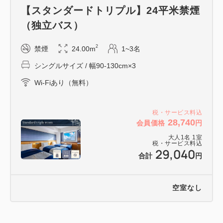
【スタンダードトリプル】24平米禁煙
（独立バス）
2
禁煙
24.00m
1~3名
シングルサイズ / 幅90-130cm×3
Wi-Fiあり（無料）
税・サービス料込
28,740
会員価格
円
大人
1
名
1
室
税・サービス料込
29,040
合計
円
空室なし