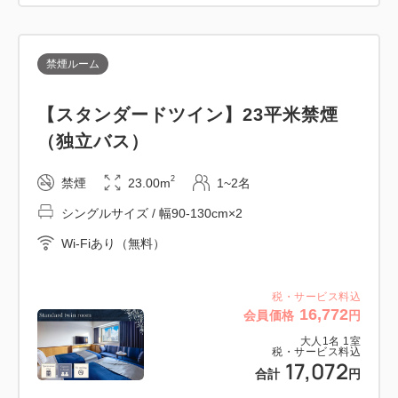
～徒歩で行ける「なんばの名所」～
●グリコサイン（約11分）
看板と並んで写真を撮るのは、大阪旅の定番！
禁煙ルーム
●なんばグランド花月（約10分）
関西が誇る笑いの聖地。「吉本新喜劇」は必見です！
【スタンダードツイン】23平米禁煙
●551HORAI本店（約7分）
（独立バス）
大阪名物「豚まん」は、一度食べたらやみつき♪
2
禁煙
23.00m
1~2名
●りくろーおじさんの店 なんば本店（約7分）
焼きたてチーズケーキを食べられるのはここだけ
シングルサイズ / 幅90-130cm×2
Wi-Fiあり（無料）
なんばHatch、大阪松竹座、Zeep Namba徒歩圏内！
税・サービス料込
16,772
会員価格
円
■朝食のご案内
大人
1
名
1
室
税・サービス料込
大阪グルメを味わう「えぇもんビュッフェ」
17,072
合計
円
［会場］2階レストラン アリーズ