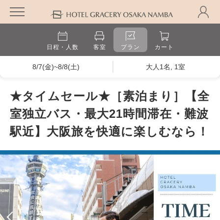
日程・人数
客室
プラン
カート
8/7(金)~8/8(土)
大人1名, 1室
★タイムセール★［素泊まり］【全
室独立バス・最大21時間滞在・難波
駅近】大阪旅を快適に楽しむなら！