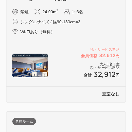
2
禁煙
24.00m
1~3名
シングルサイズ / 幅90-130cm×3
Wi-Fiあり（無料）
税・サービス料込
32,612
会員価格
円
大人
1
名
1
室
税・サービス料込
32,912
合計
円
空室なし
禁煙ルーム