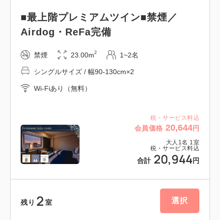
・JR、大阪メトロほか5つの駅から好アクセス＋空港
■最上階プレミアムツイン■禁煙／
直結バスも
Airdog・ReFa完備
・道頓堀グリコサインなど、大阪の名所もすぐそこ！
2
禁煙
23.00m
1~2名
シングルサイズ / 幅90-130cm×2
■アクセス
Wi-Fiあり（無料）
【電車】JR難波駅、大阪メトロなんば駅、南海電鉄
なんば駅
阪神電鉄・近鉄大阪なんば駅と、5つの駅から徒歩で
税・サービス料込
20,644
会員価格
円
便利な立地！
大人
1
名
1
室
【飛行機】関西空港行 南海電鉄の特急ラピート・空
税・サービス料込
20,944
港急行ほか、直行バス乗り場もすぐ
合計
円
【提携駐車場】タイムズ24：8台／高さ制限2M／ご
宿泊者様24時間1,800円（予約不可）
2
選択
残り
室