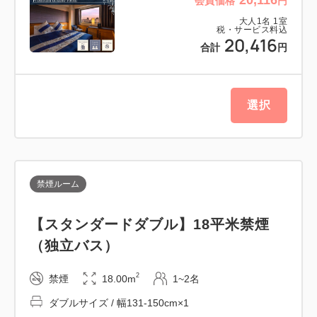
会員価格
円
・宿泊料金が20,000円以上 ：500円
大人
1
名
1
室
※消費税別金額が対象となります。
税・サービス料込
20,416
合計
円
選択
禁煙ルーム
【スタンダードダブル】18平米禁煙
（独立バス）
2
禁煙
18.00m
1~2名
ダブルサイズ / 幅131-150cm×1