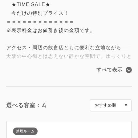
★TIME SALE★
今だけの特別プライス！
＝＝＝＝＝＝＝＝＝＝＝＝＝
※表示料金はお値引き後の金額です。
アクセス・周辺の飲食店ともに便利な立地ながら
大阪の中心街とは思えない静かな空間で、ゆっくりと
お休みいただけます。
すべて表示
■ホテルグレイスリーなんばの「えぇところ」
・【全室独立バスルーム】広々浴槽でゆったりバスタ
イム
4
選べる客室：
・【最大21時間ステイ】チェックイン14時／チェッ
クアウト11時
・【充実アメニティ】基礎化粧品から癒しの入浴剤ま
禁煙ルーム
で幅広く取り揃えております！