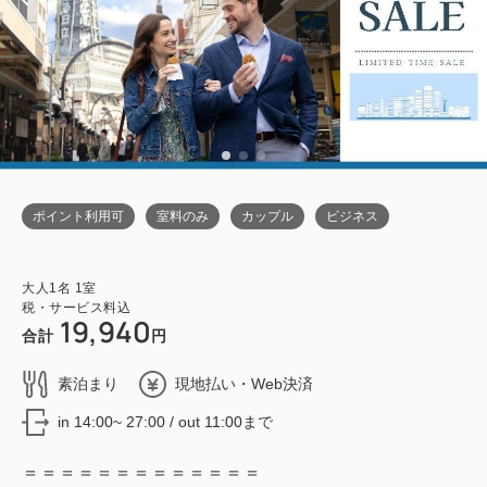
ポイント利用可
室料のみ
カップル
ビジネス
大人
1
名
1
室
税・サービス料込
19,940
合計
円
素泊まり
現地払い・Web決済
in 14:00~ 27:00 / out 11:00まで
＝＝＝＝＝＝＝＝＝＝＝＝＝