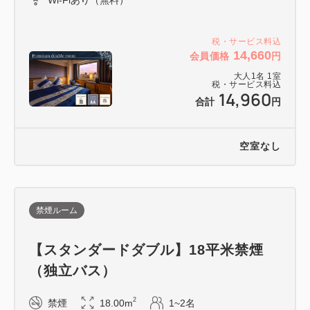
税・サービス料込
14,660
会員価格
円
大人
1
名
1
室
税・サービス料込
14,960
合計
円
空室なし
禁煙ルーム
【スタンダードダブル】18平米禁煙
（独立バス）
2
禁煙
18.00m
1~2名