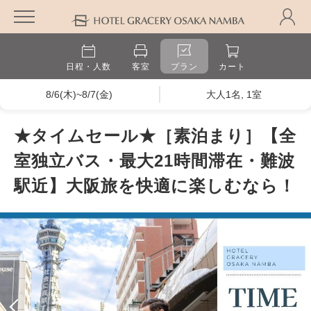
日程・人数
客室
プラン
カート
8/6(木)~8/7(金)
大人1名, 1室
★タイムセール★［素泊まり］【全
室独立バス・最大21時間滞在・難波
駅近】大阪旅を快適に楽しむなら！