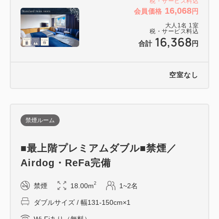
税・サービス料込
16,068
会員価格
円
大人
1
名
1
室
税・サービス料込
16,368
合計
円
空室なし
禁煙ルーム
■最上階プレミアムダブル■禁煙／
Airdog・ReFa完備
2
禁煙
18.00m
1~2名
ダブルサイズ / 幅131-150cm×1
Wi-Fiあり（無料）