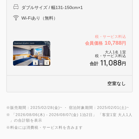
ダブルサイズ / 幅131-150cm×1
Wi-Fiあり（無料）
税・サービス料込
10,788
会員価格
円
大人
1
名
1
室
税・サービス料込
11,088
合計
円
空室なし
※販売期間：2025/02/28(金)~ ・ 宿泊対象期間：2025/02/01(土)~
※ 「
2026/08/06(木)
- 2026/08/07(金)
1泊2日
」 「
客室1室 大人1人
」の合計額を表示
※料金には消費税・サービス料を含みます