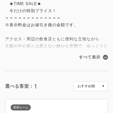
★TIME SALE★
今だけの特別プライス！
＝＝＝＝＝＝＝＝＝＝＝＝＝
※表示料金はお値引き後の金額です。
アクセス・周辺の飲食店ともに便利な立地ながら
大阪の中心街とは思えない静かな空間で、ゆっくりと
お休みいただけます。
すべて表示
■ホテルグレイスリーなんばの「えぇところ」
・【全室独立バスルーム】広々浴槽でゆったりバスタ
イム
1
選べる客室：
・【最大21時間ステイ】チェックイン14時／チェッ
クアウト11時
・【充実アメニティ】基礎化粧品から癒しの入浴剤ま
禁煙ルーム
で幅広く取り揃えております！