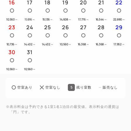
16
17
18
19
20
21
22
10,560
～
11,616
～
15,136
～
14,608
～
17,776
～
16,544
～
22,880
～
23
24
25
26
27
28
29
10,736
～
14,432
～
14,432
～
10,560
～
16,368
～
16,368
～
17,952
～
30
31
10,560
～
10,560
～
5
空室あり
空室なし
残り室数
販売なし
※表示料金は予約できる1室1名1泊目の最安値。表示料金の通貨は
「円」です。