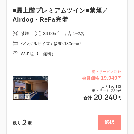
・JR、大阪メトロほか5つの駅から好アクセス＋空港
■最上階プレミアムツイン■禁煙／
直結バスも
Airdog・ReFa完備
・道頓堀グリコサインなど、大阪の名所もすぐそこ！
2
禁煙
23.00m
1~2名
シングルサイズ / 幅90-130cm×2
■アクセス
Wi-Fiあり（無料）
【電車】JR難波駅、大阪メトロなんば駅、南海電鉄
なんば駅
阪神電鉄・近鉄大阪なんば駅と、5つの駅から徒歩で
税・サービス料込
19,940
会員価格
円
便利な立地！
大人
1
名
1
室
【飛行機】関西空港行 南海電鉄の特急ラピート・空
税・サービス料込
20,240
港急行ほか、直行バス乗り場もすぐ
合計
円
【提携駐車場】タイムズ24：8台／高さ制限2M／ご
宿泊者様24時間1,800円（予約不可）
2
選択
残り
室