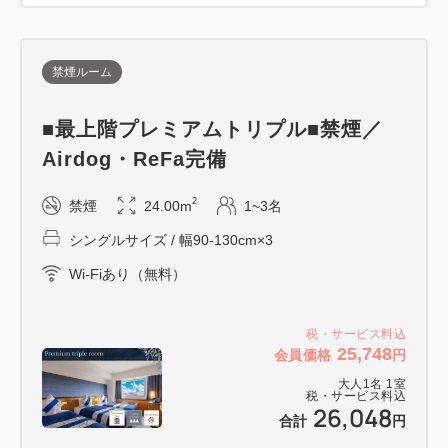
～徒歩で行ける「なんばの名所」～
●グリコサイン（約11分）
看板と並んで写真を撮るのは、大阪旅の定番！
禁煙ルーム
●なんばグランド花月（約10分）
関西が誇る笑いの聖地。「吉本新喜劇」は必見です！
■最上階プレミアムトリプル■禁煙／
●551HORAI本店（約7分）
Airdog・ReFa完備
大阪名物「豚まん」は、一度食べたらやみつき♪
2
禁煙
24.00m
1~3名
●りくろーおじさんの店 なんば本店（約7分）
焼きたてチーズケーキを食べられるのはここだけ
シングルサイズ / 幅90-130cm×3
Wi-Fiあり（無料）
なんばHatch、大阪松竹座、Zeep Namba徒歩圏内！
税・サービス料込
25,748
会員価格
円
■朝食のご案内
大人
1
名
1
室
税・サービス料込
大阪グルメを味わう「えぇもんビュッフェ」
26,048
合計
円
［会場］2階レストラン アリーズ