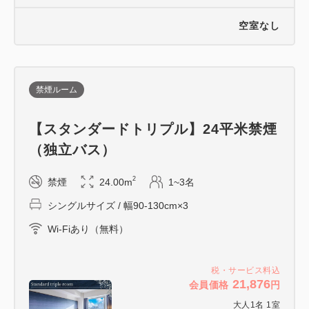
［営業時間］7:00～10:00（L.O.9:30）
空室なし
［料金（税込）］大人 2,200円、幼児（0歳～5歳）
無料
ご利用の際は、フロントまでお申し付けください。
禁煙ルーム
━━ご案内━━
・お子様（未就学）の添い寝は1ベッドにつき1名様
【スタンダードトリプル】24平米禁煙
まで無料
（独立バス）
※お食事、寝具及びアメニティは付いておりません
2
禁煙
24.00m
1~3名
【大阪府宿泊税】
シングルサイズ / 幅90-130cm×3
1名1泊につき下記金額を、チェックインの際に別途
Wi-Fiあり（無料）
頂戴いたします。
・宿泊料金が5,000円未満 ：無課税
税・サービス料込
・宿泊料金が5,000円以上15,000円 未満：200円
21,876
会員価格
円
・宿泊料金が15,000円以上20,000円 未満：400円
大人
1
名
1
室