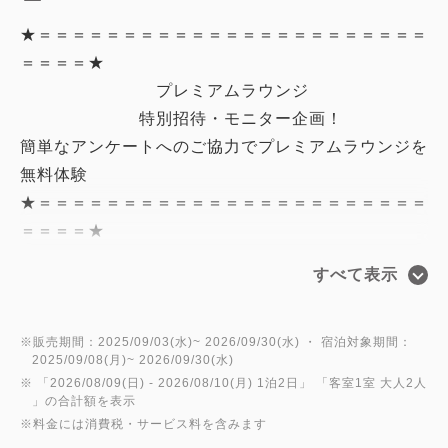
★＝＝＝＝＝＝＝＝＝＝＝＝＝＝＝＝＝＝＝＝＝＝＝
＝＝＝＝★
プレミアムラウンジ
特別招待・モニター企画！
簡単なアンケートへのご協力でプレミアムラウンジを
無料体験
★＝＝＝＝＝＝＝＝＝＝＝＝＝＝＝＝＝＝＝＝＝＝＝
＝＝＝＝★
すべて表示
■プレミアムラウンジ【茶論-さろん- 憩】■
「盆栽」を眺めながら、お酒を片手に自分を解きほぐ
すひととき。
※販売期間：2025/09/03(水)~ 2026/09/30(水) ・ 宿泊対象期間：
2025/09/08(月)~ 2026/09/30(水)
通常は上位客室のお客様のみが許される「隠れ家」
※ 「
2026/08/09(日)
- 2026/08/10(月)
1泊2日
」 「
客室1室 大人2人
を、
」の合計額を表示
※料金には消費税・サービス料を含みます
今だけ特別にご体験いただけます。