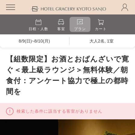
日程・人数
客室
プラン
カート
8/9(日)~8/10(月)
大人2名, 1室
【組数限定】お酒とおばんざいで寛
ぐ＜最上級ラウンジ＞無料体験／朝
食付：アンケート協力で極上の都時
間を
検索した条件に該当する客室がありません