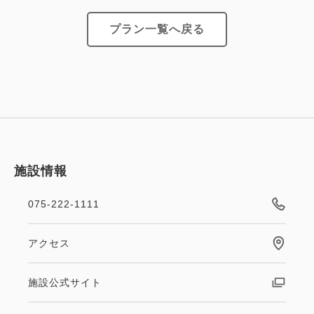
プラン一覧へ戻る
━━ご朝食━━
京都産の食材を中心に、素材そのものの美味しさを味
わう【京のおばんざい】をはじめ
口にするたび心もからだも喜ぶ、和洋彩り豊かな【朝
食ビュッフェ】
【会場】南館1階 レストラン Bonsalute（ボンサ
ルーテ）
施設情報
【営業時間】6:30～10:00（最終入店9:45）
※メニューは一例となります。
075-222-1111
仕入れ状況により変更となる場合がございます。予め
ご了承ください。
アクセス
施設公式サイト
━━ご案内━━