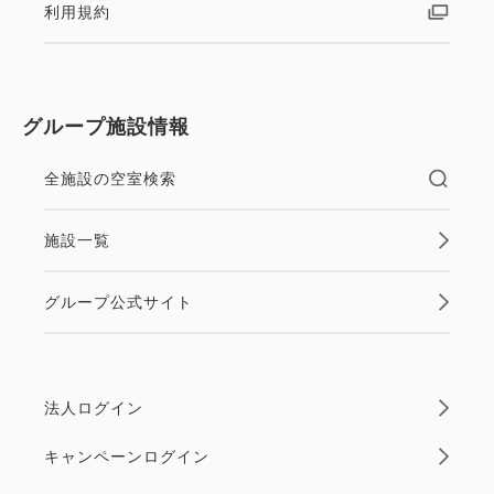
・チェックイン14時～／チェックアウト11時
利用規約
・お子様（0～11歳）の添い寝は1ベッドにつき1名様
まで無料です。
※お食事、寝具及びアメニティは付いておりません
グループ施設情報
・当館には駐車場はございません。
お手数ですがお近くの有料駐車場をご利用ください。
全施設の空室検索
・表示料金は宿泊税別になっております。現地にて宿
施設一覧
グループ公式サイト
法人ログイン
キャンペーンログイン