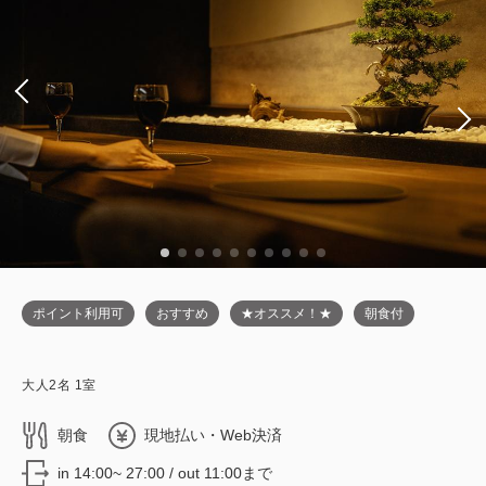
ポイント利用可
おすすめ
★オススメ！★
朝食付
大人
2
名
1
室
朝食
現地払い・Web決済
in 14:00~ 27:00 / out 11:00まで