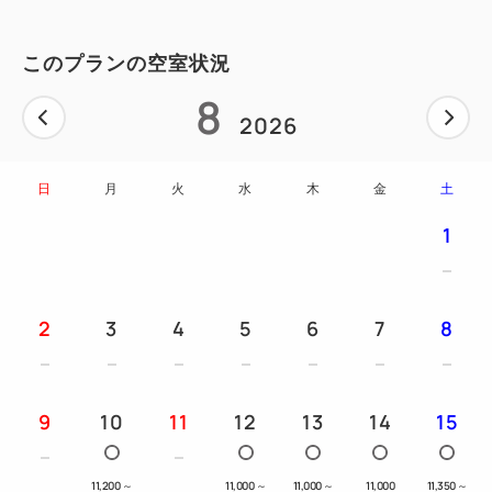
午後は季節のスイーツで心華やぐティータイムを。
このプランの空室状況
夜は京都らしいおばんざいとお酒で、ゆったりと更け
8
ゆく夜を。
2026
目の前に広がる伝統美と、セルフサービスで自由に楽
しめる美食が、
日
月
火
水
木
金
土
日常を忘れさせる“極上の都時間”を演出します。
1
こちらのプランでは「アンケートへのご協力」を条件
に
特別に＜スタンダードルームにご宿泊のお客様＞も
2
3
4
5
6
7
8
無料でプレミアムラウンジをご利用いただけます！
※組数限定・期間限定のモニター企画でございます
9
10
11
12
13
14
15
※アンケートへのご協力を条件としたプランでござい
ます
11,200
～
11,000
～
11,000
～
11,000
11,350
～