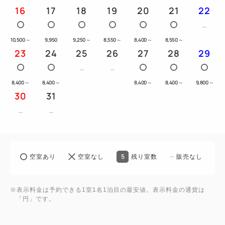
16
17
18
19
20
21
22
＼ お客様からの高評価POINT！ ／
10,500
～
9,950
9,250
～
8,550
～
8,400
～
8,550
～
■全室【独立型バス＆トイレ】！広々とした浴槽でゆ
23
24
25
26
27
28
29
ったり
■【寺町商店街内】に位置し、雨に濡れずに観光でき
8,400
～
8,400
～
8,400
～
8,400
～
9,800
～
ます♪
30
31
■地下鉄「京都市役所前駅」徒歩4分・京阪「三条
駅」徒歩8分・市バス駅も充実！
■昼は賑わう繁華街ながらも、夜は静寂が包む過ごし
やすい立地
5
空室あり
空室なし
残り室数
販売なし
■京都らしさを感じる「和モダン風」の設え
■寝具は英国王室御用達の「スランバーランド社製」
■チェックイン14時、チェックアウト11時のゆったり
※表示料金は予約できる1室1名1泊目の最安値。表示料金の通貨は
「円」です。
滞在