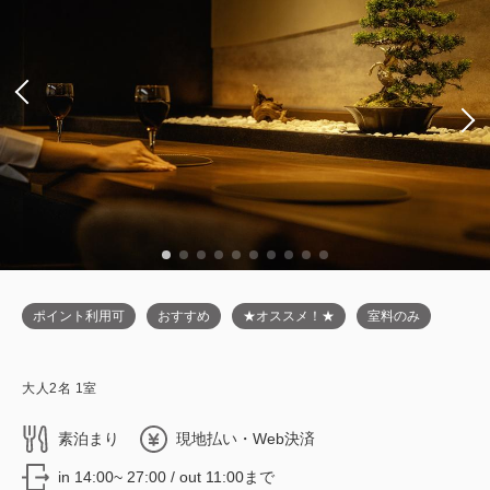
ポイント利用可
おすすめ
★オススメ！★
室料のみ
大人
2
名
1
室
素泊まり
現地払い・Web決済
in 14:00~ 27:00 / out 11:00まで