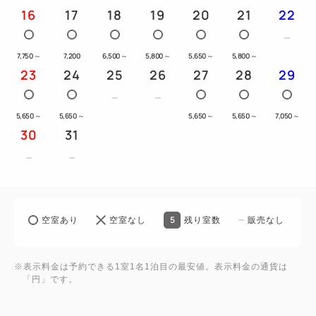
16
17
18
19
20
21
22
7,750
～
7,200
6,500
～
5,800
～
5,650
～
5,800
～
＼ お客様からの高評価POINT！ ／
23
24
25
26
27
28
29
■全室【独立型バス＆トイレ】！広々とした浴槽でゆ
ったり
5,650
～
5,650
～
5,650
～
5,650
～
7,050
～
■【寺町商店街内】に位置し、雨に濡れずに観光でき
30
31
ます♪
■地下鉄「京都市役所前駅」徒歩4分・京阪「三条
駅」徒歩8分・市バス駅も充実！
■昼は賑わう繁華街ながらも、夜は静寂が包む過ごし
5
空室あり
空室なし
残り室数
販売なし
やすい立地
■京都らしさを感じる「和モダン風」の設え
■寝具は英国王室御用達の「スランバーランド社製」
※表示料金は予約できる1室1名1泊目の最安値。表示料金の通貨は
「円」です。
■チェックイン14時、チェックアウト11時のゆったり
滞在