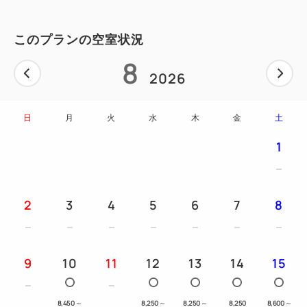
午後は季節のスイーツで心華やぐティータイムを。
このプランの空室状況
夜は京都らしいおばんざいとお酒で、ゆったりと更け
8
ゆく夜を。
2026
目の前に広がる伝統美と、セルフサービスで自由に楽
しめる美食が、
日
月
火
水
木
金
土
日常を忘れさせる“極上の都時間”を演出します。
1
こちらのプランでは「アンケートへのご協力」を条件
に
特別に＜スタンダードルームにご宿泊のお客様＞も
2
3
4
5
6
7
8
無料でプレミアムラウンジをご利用いただけます！
※組数限定・期間限定のモニター企画でございます
9
10
11
12
13
14
15
※アンケートへのご協力を条件としたプランでござい
ます
8,450
～
8,250
～
8,250
～
8,250
8,600
～