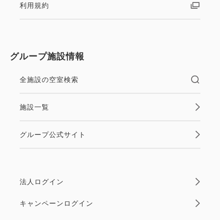
・チェックイン14時～／チェックアウト11時
利用規約
・お子様（0～11歳）の添い寝は1ベッドにつき1名様
まで無料です。
※お食事、寝具及びアメニティは付いておりません
グループ施設情報
・当館には駐車場はございません。
お手数ですがお近くの有料駐車場をご利用ください。
全施設の空室検索
・表示料金は宿泊税別になっております。現地にて宿
泊税を徴収させていただきます。
施設一覧
グループ公式サイト
法人ログイン
キャンペーンログイン