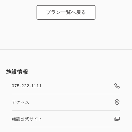
━━朝食のご案内━━
プラン一覧へ戻る
京都産の食材を中心に、素材そのものの美味しさを味
わう【京のおばんざい】をはじめ
口にするたび心もからだも喜ぶ、和洋彩り豊かな【朝
食ビュッフェ】
【会場】南館1階 レストラン Bonsalute（ボンサ
ルーテ）
【営業時間】6:30～10:00（最終入店9:45）
施設情報
【料金】大人2,750円／小学生1,375円／幼児（未就
学児）無料
075-222-1111
ご利用の際はフロントまでお申し付けください。朝食
券をお渡しします。
アクセス
施設公式サイト
━━ご案内━━