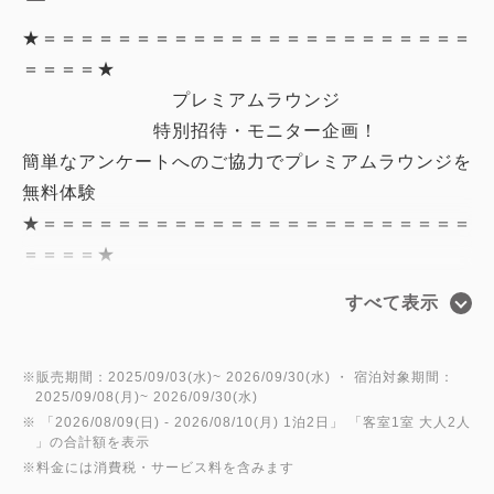
★＝＝＝＝＝＝＝＝＝＝＝＝＝＝＝＝＝＝＝＝＝＝＝
＝＝＝＝★
プレミアムラウンジ
特別招待・モニター企画！
簡単なアンケートへのご協力でプレミアムラウンジを
無料体験
★＝＝＝＝＝＝＝＝＝＝＝＝＝＝＝＝＝＝＝＝＝＝＝
＝＝＝＝★
すべて表示
■プレミアムラウンジ【茶論-さろん- 憩】■
「盆栽」を眺めながら、お酒を片手に自分を解きほぐ
すひととき。
※販売期間：2025/09/03(水)~ 2026/09/30(水) ・ 宿泊対象期間：
2025/09/08(月)~ 2026/09/30(水)
通常は上位客室のお客様のみが許される「隠れ家」
※ 「
2026/08/09(日)
- 2026/08/10(月)
1泊2日
」 「
客室1室 大人2人
を、
」の合計額を表示
※料金には消費税・サービス料を含みます
今だけ特別にご体験いただけます。