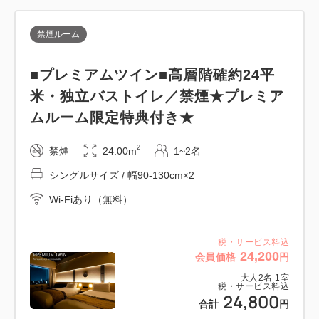
プレミアムルームにご宿泊のお客様が自由にご利用い
ただける特別な空間
禁煙ルーム
アルコールを含む各種フリードリンク等をご用意して
おります
■プレミアムツイン■高層階確約24平
京の風情に浸りながら、ゆったり寛ぐ上質なひととき
米・独立バストイレ／禁煙★プレミア
をお愉しみ下さいませ！
ムルーム限定特典付き★
2
禁煙
24.00m
1~2名
【プレミアムルーム限定特典】
シングルサイズ / 幅90-130cm×2
●北館2階プレミアムラウンジ【茶論-さろん- 憩】ご
利用可能
Wi-Fiあり（無料）
●高層階確約
●人気メーカーのシャワー設置（Refa or ミラブル
税・サービス料込
24,200
会員価格
円
zero）※ご指定不可
大人
2
名
1
室
●ダイソンドライヤー設置
税・サービス料込
24,800
●KEURIGコーヒーメーカー設置
合計
円