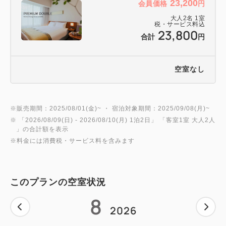
23,200
会員価格
円
大人
2
名
1
室
税・サービス料込
━━ご朝食━━
23,800
合計
円
京都産の食材を中心に、素材そのものの美味しさを味
わう【京のおばんざい】をはじめ
空室なし
口にするたび心もからだも喜ぶ、和洋彩り豊かな【朝
食ビュッフェ】
【会場】南館1階 レストラン Bonsalute（ボンサ
※販売期間：2025/08/01(金)~ ・ 宿泊対象期間：2025/09/08(月)~
ルーテ）
※ 「
2026/08/09(日)
- 2026/08/10(月)
1泊2日
」 「
客室1室 大人2人
【営業時間】6:30～10:00（最終入店9:45）
」の合計額を表示
※メニューは一例となります。
※料金には消費税・サービス料を含みます
仕入れ状況により変更となる場合がございます。予め
ご了承ください。
このプランの空室状況
8
2026
━━ご案内━━