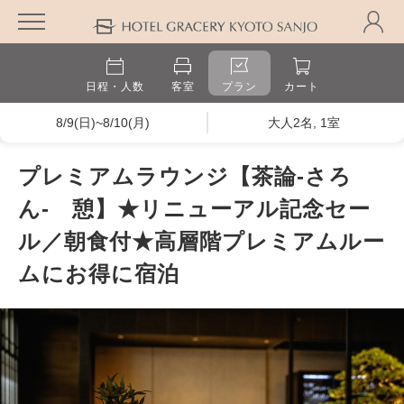
日程・人数
客室
プラン
カート
8/9(日)~8/10(月)
大人2名, 1室
プレミアムラウンジ【茶論-さろ
ん- 憩】★リニューアル記念セー
ル／朝食付★高層階プレミアムルー
ムにお得に宿泊