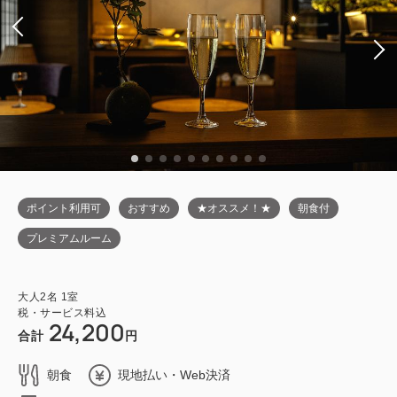
ポイント利用可
おすすめ
★オススメ！★
朝食付
プレミアムルーム
大人
2
名
1
室
税・サービス料込
24,200
合計
円
朝食
現地払い・Web決済