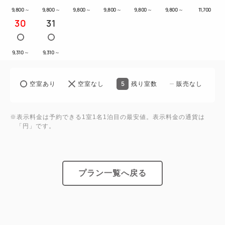
9,800
～
9,800
～
9,800
～
9,800
～
9,800
～
9,800
～
11,700
30
31
9,310
～
9,310
～
5
空室あり
空室なし
残り室数
販売なし
※表示料金は予約できる1室1名1泊目の最安値。表示料金の通貨は
「円」です。
プラン一覧へ戻る