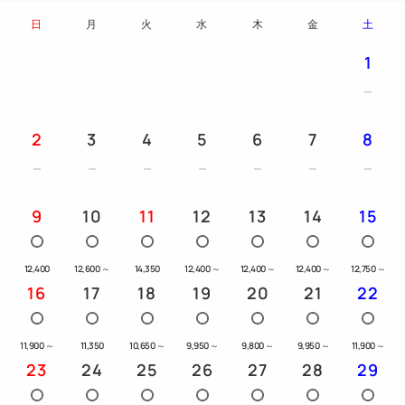
・チェックイン14時～／チェックアウト11時
・お子様（0～11歳）の添い寝は1ベッドにつき1名様
日
月
火
水
木
金
土
まで無料です。
1
※お子様（0～11歳）のお食事、寝具及びアメニテ
ィは付いておりません
・当館には駐車場はございません。
2
3
4
5
6
7
8
お手数ですがお近くの有料駐車場をご利用ください。
・表示料金は宿泊税別になっております。現地にて宿
泊税を徴収させていただきます。
9
10
11
12
13
14
15
12,400
12,600
～
14,350
12,400
～
12,400
～
12,400
～
12,750
～
16
17
18
19
20
21
22
11,900
～
11,350
10,650
～
9,950
～
9,800
～
9,950
～
11,900
～
23
24
25
26
27
28
29