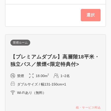
●バルミューダケトル設置
●雪肌精アメニティ4点セット
など
選択
～プレミアムシャワー～
広々とした洗い場付きの独立型バスルームで
禁煙ルーム
じっくりと疲れを癒す極上のバスタイム♪
プレミアムルームには「Refa」もしくは「ミラブル
【プレミアムダブル】高層階18平米・
zero」のシャワーヘッドを設置
独立バス／禁煙<限定特典付>
癒しのバスタイムをお楽しみください★
2
禁煙
18.00m
1~2名
～プレミアムルーム限定のアメニティ/備品～
ダブルサイズ / 幅131-150cm×1
入浴後は特典の雪肌精アメニティでしっかりスキンケ
Wi-Fiあり（無料）
ア
ダイソンドライヤーでヘアケアーも万全♪
税・サービス料込