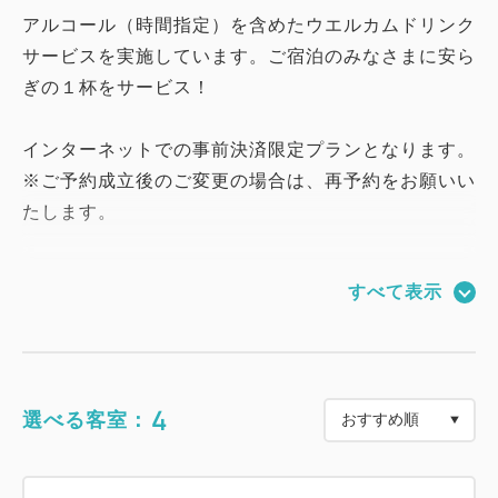
アルコール（時間指定）を含めたウエルカムドリンク
サービスを実施しています。ご宿泊のみなさまに安ら
ぎの１杯をサービス！
インターネットでの事前決済限定プランとなります。
※ご予約成立後のご変更の場合は、再予約をお願いい
たします。
■朝が楽しみになる、全50種以上の朝食ビュッフェ
すべて表示
大好評の当館名物「ローストビーフ丼」や、数量限定
の「こだわりクロワッサン」など、
和洋あわせて50種類以上のメニューをご用意。
4
選べる客室：
福井の食材をふんだんに使用した郷土料理を、
大きな窓から中庭を望む開放的な空間でお楽しみくだ
さい。