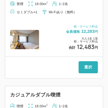
2
禁煙
18.00m
1~2名
可）
セミダブル×1
Wi-Fiあり（無料）
■大手駐車場（市役所内・徒歩1分）
高さ制限 2．3mまで（200台以上）
税・サービス料込
12,283
会員価格
円
営業時間：24時間営業
大人
1
名
1
室
税・サービス料込
12,483
※途中出庫の際はその都度料金が発生します。
合計
円
※割引後に出庫される場合は、再手続きが必要です。
※駐車場の営業時間にご注意ください。
選択
■お子様の添い寝について
・添い寝は大人1名につき小学生以下まで無料。
・寝具を利用されるお子様は大人と同料金となりま
す。
カジュアルダブル喫煙
・お食事付きプランでは、添い寝のお子様にお食事は
2
喫煙
18.00m
1~2名
付きません。