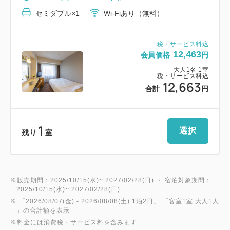
ご希望の方はフロントにて、お申し付けください。
セミダブル×1
Wi-Fiあり（無料）
※詳細は「宿ログ」「よくある質問」「宿からのお知
らせ」または公式HPをご確認ください。
税・サービス料込
12,463
会員価格
円
大人
1
名
1
室
税・サービス料込
12,663
合計
円
1
選択
残り
室
※販売期間：2025/10/15(水)~ 2027/02/28(日) ・ 宿泊対象期間：
2025/10/15(水)~ 2027/02/28(日)
※ 「
2026/08/07(金)
- 2026/08/08(土)
1泊2日
」 「
客室1室 大人1人
」の合計額を表示
※料金には消費税・サービス料を含みます