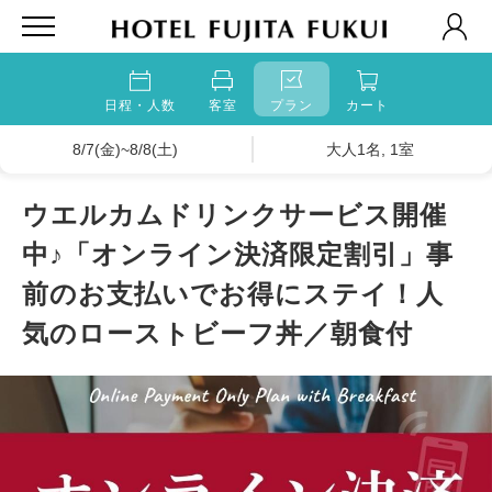
日程・人数
客室
プラン
カート
8/7(金)~8/8(土)
大人1名, 1室
ウエルカムドリンクサービス開催
中♪「オンライン決済限定割引」事
前のお支払いでお得にステイ！人
気のローストビーフ丼／朝食付