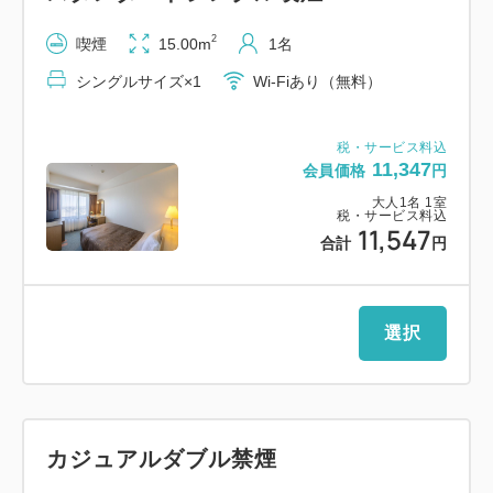
ど、全50種類以上の朝食ビュッフェ
2
喫煙
15.00m
1名
2：シャンプーバーなどのアメニティバイキング
シングルサイズ×1
Wi-Fiあり（無料）
3：福井駅徒歩8分・片町徒歩1分の好立地で観光にも
最適
4：366台収容の提携駐車場（有料）を完備
税・サービス料込
11,347
会員価格
円
5：快眠をサポートするサータ社製ベッドを採用
大人
1
名
1
室
税・サービス料込
11,547
■アクセス・駐車場
合計
円
・福井駅より徒歩8分
・福井ICより車で約10分
選択
【提携駐車場（有料：1泊／1，300円）】
■大手第二駐車場（ホテル地下）
高さ制限 2．1mまで（15台）／1．55mまで
（150台）
カジュアルダブル禁煙
営業時間：7：30～23：00（※7：30前の出発不