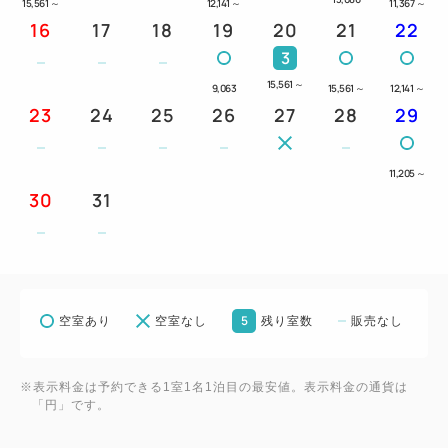
15,561
～
12,141
～
11,367
～
16
17
18
19
20
21
22
3
15,561
～
9,063
15,561
～
12,141
～
23
24
25
26
27
28
29
11,205
～
30
31
5
空室あり
空室なし
残り室数
販売なし
※表示料金は予約できる1室1名1泊目の最安値。表示料金の通貨は
「円」です。