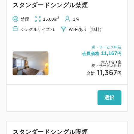
スタンダードシングル禁煙
■和洋食ビュッフェのご案内
2
禁煙
15.00m
1名
時間：6：30～9：30
シングルサイズ×1
Wi-Fiあり（無料）
場所：5F レストラン「カメリア」
税・サービス料込
■当館名物
11,167
会員価格
円
・名物「ローストビーフ丼」
大人
1
名
1
室
・朝から贅沢に「カニ雑炊」
税・サービス料込
11,367
合計
円
あっさりとした中にも蟹の旨みが広がる、ちょっと
贅沢な一杯。
・福井ならではの郷土料理
選択
おろしそば、へしこ、厚揚げ煮、胡麻豆腐など、地
元の味覚を豊富にご用意。
■ホテルフジタ福井の魅力
スタンダードシングル喫煙
1：当館名物「ローストビーフ丼」や「蟹雑炊」な