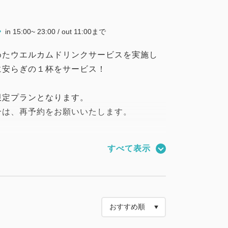
in 15:00~ 23:00 / out 11:00まで
めたウエルカムドリンクサービスを実施し
に安らぎの１杯をサービス！
限定プランとなります。
合は、再予約をお願いいたします。
以上の朝食ビュッフェ
すべて表示
ビーフ丼」や、数量限定の「こだわりクロ
ニューをご用意。
した郷土料理を、
的な空間でお楽しみください。