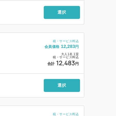
ニティバイキング
選択
1分の好立地で観光にも最適
（有料）を完備
社製ベッドを採用
税・サービス料込
12,283
会員価格
円
大人
1
名
1
室
税・サービス料込
12,483
合計
円
300円）】
下）
選択
）／1．55mまで（150台）
（※7：30前の出発不可）
1分）
税・サービス料込
0台以上）