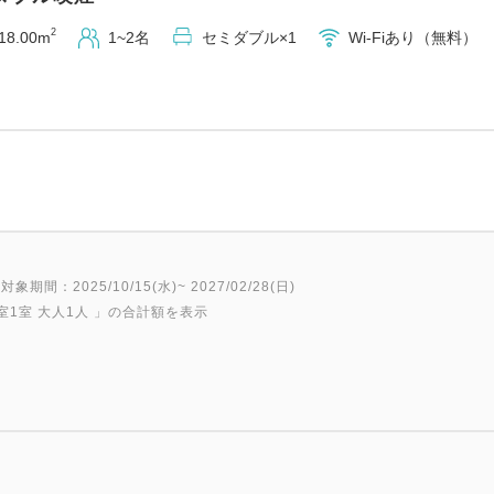
営業時間：24時間営業
2
18.00m
1~2名
セミダブル×1
Wi-Fiあり（無料）
※途中出庫の際はその都度料
※割引後に出庫される場合は
※駐車場の営業時間にご注意
■お子様の添い寝について
・添い寝は大人1名につき小学
・寝具を利用されるお子様は
対象期間：2025/10/15(水)~ 2027/02/28(日)
・お食事付きプランでは、添
室1室 大人1人
」の合計額を表示
ご希望の方はフロントにて、
※詳細は「宿ログ」「よくあ
HPをご確認ください。