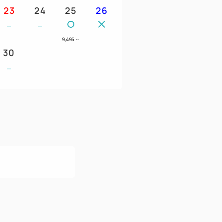
23
24
25
26
9,495
～
30