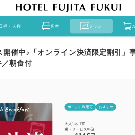
日程・人数
客室
プラン
ス開催中♪「オンライン決済限定割引」
丼／朝食付
ポイント利用可
おすすめ
大人
1
名
1
室
税・サービス料込