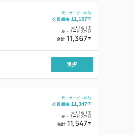
税・サービス料込
11,167
会員価格
円
大人
1
名
1
室
税・サービス料込
メリア」
11,367
合計
円
選択
みが広がる、ちょっと贅沢な一杯。
煮、胡麻豆腐など、地元の味覚を豊富に
税・サービス料込
11,347
会員価格
円
大人
1
名
1
室
税・サービス料込
11,547
合計
円
丼」や「蟹雑炊」など、全50種類以上の朝