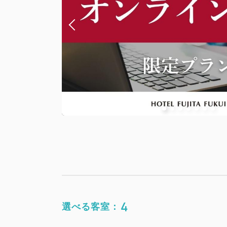
4
選べる客室：