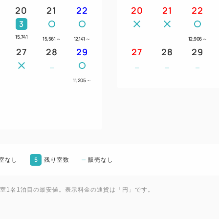
20
21
22
20
21
22
3
15,741
15,561
～
12,141
～
12,906
～
27
28
29
27
28
29
11,205
～
5
室なし
残り室数
販売なし
1室1名1泊目の最安値。表示料金の通貨は「円」です。