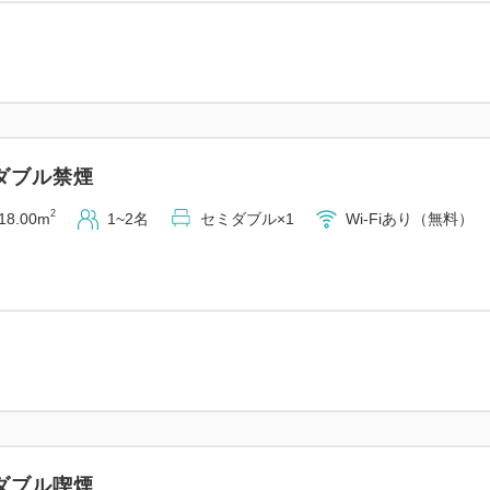
2：シャンプーバーなどのアメ
3：福井駅徒歩8分・片町徒歩
4：366台収容の提携駐車場
5：快眠をサポートするサータ
ダブル禁煙
■アクセス・駐車場
・福井駅より徒歩8分
2
18.00m
1~2名
セミダブル×1
Wi-Fiあり（無料）
・福井ICより車で約10分
【提携駐車場（有料：1泊／1，
■大手第二駐車場（ホテル地
高さ制限 2．1mまで（15台
営業時間：7：30～23：00
■大手駐車場（市役所内・徒歩
ダブル喫煙
高さ制限 2．3mまで（20