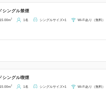
ドシングル禁煙
■和洋食ビュッフェのご案内
時間：6：30～9：30
2
15.00m
1名
シングルサイズ×1
Wi-Fiあり（無料）
場所：5F レストラン「カ
■当館名物
・名物「ローストビーフ丼」
・朝から贅沢に「カニ雑炊」
あっさりとした中にも蟹の旨
・福井ならではの郷土料理
おろしそば、へしこ、厚揚げ
ドシングル喫煙
ご用意。
2
15.00m
1名
シングルサイズ×1
Wi-Fiあり（無料）
■ホテルフジタ福井の魅力
1：当館名物「ローストビーフ
食ビュッフェ