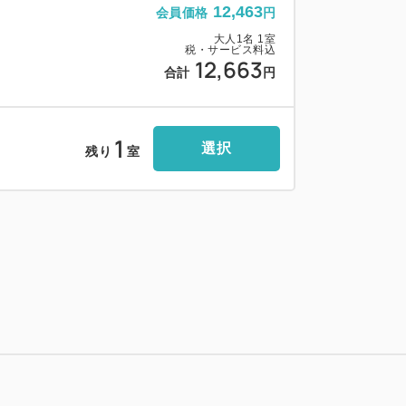
12,463
会員価格
円
大人
1
名
1
室
税・サービス料込
12,663
金が発生します。
合計
円
、再手続きが必要です。
ください。
1
選択
残り
室
生以下まで無料。
大人と同料金となります。
い寝のお子様にお食事は付きません。
お申し付けください。
る質問」「宿からのお知らせ」または公式