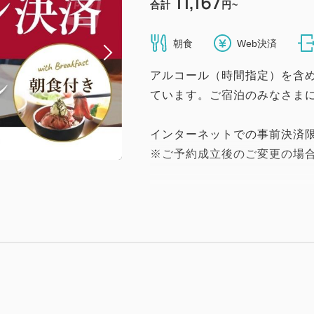
11,167
合計
円~
朝食
Web決済
アルコール（時間指定）を含
ています。ご宿泊のみなさま
インターネットでの事前決済
※ご予約成立後のご変更の場
■朝が楽しみになる、全50種
大好評の当館名物「ロースト
ワッサン」など、
和洋あわせて50種類以上のメ
福井の食材をふんだんに使用
大きな窓から中庭を望む開放