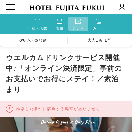
日程・人数
客室
プラン
カート
8/6(木)~8/7(金)
大人1名, 1室
ウエルカムドリンクサービス開催
中♪「オンライン決済限定」事前の
お支払いでお得にステイ！／素泊
まり
検索した条件に該当する客室がありません