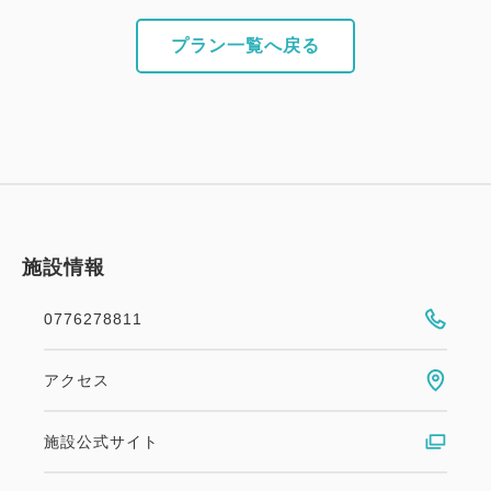
※詳細は「宿ログ」「よくある質問」「宿からのお知
らせ」または公式HPをご確認ください。
プラン一覧へ戻る
施設情報
0776278811
アクセス
施設公式サイト