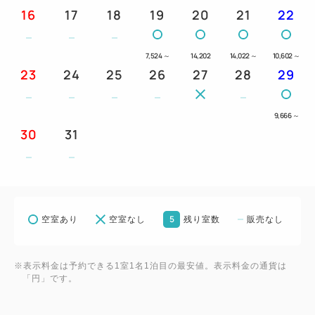
16
17
18
19
20
21
22
■大手駐車場（市役所内・徒歩1分）
高さ制限 2．3mまで（200台以上）
7,524
～
14,202
14,022
～
10,602
～
営業時間：24時間営業
23
24
25
26
27
28
29
※途中出庫の際はその都度料金が発生します。
9,666
～
※割引後に出庫される場合は、再手続きが必要です。
30
31
※駐車場の営業時間にご注意ください。
■お子様の添い寝について
・添い寝は大人1名につき小学生以下まで無料。
5
空室あり
空室なし
残り室数
販売なし
・寝具を利用されるお子様は大人と同料金となりま
す。
・お食事付きプランでは、添い寝のお子様にお食事は
※表示料金は予約できる1室1名1泊目の最安値。表示料金の通貨は
「円」です。
付きません。
ご希望の方はフロントにて、お申し付けください。