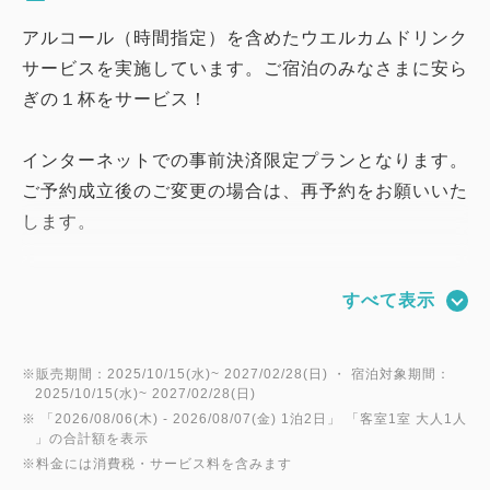
アルコール（時間指定）を含めたウエルカムドリンク
サービスを実施しています。ご宿泊のみなさまに安ら
ぎの１杯をサービス！
インターネットでの事前決済限定プランとなります。
ご予約成立後のご変更の場合は、再予約をお願いいた
します。
お部屋料金のみのシンプルな宿泊プランでございま
すべて表示
す。
ビジネス・ご家族様でご利用いただけます。
※販売期間：2025/10/15(水)~ 2027/02/28(日) ・ 宿泊対象期間：
2025/10/15(水)~ 2027/02/28(日)
■ホテルフジタ福井の魅力
※ 「
2026/08/06(木)
- 2026/08/07(金)
1泊2日
」 「
客室1室 大人1人
1：当館名物「ローストビーフ丼」や「蟹雑炊」な
」の合計額を表示
※料金には消費税・サービス料を含みます
ど、全50種類以上の朝食ビュッフェ