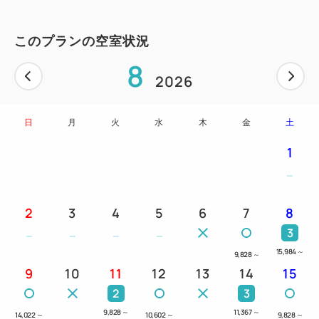
2：シャンプーバーなどのアメニティバイキング
3：福井駅徒歩8分・片町徒歩1分の好立地で観光にも
このプランの空室状況
最適
8
4：366台収容の提携駐車場（有料）を完備
2026
5：快眠をサポートするサータ社製ベッドを採用
日
月
火
水
木
金
土
■アクセス・駐車場
・福井駅より徒歩8分
1
・福井ICより車で約10分
【提携駐車場（有料：1泊／1，300円）】
2
3
4
5
6
7
8
■大手第二駐車場（ホテル地下）
3
高さ制限 2．1mまで（15台）／1．55mまで
15,984
～
9,828
～
（150台）
9
10
11
12
13
14
15
営業時間：7：30～23：00（※7：30前の出発不
2
3
可）
9,828
～
11,367
～
14,022
～
10,602
～
9,828
～