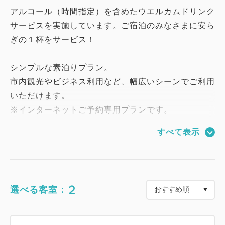
アルコール（時間指定）を含めたウエルカムドリンク
サービスを実施しています。ご宿泊のみなさまに安ら
ぎの１杯をサービス！
シンプルな素泊りプラン。
市内観光やビジネス利用など、幅広いシーンでご利用
いただけます。
※インターネットご予約専用プランです。
すべて表示
■ホテルフジタ福井の魅力
1：当館名物「ローストビーフ丼」や「蟹雑炊」な
ど、全50種類以上の朝食ビュッフェ
2：シャンプーバーなどのアメニティバイキング
2
選べる客室：
3：福井駅徒歩8分・片町徒歩1分の好立地で観光にも
最適
4：366台収容の提携駐車場（有料）を完備