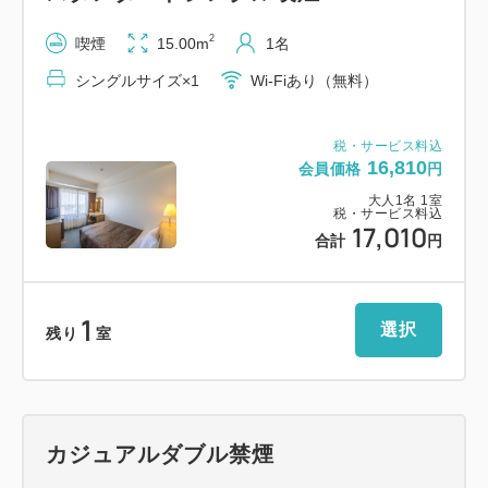
※途中出庫の際はその都度料金が発生します。
2
喫煙
15.00m
1名
※割引後に出庫される場合は、再手続きが必要です。
シングルサイズ×1
Wi-Fiあり（無料）
※駐車場の営業時間にご注意ください。
■お子様の添い寝について
税・サービス料込
16,810
会員価格
円
・添い寝は大人1名につき小学生以下まで無料。
大人
1
名
1
室
・寝具を利用されるお子様は大人と同料金となりま
税・サービス料込
17,010
す。
合計
円
・お食事付きプランでは、添い寝のお子様にお食事は
付きません。
1
ご希望の方はフロントにて、お申し付けください。
選択
残り
室
※詳細は「宿ログ」「よくある質問」「宿からのお知
らせ」または公式HPをご確認ください。
カジュアルダブル禁煙