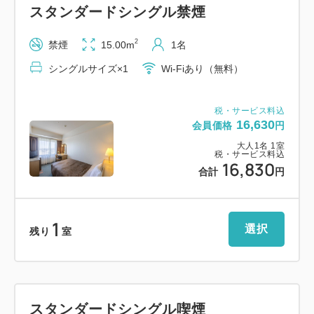
スタンダードシングル禁煙
5：快眠をサポートするサータ社製ベッドを採用
2
禁煙
15.00m
1名
■アクセス・駐車場
シングルサイズ×1
Wi-Fiあり（無料）
・福井駅より徒歩8分
・福井ICより車で約10分
税・サービス料込
16,630
会員価格
円
【提携駐車場（有料：1泊/1，300円）】
大人
1
名
1
室
■大手第二駐車場（ホテル地下）
税・サービス料込
16,830
合計
円
高さ制限 2.1mまで（15台）/1.55mまで（150
台）
営業時間：7:30～23:00（※7:30前の出発不可）
1
選択
残り
室
■大手駐車場（市役所内・徒歩1分）
高さ制限 2.3mまで（200台以上）
営業時間：24時間営業
スタンダードシングル喫煙