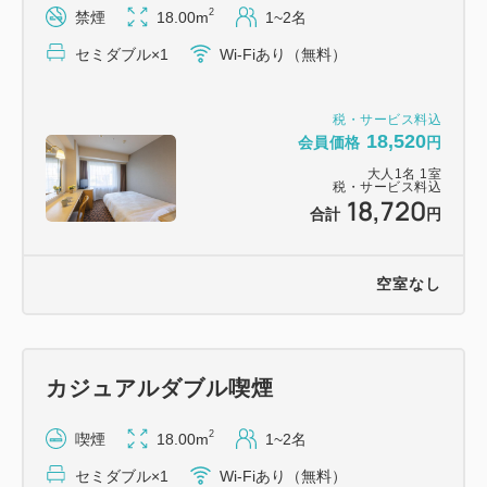
2
禁煙
18.00m
1~2名
セミダブル×1
Wi-Fiあり（無料）
税・サービス料込
18,520
会員価格
円
大人
1
名
1
室
税・サービス料込
18,720
合計
円
空室なし
カジュアルダブル喫煙
2
喫煙
18.00m
1~2名
セミダブル×1
Wi-Fiあり（無料）