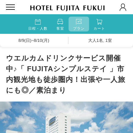
日程・人数
客室
プラン
カート
8/9(日)~8/10(月)
大人1名, 1室
ウエルカムドリンクサービス開催
中♪「 FUJITAシンプルステイ 」市
内観光地も徒歩圏内！出張や一人旅
にも◎／素泊まり