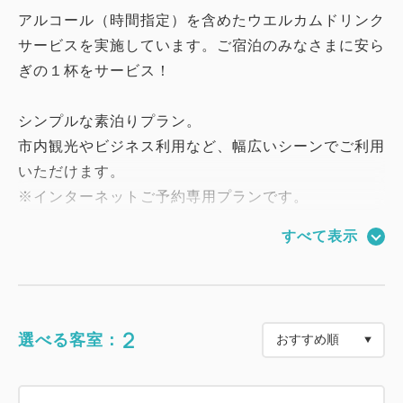
アルコール（時間指定）を含めたウエルカムドリンク
サービスを実施しています。ご宿泊のみなさまに安ら
ぎの１杯をサービス！
シンプルな素泊りプラン。
市内観光やビジネス利用など、幅広いシーンでご利用
いただけます。
※インターネットご予約専用プランです。
すべて表示
■ホテルフジタ福井の魅力
1：当館名物「ローストビーフ丼」や「蟹雑炊」な
ど、全50種類以上の朝食ビュッフェ
2：シャンプーバーなどのアメニティバイキング
2
選べる客室：
3：福井駅徒歩8分・片町徒歩1分の好立地で観光にも
最適
4：366台収容の提携駐車場（有料）を完備