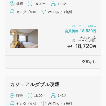
2
禁煙
18.00m
1~2名
セミダブル×1
Wi-Fiあり（無料）
税・サービス料込
18,520
会員価格
円
大人
1
名
1
室
税・サービス料込
18,720
合計
円
空室なし
カジュアルダブル喫煙
2
喫煙
18.00m
1~2名
セミダブル×1
Wi-Fiあり（無料）