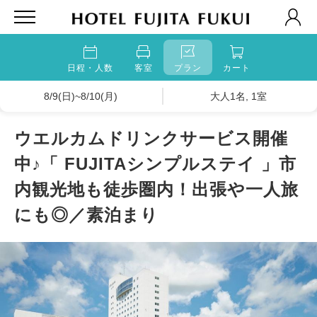
日程・人数
客室
プラン
カート
8/9(日)~8/10(月)
大人1名, 1室
ウエルカムドリンクサービス開催
中♪「 FUJITAシンプルステイ 」市
内観光地も徒歩圏内！出張や一人旅
にも◎／素泊まり