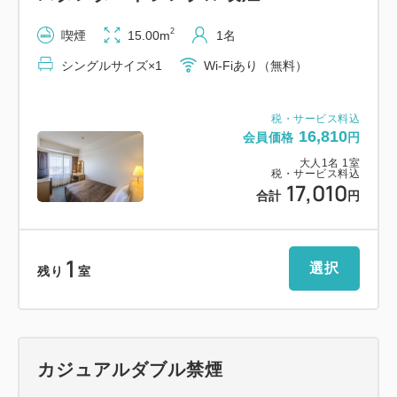
※途中出庫の際はその都度料金が発生します。
2
喫煙
15.00m
1名
※割引後に出庫される場合は、再手続きが必要です。
シングルサイズ×1
Wi-Fiあり（無料）
※駐車場の営業時間にご注意ください。
■お子様の添い寝について
税・サービス料込
16,810
会員価格
円
・添い寝は大人1名につき小学生以下まで無料。
大人
1
名
1
室
・寝具を利用されるお子様は大人と同料金となりま
税・サービス料込
17,010
す。
合計
円
・お食事付きプランでは、添い寝のお子様にお食事は
付きません。
1
ご希望の方はフロントにて、お申し付けください。
選択
残り
室
※詳細は「宿ログ」「よくある質問」「宿からのお知
らせ」または公式HPをご確認ください。
カジュアルダブル禁煙