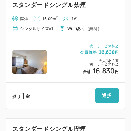
スタンダードシングル禁煙
5：快眠をサポートするサータ社製ベッドを採用
2
禁煙
15.00m
1名
■アクセス・駐車場
シングルサイズ×1
Wi-Fiあり（無料）
・福井駅より徒歩8分
・福井ICより車で約10分
税・サービス料込
16,630
会員価格
円
【提携駐車場（有料：1泊/1，300円）】
大人
1
名
1
室
■大手第二駐車場（ホテル地下）
税・サービス料込
16,830
合計
円
高さ制限 2.1mまで（15台）/1.55mまで（150
台）
営業時間：7:30～23:00（※7:30前の出発不可）
1
選択
残り
室
■大手駐車場（市役所内・徒歩1分）
高さ制限 2.3mまで（200台以上）
営業時間：24時間営業
スタンダードシングル喫煙