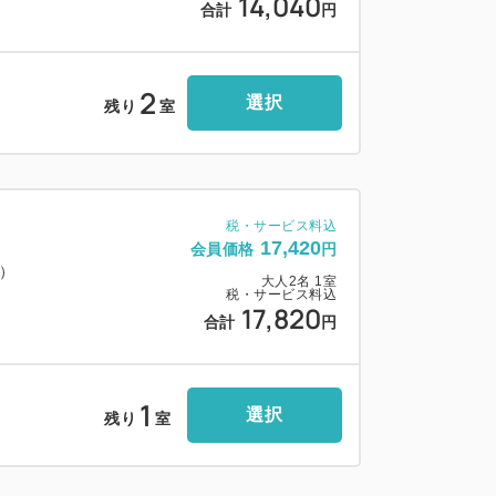
14,040
合計
円
00円）】
下）
/1.55mまで（150台）
2
選択
※7:30前の出発不可）
残り
室
1分）
台以上）
税・サービス料込
17,420
会員価格
円
料）
大人
2
名
1
室
金が発生します。
税・サービス料込
17,820
合計
円
、再手続きが必要です。
ください。
1
選択
残り
室