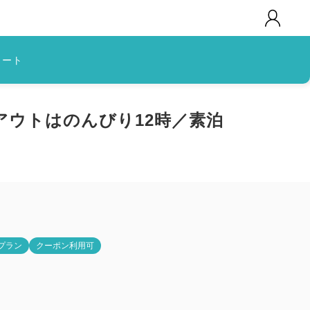
カート
ウトはのんびり12時／素泊
プラン
クーポン利用可