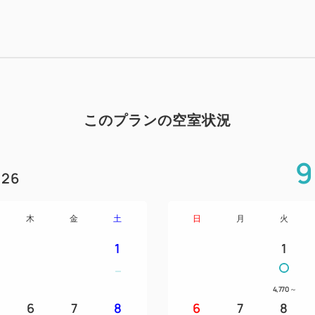
このプランの空室状況
9
26
木
金
土
日
月
火
1
1
4,770
～
6
7
8
6
7
8