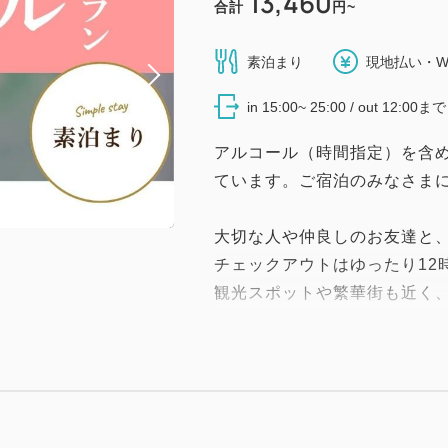
13,460
合計
円~
素泊まり
現地払い・W
in 15:00~ 25:00 / out 12:00まで
アルコール（時間指定）を含
ています。ご宿泊のみなさま
大切な人や仲良しのお友達と
チェックアウトはゆったり12
観光スポットや繁華街も近く
っぷり満喫できます！
【お部屋のご案内】
・カジュアルダブル 18平米
・スタンダードダブル 21平米