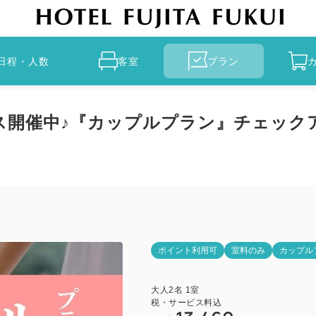
日程・人数
客室
プラン
開催中♪『カップルプラン』チェックア
ポイント利用可
室料のみ
カップル
大人
2
名
1
室
税・サービス料込