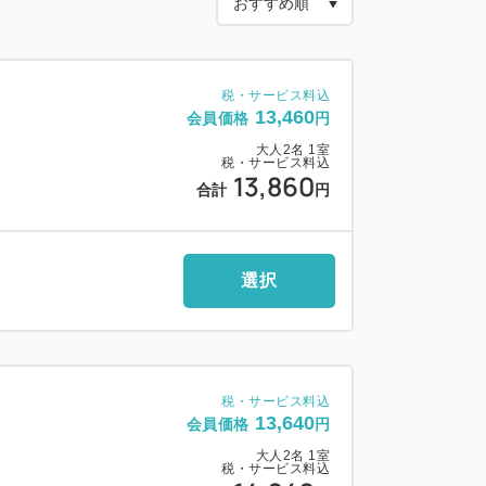
 ベッド幅180cm
 ベット幅110cm X2
ベッド幅120cm X2
税・サービス料込
13,460
会員価格
円
大人
2
名
1
室
税・サービス料込
丼」や「蟹雑炊」など、全50種類以上の朝
13,860
合計
円
ニティバイキング
1分の好立地で観光にも最適
選択
（有料）を完備
社製ベッドを採用
税・サービス料込
13,640
会員価格
円
大人
2
名
1
室
税・サービス料込