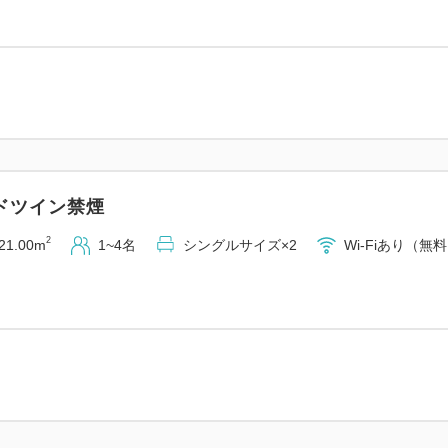
【提携駐車場（有料：1泊/1,3
■大手第二駐車場（ホテル地
高さ制限 2.1mまで（15台）
営業時間：7:30～23:00（
■大手駐車場（市役所内・徒歩
高さ制限 2.3mまで（200
ドツイン禁煙
営業時間：24時間営業
2
21.00m
1~4名
シングルサイズ×2
Wi-Fiあり（無
※途中出庫の際はその都度料
※割引後に出庫される場合は
※駐車場の営業時間にご注意