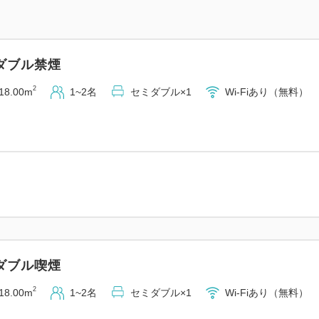
・デラックスダブル 21平米
・スタンダードツイン 21平米
・デラックスツイン 42平米 
ダブル禁煙
■ホテルフジタ福井の魅力
2
18.00m
1~2名
セミダブル×1
Wi-Fiあり（無料）
1：当館名物「ローストビーフ
食ビュッフェ
2：シャンプーバーなどのアメ
3：福井駅徒歩8分・片町徒歩
4：366台収容の提携駐車場
5：快眠をサポートするサータ
■アクセス・駐車場
ダブル喫煙
・福井駅より徒歩8分
・福井ICより車で約10分
2
18.00m
1~2名
セミダブル×1
Wi-Fiあり（無料）