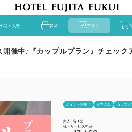
日程・人数
客室
プラン
開催中♪『カップルプラン』チェックア
ポイント利用可
室料のみ
カップル
大人
2
名
1
室
税・サービス料込