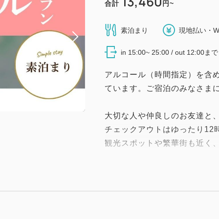
13,460
合計
円~
素泊まり
現地払い・W
in 15:00~ 25:00 / out 12:00まで
アルコール（時間指定）を含
ています。ご宿泊のみなさま
大切な人や仲良しのお友達と
チェックアウトはゆったり12
観光スポットや繁華街も近く
っぷり満喫できます！
【お部屋のご案内】
・カジュアルダブル 18平米
・スタンダードダブル 21平米