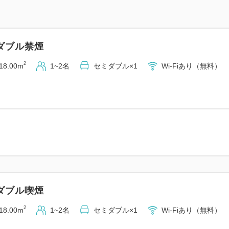
・デラックスダブル 21平米
・スタンダードツイン 21平米
・デラックスツイン 42平米 
ダブル禁煙
■ホテルフジタ福井の魅力
2
18.00m
1~2名
セミダブル×1
Wi-Fiあり（無料）
1：当館名物「ローストビーフ
食ビュッフェ
2：シャンプーバーなどのアメ
3：福井駅徒歩8分・片町徒歩
4：366台収容の提携駐車場
5：快眠をサポートするサータ
■アクセス・駐車場
ダブル喫煙
・福井駅より徒歩8分
・福井ICより車で約10分
2
18.00m
1~2名
セミダブル×1
Wi-Fiあり（無料）