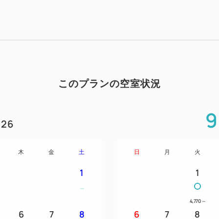
このプランの空室状況
9
26
木
金
土
日
月
火
1
1
4,770
～
6
7
8
6
7
8