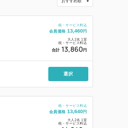
 ベッド幅180cm
 ベット幅110cm X2
ベッド幅120cm X2
税・サービス料込
13,460
会員価格
円
大人
2
名
1
室
税・サービス料込
丼」や「蟹雑炊」など、全50種類以上の朝
13,860
合計
円
ニティバイキング
1分の好立地で観光にも最適
選択
（有料）を完備
社製ベッドを採用
税・サービス料込
13,640
会員価格
円
大人
2
名
1
室
税・サービス料込