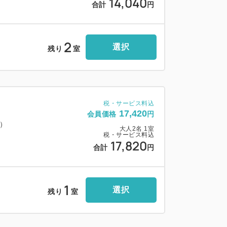
14,040
合計
円
00円）】
下）
/1.55mまで（150台）
2
選択
※7:30前の出発不可）
残り
室
1分）
台以上）
税・サービス料込
17,420
会員価格
円
料）
大人
2
名
1
室
金が発生します。
税・サービス料込
17,820
合計
円
、再手続きが必要です。
ください。
1
選択
残り
室