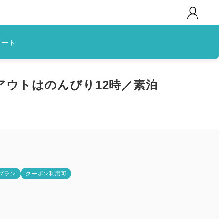
カート
ウトはのんびり12時／素泊
プラン
クーポン利用可