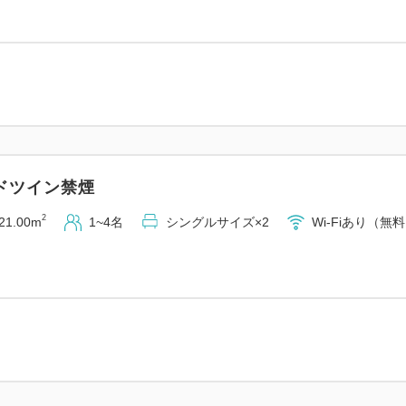
【提携駐車場（有料：1泊/1,3
■大手第二駐車場（ホテル地
高さ制限 2.1mまで（15台）
営業時間：7:30～23:00（
■大手駐車場（市役所内・徒歩
高さ制限 2.3mまで（200
ドツイン禁煙
営業時間：24時間営業
2
21.00m
1~4名
シングルサイズ×2
Wi-Fiあり（無
※途中出庫の際はその都度料
※割引後に出庫される場合は
※駐車場の営業時間にご注意