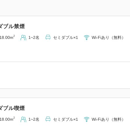
・デラックスダブル 21平米
・スタンダードツイン 21平米
・デラックスツイン 42平米 
ダブル禁煙
■ホテルフジタ福井の魅力
2
18.00m
1~2名
セミダブル×1
Wi-Fiあり（無料）
1：当館名物「ローストビーフ
食ビュッフェ
2：シャンプーバーなどのアメ
3：福井駅徒歩8分・片町徒歩
4：366台収容の提携駐車場
5：快眠をサポートするサータ
■アクセス・駐車場
ダブル喫煙
・福井駅より徒歩8分
・福井ICより車で約10分
2
18.00m
1~2名
セミダブル×1
Wi-Fiあり（無料）