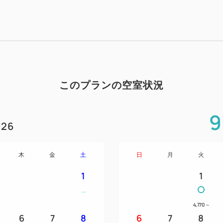
このプランの空室状況
9
26
木
金
土
日
月
火
1
1
4,770
～
6
7
8
6
7
8