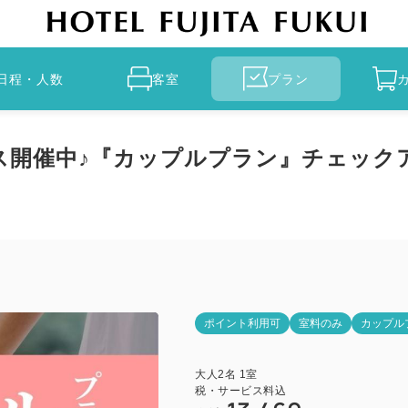
日程・人数
客室
プラン
開催中♪『カップルプラン』チェックア
ポイント利用可
室料のみ
カップル
大人
2
名
1
室
税・サービス料込