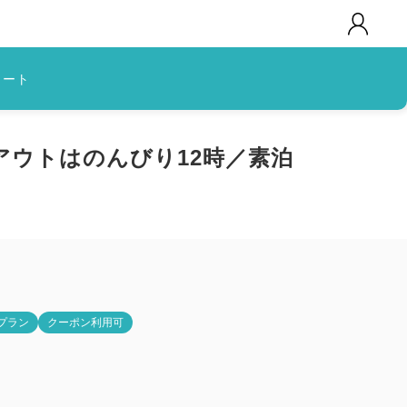
カート
ウトはのんびり12時／素泊
プラン
クーポン利用可