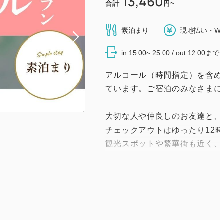
13,460
合計
円~
素泊まり
現地払い・W
in 15:00~ 25:00 / out 12:00まで
アルコール（時間指定）を含
ています。ご宿泊のみなさま
大切な人や仲良しのお友達と
チェックアウトはゆったり12
観光スポットや繁華街も近く
っぷり満喫できます！
【お部屋のご案内】
・カジュアルダブル 18平米
・スタンダードダブル 21平米