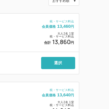
 ベッド幅180cm
 ベット幅110cm X2
ベッド幅120cm X2
税・サービス料込
13,460
会員価格
円
大人
2
名
1
室
税・サービス料込
丼」や「蟹雑炊」など、全50種類以上の朝
13,860
合計
円
ニティバイキング
1分の好立地で観光にも最適
選択
（有料）を完備
社製ベッドを採用
税・サービス料込
13,640
会員価格
円
大人
2
名
1
室
税・サービス料込