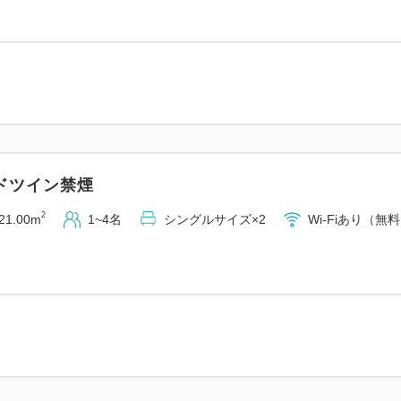
【提携駐車場（有料：1泊/1,3
■大手第二駐車場（ホテル地
高さ制限 2.1mまで（15台）
営業時間：7:30～23:00（
■大手駐車場（市役所内・徒歩
高さ制限 2.3mまで（200
ドツイン禁煙
営業時間：24時間営業
2
21.00m
1~4名
シングルサイズ×2
Wi-Fiあり（無
※途中出庫の際はその都度料
※割引後に出庫される場合は
※駐車場の営業時間にご注意