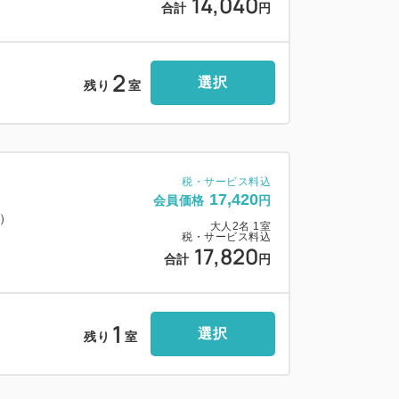
14,040
合計
円
00円）】
下）
/1.55mまで（150台）
2
選択
※7:30前の出発不可）
残り
室
1分）
台以上）
税・サービス料込
17,420
会員価格
円
料）
大人
2
名
1
室
金が発生します。
税・サービス料込
17,820
合計
円
、再手続きが必要です。
ください。
1
選択
残り
室