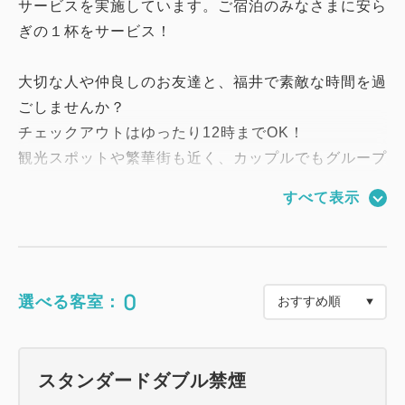
サービスを実施しています。ご宿泊のみなさまに安ら
ぎの１杯をサービス！
大切な人や仲良しのお友達と、福井で素敵な時間を過
ごしませんか？
チェックアウトはゆったり12時までOK！
観光スポットや繁華街も近く、カップルでもグループ
でも福井観光をたっぷり満喫できます！
すべて表示
【お部屋のご案内】
・カジュアルダブル 18平米 ベッド幅140cm
・スタンダードダブル 21平米 ベッド幅160cm
0
選べる客室：
・デラックスダブル 21平米 ベッド幅180cm
・スタンダードツイン 21平米 ベット幅110cm
X2
スタンダードダブル禁煙
・デラックスツイン 42平米 ベッド幅120cm