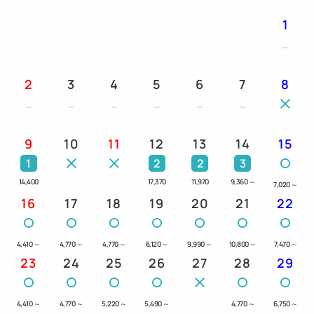
1
2
3
4
5
6
7
8
9
10
11
12
13
14
15
1
2
2
3
14,400
17,370
11,970
9,360
～
7,020
～
16
17
18
19
20
21
22
4,410
～
4,770
～
4,770
～
6,120
～
9,990
～
10,800
～
7,470
～
23
24
25
26
27
28
29
4,410
～
4,770
～
5,220
～
5,490
～
4,770
～
6,750
～