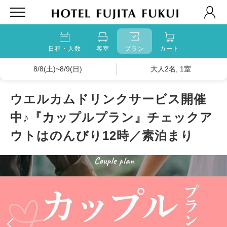
日程・人数
客室
プラン
カート
8/8(土)~8/9(日)
大人2名, 1室
ウエルカムドリンクサービス開催
中♪『カップルプラン』チェックア
ウトはのんびり12時／素泊まり