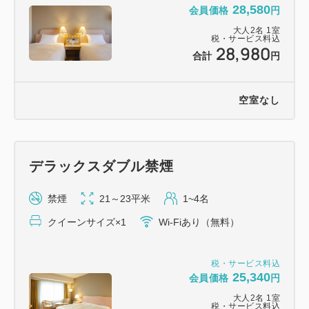
28,580
会員価格
円
大人
2
名
1
室
税・サービス料込
28,980
合計
円
空室なし
デラックスダブル禁煙
禁煙
21～23平米
1~4名
クイーンサイズ×1
Wi-Fiあり（無料）
税・サービス料込
25,340
会員価格
円
大人
2
名
1
室
税・サービス料込