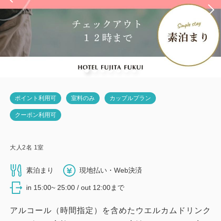
ポイント利用可
室料のみ
カップルプラン
クーポン利用可
大人
2
名
1
室
素泊まり
現地払い・Web決済
in 15:00~ 25:00 / out 12:00まで
アルコール（時間指定）を含めたウエルカムドリンク