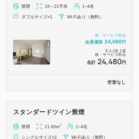
X2
禁煙
19～21平米
1~4名
ダブルサイズ×1
Wi-Fiあり（無料）
■ホテルフジタ福井の魅力
1：当館名物「ローストビーフ丼」や「蟹雑炊」な
税・サービス料込
ど、全50種類以上の朝食ビュッフェ
24,080
会員価格
円
2：シャンプーバーなどのアメニティバイキング
大人
2
名
1
室
3：福井駅徒歩8分・片町徒歩1分の好立地で観光にも
税・サービス料込
24,480
合計
円
最適
4：366台収容の提携駐車場（有料）を完備
5：快眠をサポートするサータ社製ベッドを採用
空室なし
■アクセス・駐車場
・福井駅より徒歩8分
スタンダードツイン禁煙
・福井ICより車で約10分
2
禁煙
21.00m
1~4名
【提携駐車場（有料：1泊/1,300円）】
シングルサイズ×2
Wi-Fiあり（無料）