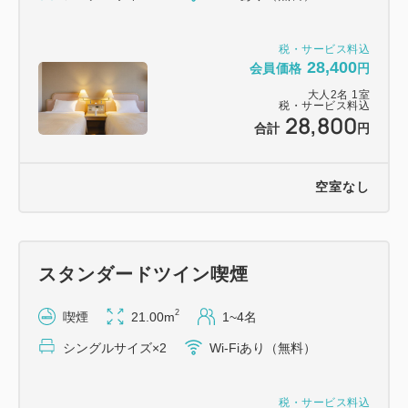
■大手第二駐車場（ホテル地下）
高さ制限 2.1mまで（15台）/1.55mまで（150
税・サービス料込
台）
28,400
会員価格
円
営業時間：7:30～23:00（※7:30前の出発不可）
大人
2
名
1
室
税・サービス料込
28,800
合計
円
■大手駐車場（市役所内・徒歩1分）
高さ制限 2.3mまで（200台以上）
営業時間：24時間営業
空室なし
※途中出庫の際はその都度料金が発生します。
※割引後に出庫される場合は、再手続きが必要です。
スタンダードツイン喫煙
※駐車場の営業時間にご注意ください。
2
喫煙
21.00m
1~4名
シングルサイズ×2
Wi-Fiあり（無料）
税・サービス料込