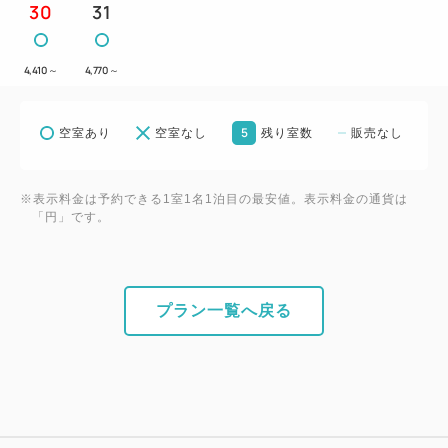
30
31
4,410
～
4,770
～
5
空室あり
空室なし
残り室数
販売なし
※表示料金は予約できる1室1名1泊目の最安値。表示料金の通貨は
「円」です。
プラン一覧へ戻る