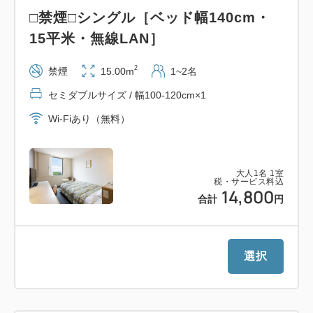
※大浴場はございません 客室浴室をご利用ください
□禁煙□シングル［ベッド幅140cm・
15平米・無線LAN］
■アクセス■
2
禁煙
15.00m
1~2名
燕市は新潟市と長岡市の中間地点
寺泊・弥彦・柏崎・上越方面もアクセスが良いエリア
セミダブルサイズ / 幅100-120cm×1
です
Wi-Fiあり（無料）
・上越新幹線／弥彦線 燕三条駅（徒歩5分）
・北陸自動車道三条燕IC（車2分）
大人
1
名
1
室
税・サービス料込
14,800
合計
円
■レストラン■
・燕三条ワシントンホテル｜しゃぶしゃぶ専門店「銀
座」
選択
※予約制・詳しくはお問い合わせくださいませ
・コーヒーラウンジ「カフェ・ド・パリ」