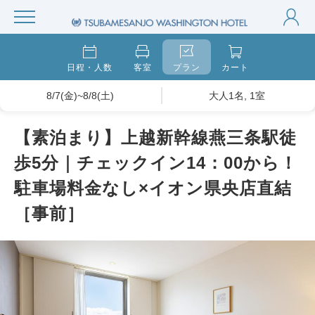
日程・人数
客室
プラン
カート
8/7(金)~8/8(土)
大人1名, 1室
【素泊まり】上越新幹線燕三条駅徒
歩5分｜チェックイン14：00から！
駐車場料金なし×イオン県央店直結
［事前］