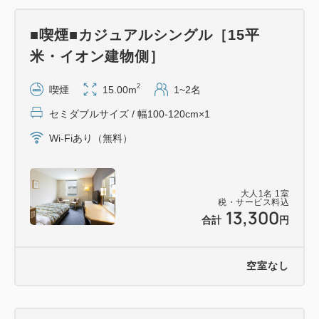
■喫煙■カジュアルシングル［15平
米・イオン建物側］
2
喫煙
15.00m
1~2名
セミダブルサイズ / 幅100-120cm×1
Wi-Fiあり（無料）
大人
1
名
1
室
税・サービス料込
13,300
合計
円
空室なし