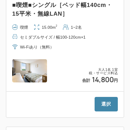
■喫煙■シングル［ベッド幅140cm・
間の通路先に当ホテルとの連絡口がございます
15平米・無線LAN］
■食事■
2
喫煙
15.00m
1~2名
＜朝食＞
セミダブルサイズ / 幅100-120cm×1
朝食は付きません（チェックイン時に朝食リクエスト
可能）
Wi-Fiあり（無料）
■客室■
大人
1
名
1
室
シングル（15平米）／ダブル（17平米）／ツイン
税・サービス料込
14,800
（24平米）
合計
円
全ての客室でシモンズ製ベッドを採用
地域のホテルの中では比較的ゆったりとした滞在が叶
います
選択
※（）内のお部屋の広さは目安
※無線LAN完備