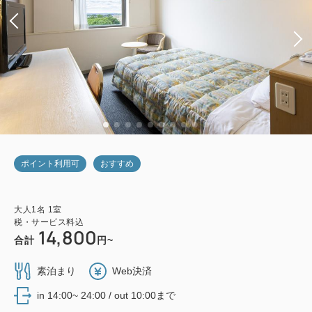
ポイント利用可
おすすめ
大人
1
名
1
室
税・サービス料込
14,800
合計
円~
素泊まり
Web決済
in 14:00~ 24:00 / out 10:00まで