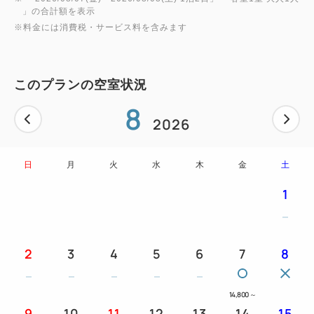
」の合計額を表示
※料金には消費税・サービス料を含みます
このプランの空室状況
8
2026
日
月
火
水
木
金
土
1
2
3
4
5
6
7
8
14,800
～
9
10
11
12
13
14
15