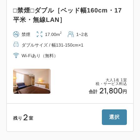
落ち着いた雰囲気のコーヒーラウンジ
□禁煙□ダブル［ベッド幅160cm・17
お待ち合わせご商談などにお気軽にご利用下さい
平米・無線LAN］
■周辺観光■
2
禁煙
17.00m
1~2名
・道の駅燕三条地場産業振興センター（徒歩4分）
ダブルサイズ / 幅131-150cm×1
・燕市産業資料館（車5分）
Wi-Fiあり（無料）
・ストックバスターズ／藤次郎（車10分）
・SUWADA OPEN FACTORY 諏訪田製作所（車20
分）
大人
1
名
1
室
税・サービス料込
・弥彦神社／弥彦山ロープウェイ／角上魚類 寺泊本
21,800
合計
円
店（車25分）
・Snow Peak FIELD SUITE SPA
HEADQUARTERS スノーピーク（車30分）
2
選択
残り
室