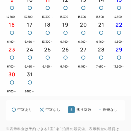
14,800
～
13,300
～
13,300
～
13,300
～
13,300
～
13,300
～
14,800
～
16
17
18
19
20
21
22
6,190
～
6,460
～
13,300
～
6,460
～
6,460
～
6,460
～
14,800
～
23
24
25
26
27
28
29
6,100
～
6,460
～
6,460
～
6,460
～
6,460
～
7,450
～
13,300
～
30
31
6,100
～
6,100
～
5
空室あり
空室なし
残り室数
販売なし
※表示料金は予約できる1室1名1泊目の最安値。表示料金の通貨は