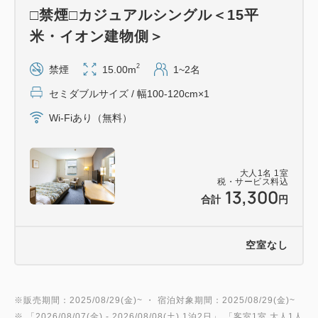
□禁煙□カジュアルシングル＜15平
米・イオン建物側＞
2
禁煙
15.00m
1~2名
セミダブルサイズ / 幅100-120cm×1
Wi-Fiあり（無料）
大人
1
名
1
室
税・サービス料込
13,300
合計
円
空室なし
※販売期間：2025/08/29(金)~ ・ 宿泊対象期間：2025/08/29(金)~
※ 「
2026/08/07(金)
- 2026/08/08(土)
1泊2日
」 「
客室1室 大人1人