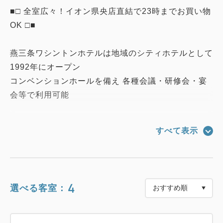
■□ 全室広々！イオン県央店直結で23時までお買い物
OK □■
燕三条ワシントンホテルは地域のシティホテルとして
1992年にオープン
コンベンションホールを備え 各種会議・研修会・宴
会等で利用可能
ホテル1階直結「イオン県央店」の食品売り場は23：
すべて表示
00まで！
食品・飲料のお買い物が大変便利！
■駐車場■
4
選べる客室：
利用料金なし・屋外駐車場のみ24H出入り可能
冬季は４Ｆ立体駐車場のご利用がおすすめ
1階サーティーワンアイスクリーム様とエレベーター