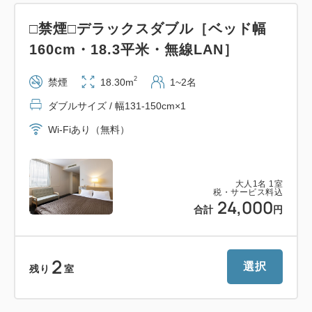
□禁煙□デラックスダブル［ベッド幅
160cm・18.3平米・無線LAN］
2
禁煙
18.30m
1~2名
ダブルサイズ / 幅131-150cm×1
Wi-Fiあり（無料）
大人
1
名
1
室
税・サービス料込
24,000
合計
円
2
選択
残り
室