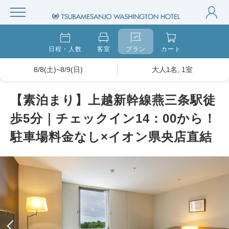
日程・人数
客室
プラン
カート
8/8(土)~8/9(日)
大人1名, 1室
【素泊まり】上越新幹線燕三条駅徒
歩5分｜チェックイン14：00から！
駐車場料金なし×イオン県央店直結