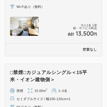
■周辺観光■
Wi-Fiあり（無料）
・道の駅燕三条地場産業振興センター（徒歩4分）
・燕市産業資料館（車5分）
大人
1
名
1
室
・ストックバスターズ／藤次郎（車10分）
税・サービス料込
13,500
・SUWADA OPEN FACTORY 諏訪田製作所（車20
合計
円
分）
・弥彦神社／弥彦山ロープウェイ／角上魚類 寺泊本
空室なし
店（車25分）
・Snow Peak FIELD SUITE SPA
HEADQUARTERS スノーピーク（車30分）
□禁煙□カジュアルシングル＜15平
米・イオン建物側＞
2
禁煙
15.00m
1~2名
セミダブルサイズ / 幅100-120cm×1
Wi-Fiあり（無料）