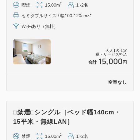
■食事■
2
喫煙
15.00m
1~2名
＜朝食＞
セミダブルサイズ / 幅100-120cm×1
朝食は付きません（チェックイン時に朝食リクエスト
可能）
Wi-Fiあり（無料）
■客室■
大人
1
名
1
室
シングル（15平米）／ダブル（17平米）／ツイン
税・サービス料込
15,000
（24平米）
合計
円
全ての客室でシモンズ製ベッドを採用
地域のホテルの中では比較的ゆったりとした滞在が叶
空室なし
います
※（）内のお部屋の広さは目安
□禁煙□シングル［ベッド幅140cm・
※無線LAN完備
15平米・無線LAN］
※大浴場はございません 客室浴室をご利用ください
2
禁煙
15.00m
1~2名