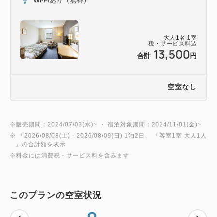
大人
1
名
1
室
税・サービス料込
13,500
合計
円
空室なし
※販売期間：2024/07/03(水)~ ・ 宿泊対象期間：2024/11/01(金)~
※ 「
2026/08/08(土)
- 2026/08/09(日)
1泊2日
」 「
客室1室 大人1人
」の合計額を表示
※料金には消費税・サービス料を含みます
このプランの空室状況