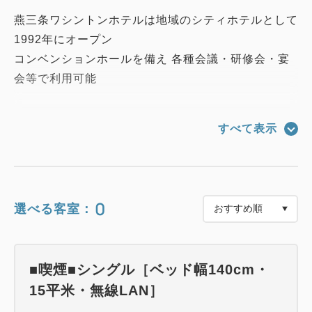
燕三条ワシントンホテルは地域のシティホテルとして
1992年にオープン
コンベンションホールを備え 各種会議・研修会・宴
会等で利用可能
ホテル1階直結「イオン県央店」の食品売り場は23：
すべて表示
00まで！
食品・飲料のお買い物が大変便利！
■駐車場■
0
選べる客室：
利用料金なし・屋外駐車場のみ24H出入り可能
冬季は４Ｆ立体駐車場のご利用がおすすめ
1階サーティーワンアイスクリーム様とエレベーター
■喫煙■シングル［ベッド幅140cm・
間の通路先に当ホテルとの連絡口がございます
15平米・無線LAN］