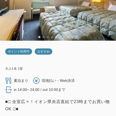
ポイント利用可
おすすめ
大人
1
名
1
室
素泊まり
現地払い・Web決済
in 14:00~ 24:00 / out 10:00まで
■□ 全室広々！イオン県央店直結で23時までお買い物
OK □■