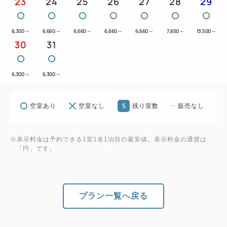
23
24
25
26
27
28
29
6,300
～
6,660
～
6,660
～
6,660
～
6,660
～
7,650
～
13,500
～
30
31
6,300
～
6,300
～
5
空室あり
空室なし
残り室数
販売なし
※表示料金は予約できる1室1名1泊目の最安値。表示料金の通貨は
「円」です。
プラン一覧へ戻る