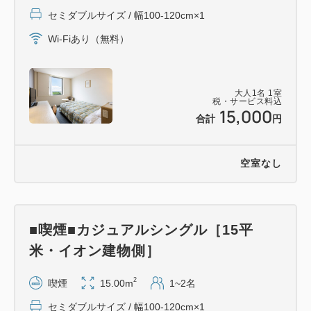
■アクセス■
セミダブルサイズ / 幅100-120cm×1
燕市は新潟市と長岡市の中間地点
寺泊・弥彦・柏崎・上越方面もアクセスが良いエリア
Wi-Fiあり（無料）
です
大人
1
名
1
室
・上越新幹線／弥彦線 燕三条駅（徒歩5分）
税・サービス料込
15,000
・北陸自動車道三条燕IC（車2分）
合計
円
■レストラン■
空室なし
・燕三条ワシントンホテル｜しゃぶしゃぶ専門店「銀
座」
※予約制・詳しくはお問い合わせくださいませ
■喫煙■カジュアルシングル［15平
米・イオン建物側］
・コーヒーラウンジ「カフェ・ド・パリ」
落ち着いた雰囲気のコーヒーラウンジ
2
喫煙
15.00m
1~2名
お待ち合わせご商談などにお気軽にご利用下さい
セミダブルサイズ / 幅100-120cm×1