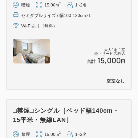
■食事■
2
喫煙
15.00m
1~2名
＜朝食＞
セミダブルサイズ / 幅100-120cm×1
朝食は付きません（チェックイン時に朝食リクエスト
可能）
Wi-Fiあり（無料）
■客室■
大人
1
名
1
室
シングル（15平米）／ダブル（17平米）／ツイン
税・サービス料込
15,000
（24平米）
合計
円
全ての客室でシモンズ製ベッドを採用
地域のホテルの中では比較的ゆったりとした滞在が叶
空室なし
います
※（）内のお部屋の広さは目安
□禁煙□シングル［ベッド幅140cm・
※無線LAN完備
15平米・無線LAN］
※大浴場はございません 客室浴室をご利用ください
2
禁煙
15.00m
1~2名