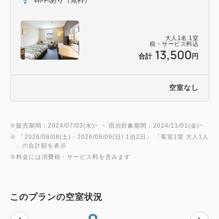
大人
1
名
1
室
税・サービス料込
13,500
合計
円
空室なし
※販売期間：2024/07/03(水)~ ・ 宿泊対象期間：2024/11/01(金)~
※ 「
2026/08/08(土)
- 2026/08/09(日)
1泊2日
」 「
客室1室 大人1人
」の合計額を表示
※料金には消費税・サービス料を含みます
このプランの空室状況