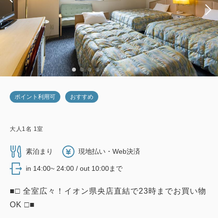
ポイント利用可
おすすめ
大人
1
名
1
室
素泊まり
現地払い・Web決済
in 14:00~ 24:00 / out 10:00まで
■□ 全室広々！イオン県央店直結で23時までお買い物
OK □■