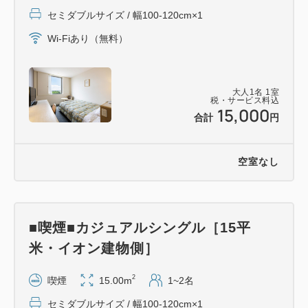
■アクセス■
セミダブルサイズ / 幅100-120cm×1
燕市は新潟市と長岡市の中間地点
寺泊・弥彦・柏崎・上越方面もアクセスが良いエリア
Wi-Fiあり（無料）
です
大人
1
名
1
室
・上越新幹線／弥彦線 燕三条駅（徒歩5分）
税・サービス料込
15,000
・北陸自動車道三条燕IC（車2分）
合計
円
■レストラン■
空室なし
・燕三条ワシントンホテル｜しゃぶしゃぶ専門店「銀
座」
※予約制・詳しくはお問い合わせくださいませ
■喫煙■カジュアルシングル［15平
米・イオン建物側］
・コーヒーラウンジ「カフェ・ド・パリ」
落ち着いた雰囲気のコーヒーラウンジ
2
喫煙
15.00m
1~2名
お待ち合わせご商談などにお気軽にご利用下さい
セミダブルサイズ / 幅100-120cm×1