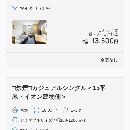
■周辺観光■
Wi-Fiあり（無料）
・道の駅燕三条地場産業振興センター（徒歩4分）
・燕市産業資料館（車5分）
大人
1
名
1
室
・ストックバスターズ／藤次郎（車10分）
税・サービス料込
13,500
・SUWADA OPEN FACTORY 諏訪田製作所（車20
合計
円
分）
・弥彦神社／弥彦山ロープウェイ／角上魚類 寺泊本
空室なし
店（車25分）
・Snow Peak FIELD SUITE SPA
HEADQUARTERS スノーピーク（車30分）
□禁煙□カジュアルシングル＜15平
米・イオン建物側＞
2
禁煙
15.00m
1~2名
セミダブルサイズ / 幅100-120cm×1
Wi-Fiあり（無料）