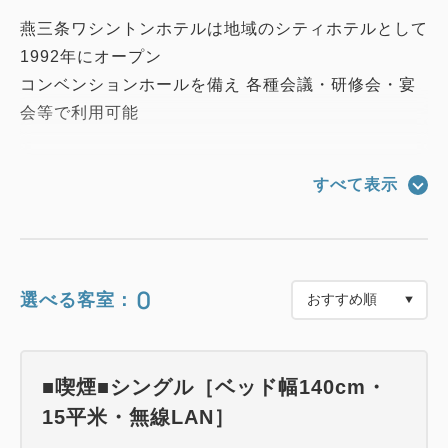
燕三条ワシントンホテルは地域のシティホテルとして
1992年にオープン
コンベンションホールを備え 各種会議・研修会・宴
会等で利用可能
ホテル1階直結「イオン県央店」の食品売り場は23：
すべて表示
00まで！
食品・飲料のお買い物が大変便利！
■駐車場■
0
選べる客室：
利用料金なし・屋外駐車場のみ24H出入り可能
冬季は４Ｆ立体駐車場のご利用がおすすめ
1階サーティーワンアイスクリーム様とエレベーター
■喫煙■シングル［ベッド幅140cm・
間の通路先に当ホテルとの連絡口がございます
15平米・無線LAN］