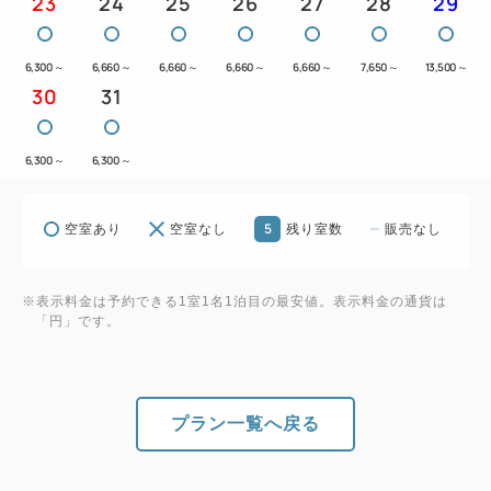
23
24
25
26
27
28
29
6,300
～
6,660
～
6,660
～
6,660
～
6,660
～
7,650
～
13,500
～
30
31
6,300
～
6,300
～
5
空室あり
空室なし
残り室数
販売なし
※表示料金は予約できる1室1名1泊目の最安値。表示料金の通貨は
「円」です。
プラン一覧へ戻る