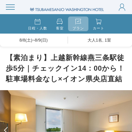
日程・人数
客室
プラン
カート
8/8(土)~8/9(日)
大人1名, 1室
【素泊まり】上越新幹線燕三条駅徒
歩5分｜チェックイン14：00から！
駐車場料金なし×イオン県央店直結