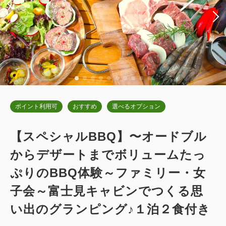
大人
2
名
1
室
税・サービス料込
ベッド)
57,200
合計
円~
2
禁煙
54.00m
1~2名
キングサイズ×1
Wi-Fiあり（無料）
詳細
日付を選択
税・サービス料込
51,400
会員価格
円~
大人
2
名
1
室
ポイント利用可
おすすめ
選べるオプション
税・サービス料込
53,600
合計
円~
デラックスキャビン キングベッド
【スペシャルBBQ】〜オードブル
2
からデザートまでボリュームたっ
禁煙
54.00m
1~4名
詳細
日付を選択
キングサイズ×1
Wi-Fiあり（無料）
ぷりのBBQ体験～ファミリー・女
子会～富士見キャビンでつくる思
税・サービス料込
46,200
会員価格
円~
い出のグランピング♪１泊２食付き
大人
2
名
1
室