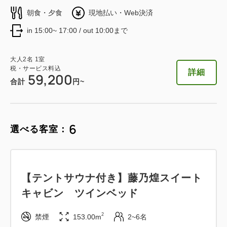
税・サービス料込
朝食・夕食
現地払い・Web決済
54,200
会員価格
円~
税・サービス料込
in 15:00~ 17:00 / out 10:00まで
48,400
会員価格
円~
大人
2
名
1
室
税・サービス料込
56,400
大人
2
名
1
室
合計
円~
税・サービス料込
大人
2
名
1
室
50,600
合計
円~
税・サービス料込
詳細
59,200
合計
円~
詳細
日付を選択
詳細
日付を選択
6
選べる客室：
グランピングドームテント ハリウッ
【テントサウナ付き】藤乃煌スイート
ドツイン
キャビン ツインベッド
2
禁煙
67.00m
2~4名
2
禁煙
153.00m
2~6名
セミダブル×2
Wi-Fiあり（無料）