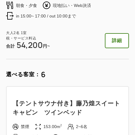
税・サービス料込
48,400
朝食・夕食
現地払い・Web決済
合計
円~
in 15:00~ 17:00 / out 10:00まで
詳細
日付を選択
大人
2
名
1
室
税・サービス料込
詳細
54,200
合計
円~
6
グランピングドームテント ハリウッ
選べる客室：
ドツイン
2
禁煙
67.00m
2~4名
【テントサウナ付き】藤乃煌スイート
セミダブル×2
Wi-Fiあり（無料）
キャビン ツインベッド
税・サービス料込
2
禁煙
153.00m
2~6名
52,800
会員価格
円~