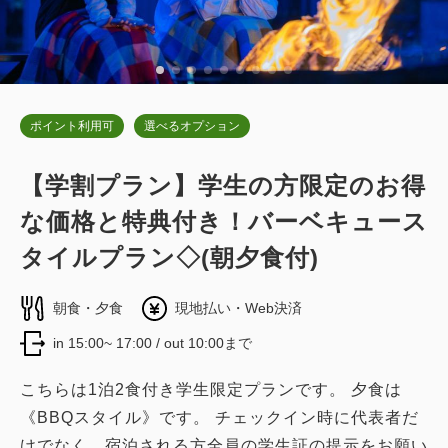
詳細
日付を選択
ポイント利用可
選べるオプション
デラックスキャビン キングベッド
【学割プラン】学生の方限定のお得
2
な価格と特典付き！バーベキュース
禁煙
54.00m
1~4名
キングサイズ×1
Wi-Fiあり（無料）
タイルプラン◇(朝夕食付)
税・サービス料込
朝食・夕食
現地払い・Web決済
38,200
会員価格
円~
in 15:00~ 17:00 / out 10:00まで
大人
2
名
1
室
税・サービス料込
40,400
合計
円~
こちらは1泊2食付き学生限定プランです。 夕食は
《BBQスタイル》です。 チェックイン時に代表者だ
けでなく、宿泊される方全員の学生証の提示をお願い