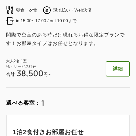
税・サービス料込
朝食・夕食
現地払い・Web決済
2
禁煙
54.00m
1~2名
59,200
会員価格
円~
in 15:00~ 17:00 / out 10:00まで
キングサイズ×1
Wi-Fiあり（無料）
大人
2
名
1
室
税・サービス料込
61,400
合計
円~
間際で空室のある時だけ現れるお得な限定プランで
税・サービス料込
す！お部屋タイプはお任せとなります。
56,400
会員価格
円~
大人
2
名
1
室
税・サービス料込
詳細
日付を選択
58,600
大人
2
名
1
室
合計
円~
税・サービス料込
詳細
38,500
合計
円~
詳細
日付を選択
グランピングドームテント ハリウッ
1
選べる客室：
ドツイン
2
禁煙
67.00m
2~4名
1泊2食付きお部屋お任せ
セミダブル×2
Wi-Fiあり（無料）