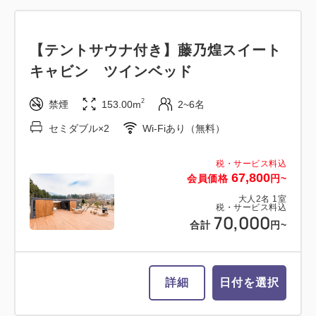
【テントサウナ付き】藤乃煌スイート
キャビン ツインベッド
2
禁煙
153.00m
2~6名
セミダブル×2
Wi-Fiあり（無料）
税・サービス料込
67,800
会員価格
円~
大人
2
名
1
室
税・サービス料込
70,000
合計
円~
詳細
日付を選択