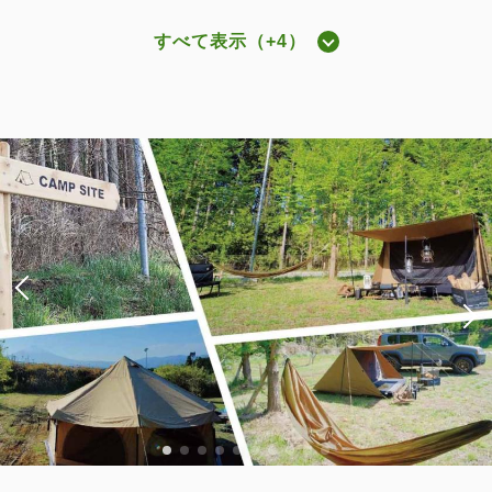
すべて表示（+4）
グランデキャビン ツインベッド
2
禁煙
69.00m
2~6名
ダブルサイズ×2
Wi-Fiあり（無料）
税・サービス料込
59,000
会員価格
円~
大人
2
名
1
室
税・サービス料込
61,200
合計
円~
詳細
日付を選択