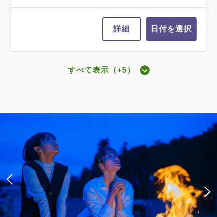
詳細
日付を選択
すべて表示（+5）
グランデキャビン ツインベッド
2
禁煙
69.00m
2~6名
ダブルサイズ×2
Wi-Fiあり（無料）
税・サービス料込
47,000
会員価格
円~
大人
2
名
1
室
税・サービス料込
49,200
合計
円~