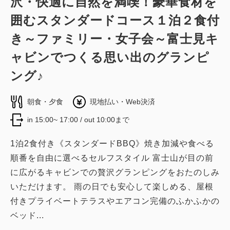
沢・快適に自然を満喫！豪華食材を
囲むスタンダードコース１泊２食付
税・サービス料込
49,200
会員価格
円~
き～ファミリー・女子会～富士見キ
大人
2
名
1
室
ャビンでつくる思い出のグランピ
税・サービス料込
51,400
合計
円~
ング♪
朝食・夕食
現地払い・Web決済
詳細
日付を選択
in 15:00~ 17:00 / out 10:00まで
1泊2食付き《スタンダードBBQ》焼き加減や食べる
順番を自由に選べるセルフスタイル 富士山が目の前
に広がるキャビンでの贅沢グランピングをおたのしみ
グランピングドームテント ハリウッ
いただけます。 雨の日でも安心して楽しめる、屋根
ドツイン
付きプライベートテラスやエアコン完備のふかふかの
ベッド...
2
禁煙
67.00m
2~4名