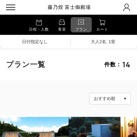
藤乃煌 富士御殿場
日程・人数
客室
プラン
カート
日付指定なし
大人2名, 1室
14
プラン一覧
件数：