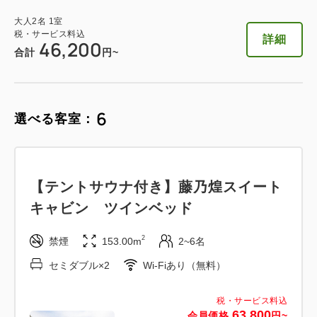
セミダブル×2
Wi-Fiあり（無料）
大人
2
名
1
室
税・サービス料込
詳細
46,200
税・サービス料込
合計
円~
55,800
会員価格
円~
大人
2
名
1
室
税・サービス料込
58,000
合計
円~
6
選べる客室：
詳細
日付を選択
【テントサウナ付き】藤乃煌スイート
キャビン ツインベッド
2
禁煙
153.00m
2~6名
【愛犬同伴ルーム】ドッグ・スイート
セミダブル×2
Wi-Fiあり（無料）
キャビン(専用ドッグラン付・ツイン
ベッド)
税・サービス料込
63,800
会員価格
円~