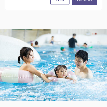
【愛犬同伴ルーム】ドッグ・スイート
キャビン(専用ドッグラン付・ツイン
ベッド)
2
禁煙
69.00m
2~6名
ダブルサイズ×2
Wi-Fiあり（無料）
税・サービス料込
63,400
会員価格
円~
大人
2
名
1
室
税・サービス料込
65,600
合計
円~
詳細
日付を選択