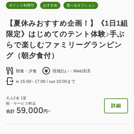
ポイント利用可
おすすめ
選べるオプション
デラックスキャビン キングベッド
【夏休みおすすめ企画！】《1日1組
2
限定》はじめてのテント体験♪手ぶ
禁煙
54.00m
1~4名
キングサイズ×1
Wi-Fiあり（無料）
らで楽しむファミリーグランピン
グ（朝夕食付）
税・サービス料込
50,200
会員価格
円~
朝食・夕食
現地払い・Web決済
大人
2
名
1
室
税・サービス料込
52,400
in 15:00~ 17:00 / out 10:00まで
合計
円~
大人
2
名
1
室
税・サービス料込
詳細
59,000
詳細
日付を選択
合計
円~