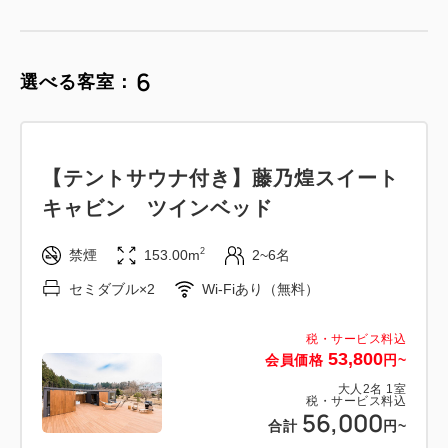
6
選べる客室：
【テントサウナ付き】藤乃煌スイート
キャビン ツインベッド
2
禁煙
153.00m
2~6名
セミダブル×2
Wi-Fiあり（無料）
税・サービス料込
53,800
会員価格
円~
大人
2
名
1
室
税・サービス料込
56,000
合計
円~