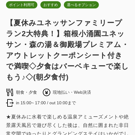
ポイント利用可
おすすめ
選べるオプション
【夏休みユネッサンファミリープ
ラン2大特典！】箱根小涌園ユネッ
サン・森の湯＆御殿場プレミアム・
アウトレットクーポンシート付き
で満喫◇夕食はバーベキューで楽し
もう♪◇(朝夕食付)
朝食・夕食
現地払い・Web決済
in 15:00~ 17:00 / out 10:00まで
★夏休みに水着で楽しめる温泉アミューズメントや絶
景露天風呂で遊び尽くした後は、自然に囲まれた非日
常空間でゆったりとグランピングステイはいかがでし