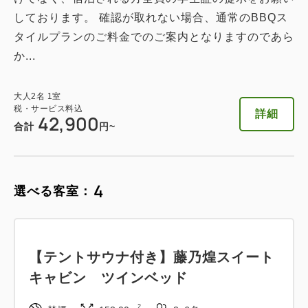
詳細
日付を選択
しております。 確認が取れない場合、通常のBBQス
タイルプランのご料金でのご案内となりますのであら
か...
大人
2
名
1
室
グランピングドームテント ハリウッ
税・サービス料込
詳細
42,900
ドツイン
合計
円~
2
禁煙
67.00m
2~4名
セミダブル×2
Wi-Fiあり（無料）
4
選べる客室：
税・サービス料込
44,800
会員価格
円~
大人
2
名
1
室
【テントサウナ付き】藤乃煌スイート
税・サービス料込
47,000
キャビン ツインベッド
合計
円~
2