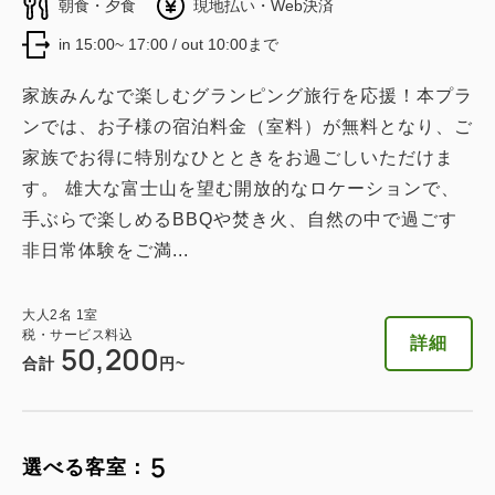
朝食・夕食
現地払い・Web決済
in 15:00~ 17:00 / out 10:00まで
家族みんなで楽しむグランピング旅行を応援！本プラ
ンでは、お子様の宿泊料金（室料）が無料となり、ご
家族でお得に特別なひとときをお過ごしいただけま
す。 雄大な富士山を望む開放的なロケーションで、
手ぶらで楽しめるBBQや焚き火、自然の中で過ごす
非日常体験をご満...
大人
2
名
1
室
税・サービス料込
詳細
50,200
合計
円~
5
選べる客室：