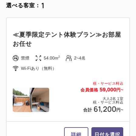
1
選べる客室：
グランピングドームテント ハリウッ
ドツイン
≪夏季限定テント体験プラン≫お部屋
2
禁煙
67.00m
2~4名
お任せ
セミダブル×2
Wi-Fiあり（無料）
2
禁煙
54.00m
2~4名
税・サービス料込
Wi-Fiあり（無料）
56,800
会員価格
円~
大人
2
名
1
室
税・サービス料込
税・サービス料込
59,000
59,000
会員価格
円~
合計
円~
大人
2
名
1
室
税・サービス料込
61,200
合計
円~
詳細
日付を選択
詳細
日付を選択