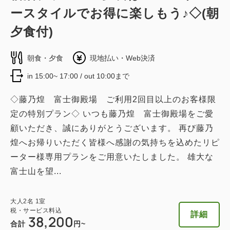
ベッド)
ースタイルでお得に楽しもう♪◇(朝
2
禁煙
54.00m
1~2名
夕食付)
キングサイズ×1
Wi-Fiあり（無料）
朝食・夕食
現地払い・Web決済
税・サービス料込
in 15:00~ 17:00 / out 10:00まで
61,400
会員価格
円~
大人
2
名
1
室
◇藤乃煌 富士御殿場 ご利用2回目以上のお客様限
税・サービス料込
63,600
合計
円~
定の特別プラン◇ いつも藤乃煌 富士御殿場をご愛
顧いただき、誠にありがとうございます。 再び藤乃
煌へお帰りいただく皆様へ感謝の気持ちを込めたリピ
詳細
日付を選択
ーター様専用プランをご用意いたしました。 雄大な
富士山を望...
大人
2
名
1
室
税・サービス料込
詳細
38,200
合計
円~