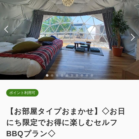
ダブルサイズ×2
Wi-Fiあり（無料）
税・サービス料込
68,000
会員価格
円~
税・サービス料込
大人
2
名
1
室
67,400
会員価格
円~
税・サービス料込
70,200
合計
円~
大人
2
名
1
室
税・サービス料込
69,600
合計
円~
詳細
日付を選択
詳細
日付を選択
ポイント利用可
デラックスキャビン キングベッド
【お部屋タイプおまかせ】◇お日
【愛犬同伴ルーム】ドッグキャビンデ
2
にち限定でお得に楽しむセルフ
禁煙
54.00m
1~4名
ラックス（専用ドッグラン付・キング
キングサイズ×1
Wi-Fiあり（無料）
BBQプラン◇
ベッド)