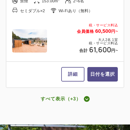
禁煙
153.00m
2~6名
セミダブル×2
Wi-Fiあり（無料）
詳細
日付を選択
税・サービス料込
60,500
会員価格
円~
大人
2
名
1
室
税・サービス料込
61,600
【愛犬同伴ルーム】ドッグ・スイート
合計
円~
キャビン(専用ドッグラン付・ツイン
ベッド)
詳細
日付を選択
2
禁煙
69.00m
2~6名
ダブルサイズ×2
Wi-Fiあり（無料）
すべて表示（+3）
税・サービス料込
グランデキャビン ツインベッド
51,400
会員価格
円~
大人
2
名
1
室
2
税・サービス料込
禁煙
69.00m
2~6名
53,600