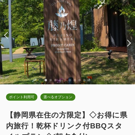
合計
円~
ダブルサイズ×2
Wi-Fiあり（無料）
税・サービス料込
51,700
詳細
日付を選択
会員価格
円~
大人
2
名
1
室
税・サービス料込
52,800
合計
円~
【愛犬同伴ルーム】ドッグキャビンデ
詳細
日付を選択
ラックス（専用ドッグラン付・キング
ベッド)
ポイント利用可
選べるオプション
2
禁煙
54.00m
1~2名
キングサイズ×1
Wi-Fiあり（無料）
デラックスキャビン キングベッド
【静岡県在住の方限定】◇お得に県
税・サービス料込
2
内旅行！乾杯ドリンク付BBQスタ
禁煙
54.00m
1~4名
40,400
会員価格
円~
キングサイズ×1
Wi-Fiあり（無料）