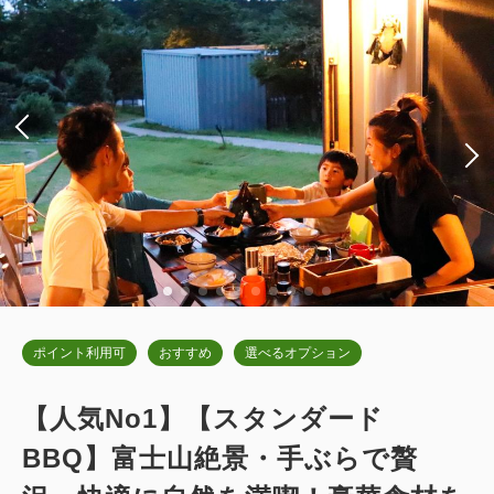
ダブルサイズ×2
Wi-Fiあり（無料）
税・サービス料込
58,000
会員価格
円~
大人
2
名
1
室
税・サービス料込
60,200
合計
円~
詳細
日付を選択
ポイント利用可
おすすめ
選べるオプション
デラックスキャビン キングベッド
【人気No1】【スタンダード
2
BBQ】富士山絶景・手ぶらで贅
禁煙
54.00m
1~4名
キングサイズ×1
Wi-Fiあり（無料）