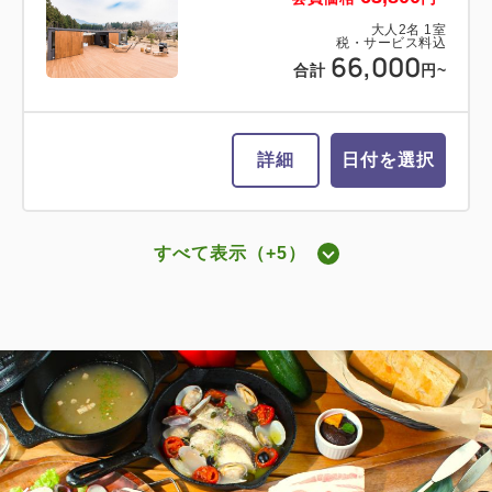
2
禁煙
69.00m
2~6名
大人
2
名
1
室
税・サービス料込
66,000
ダブルサイズ×2
Wi-Fiあり（無料）
合計
円~
税・サービス料込
64,000
会員価格
円~
詳細
日付を選択
大人
2
名
1
室
税・サービス料込
66,200
合計
円~
すべて表示（+5）
グランデキャビン ツインベッド
詳細
日付を選択
2
禁煙
69.00m
2~6名
ダブルサイズ×2
Wi-Fiあり（無料）
税・サービス料込
【愛犬同伴ルーム】ドッグキャビンデ
55,000
会員価格
円~
ラックス（専用ドッグラン付・キング