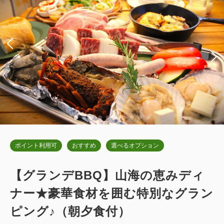
税・サービス料込
59,400
会員価格
円~
税・サービス料込
63,000
大人
2
名
1
室
会員価格
円~
税・サービス料込
61,600
大人
2
名
1
室
合計
円~
税・サービス料込
65,200
合計
円~
詳細
日付を選択
詳細
日付を選択
ポイント利用可
おすすめ
選べるオプション
【愛犬同伴ルーム】ドッグキャビンデ
ラックス（専用ドッグラン付・キング
デラックスキャビン キングベッド
【グランデBBQ】山海の恵みディ
ベッド)
2
ナー★豪華食材を囲む特別なグラン
禁煙
54.00m
1~4名
2
禁煙
54.00m
1~2名
キングサイズ×1
Wi-Fiあり（無料）
ピング♪（朝夕食付）
キングサイズ×1
Wi-Fiあり（無料）