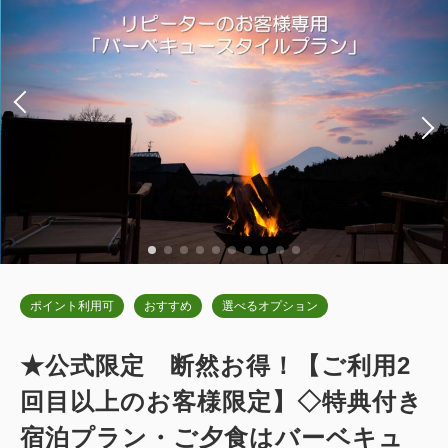
禁煙
69.00m
2~6名
ダブルサイズ×2
Wi-Fiあり（無料）
税・サービス料込
72,400
会員価格
円~
大人
2
名
1
室
税・サービス料込
74,600
合計
円~
詳細
日付を選択
ポイント利用可
おすすめ
選べるオプション
★公式限定 断然お得！【ご利用2
【愛犬同伴ルーム】ドッグキャビンデ
回目以上のお客様限定】◇特典付き
ラックス（専用ドッグラン付・キング
宿泊プラン・ご夕食はバーベキュ