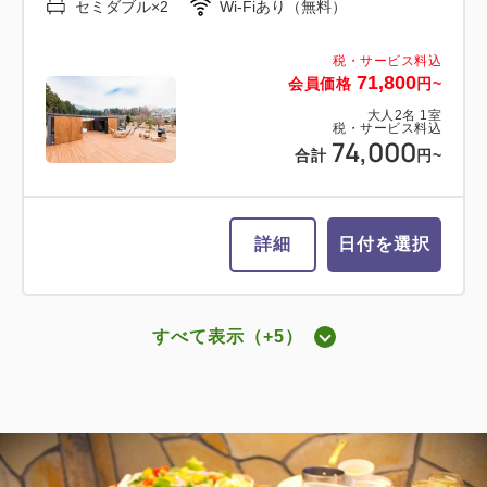
大人
2
名
1
室
セミダブル×2
Wi-Fiあり（無料）
税・サービス料込
55,000
合計
円~
税・サービス料込
71,800
会員価格
円~
大人
2
名
1
室
税・サービス料込
詳細
日付を選択
74,000
合計
円~
詳細
日付を選択
【愛犬同伴ルーム】ドッグ・スイート
キャビン(専用ドッグラン付・ツイン
すべて表示（+5）
ベッド)
グランデキャビン ツインベッド
2
禁煙
69.00m
2~6名
2
禁煙
69.00m
2~6名
ダブルサイズ×2
Wi-Fiあり（無料）
ダブルサイズ×2
Wi-Fiあり（無料）