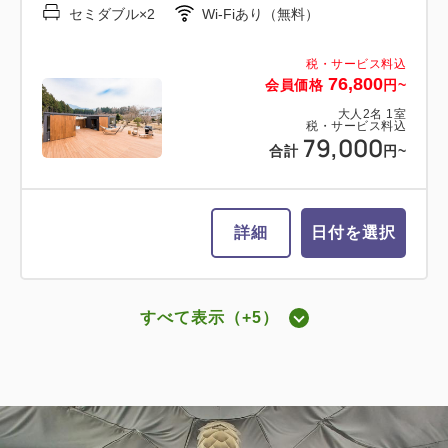
セミダブル×2
Wi-Fiあり（無料）
税・サービス料込
60,800
会員価格
円~
税・サービス料込
76,800
会員価格
円~
大人
2
名
1
室
税・サービス料込
63,000
大人
2
名
1
室
合計
円~
税・サービス料込
79,000
合計
円~
詳細
日付を選択
詳細
日付を選択
すべて表示（+5）
【愛犬同伴ルーム】ドッグ・スイート
グランデキャビン ツインベッド
キャビン(専用ドッグラン付・ツイン
ベッド)
2
禁煙
69.00m
2~6名
ダブルサイズ×2
Wi-Fiあり（無料）
2
禁煙
69.00m
2~6名