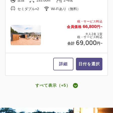
禁煙
153.00m
2~6名
セミダブル×2
Wi-Fiあり（無料）
税・サービス料込
66,800
会員価格
円~
大人
2
名
1
室
税・サービス料込
69,000
合計
円~
詳細
日付を選択
すべて表示（+5）
グランデキャビン ツインベッド
2
禁煙
69.00m
2~6名