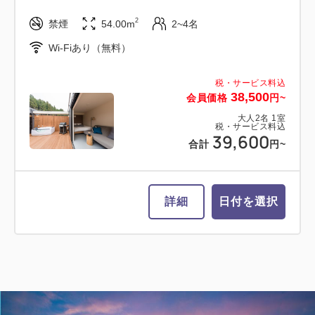
2
禁煙
54.00m
2~4名
税・サービス料込
65,800
会員価格
円~
Wi-Fiあり（無料）
大人
2
名
1
室
税・サービス料込
68,000
税・サービス料込
合計
円~
38,500
会員価格
円~
大人
2
名
1
室
税・サービス料込
39,600
合計
円~
詳細
日付を選択
詳細
日付を選択
【愛犬同伴ルーム】ドッグ・スイート
キャビン(専用ドッグラン付・ツイン
ベッド)
2