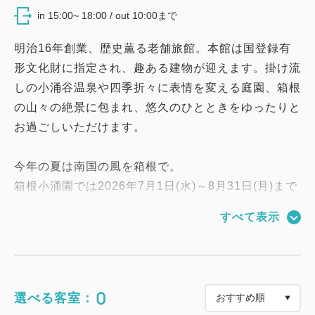
in 15:00~ 18:00 / out 10:00まで
明治16年創業、歴史薫る老舗旅館。本館は国登録有
形文化財に指定され、趣ある建物が迎えます。掛け流
しの小涌谷温泉や四季折々に表情を変える庭園、箱根
の山々の絶景に包まれ、悠久のひとときをゆったりと
お過ごしいただけます。
今年の夏は南国の風を箱根で。
箱根小涌園では2026年7月1日(水)～8月31日(月)まで
沖縄フェアを開催いたします。
すべて表示
リニューアルオープンしたユネッサン３階お祭り広場
では、毎日ステージイベント＆抽選会を開催中。
沖縄エイサーステージや、クラフトアクティビティを
お楽しみいただけます。
0
選べる客室：
館内三河屋カフェでは、沖縄の代表料理ともいえる