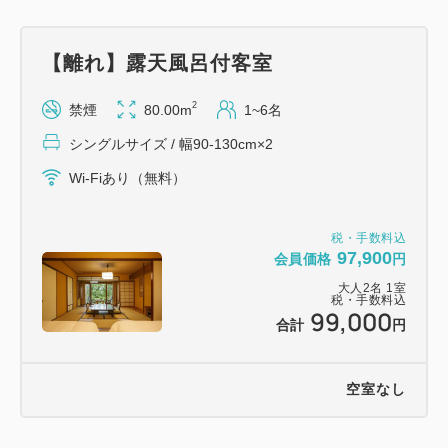
「タコライス」や、さっぱりとお召し上がりいただけ
る「もずくそうめん」、サーターアンダギーにアイス
【離れ】露天風呂付客室
を添えた「琉球甘味」などをご用意しております。
2
禁煙
80.00m
1~6名
歴史を感じながら、ゆったりとすごす特別な夏をお過
シングルサイズ / 幅90-130cm×2
ごしください。
Wi-Fiあり（無料）
■ご宿泊特典
①ユネッサン「365日お祭り広場」（開催期間：365
税・手数料込
97,900
会員価格
円
日毎日）
大人
2
名
1
室
小涌園太鼓、ボザッピィDJ、音楽イベントなど日替
税・手数料込
99,000
わり開催。
合計
円
本プランにはユネッサン内、縁日参加券（1,000円
分）付き。
空室なし
【場所】ユネッサン3階
【時間】 16：00～ ステージショー&箱根小涌園の