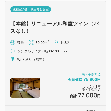
■客室
化粧室のみ 風呂無し客室
ご希望のお部屋タイプにてご予約ください。
バスなしのお部屋は大浴場をご利用ください。
【本館】リニューアル和室ツイン（バ
スなし）
■ご夕食
レストランにて、和牛と名物・三河屋鍋を主役に、旬
2
禁煙
50.00m
1~3名
の恵みを味わう会席料理をごゆっくりとお楽しみくだ
シングルサイズ / 幅90-130cm×2
さい。
17：30～21：00にてご案内いたします。（ご到着時
Wi-Fiあり（無料）
の予約制）
※状況により営業時間を変更することがあります。
税・手数料込
75,900
※小学生のお客様は大人メニュー、幼児はお子様メニ
会員価格
円
ューでご用意いたします。
大人
2
名
1
室
税・手数料込
77,000
（小学生のお客様もお子様メニューに変更可能です。
合計
円
ご変更希望の際はご連絡ください。
※画像はイメージとなります。季節や仕入れ状況によ