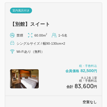
※小学生は、大人料理でのご用意となります。お子様
料理をご希望のお客様は、事前にお教えくださいま
室内風呂付き
せ。
※株主優待券等との併用は出来ません。
【別館】スイート
※中学生以上は、入湯税を別途150円お預かりしま
2
禁煙
60.00m
1~5名
す。
※こちらからお電話を差し上げる場合がございます。
シングルサイズ / 幅90-130cm×2
Wi-Fiあり（無料）
【ウェブからの変更とキャンセル】
※ウェブからの変更は2日前まで、キャンセルは1日
税・手数料込
前まで承っております。それ以降はお電話のみで承っ
82,500
会員価格
円
ておりますのでご了承ください。
大人
2
名
1
室
税・手数料込
83,600
合計
円
空室なし