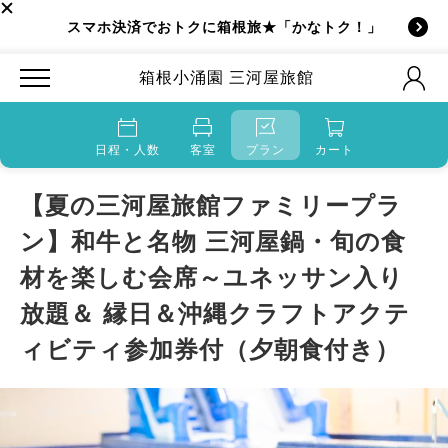
スマホ決済でおトクに箱根旅★「かなトク！」
箱根小涌園 三河屋旅館
日程・人数
客室
プラン
カート
【夏の三河屋旅館ファミリープラ
ン】和牛と名物 三河屋鍋・旬の食
材を楽しむ会席～ユネッサン入り
放題＆ 縁日＆沖縄クラフトアクテ
ィビティ参加券付（夕朝食付き）