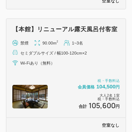
空室なし
り変更になる場合がございます。
■食物アレルギーをお持ちのお客様がいらっしゃる場
合
【本館】リニューアル露天風呂付客室
必ずご宿泊日の2日前までに対象の方のお名前と症状
2
禁煙
90.00m
1~3名
をお知らせ下さい。後日、アレルギー申告シートのご
記入をお願いしております。
セミダブルサイズ / 幅100-120cm×2
Wi-Fiあり（無料）
■ご朝食
相模湾や箱根周辺の山海の幸を用いた定食。地の味、
税・手数料込
時の味を大切にしたお料理をお楽しみください。
104,500
会員価格
円
※洋食もお選びいただけます。ご希望の場合はチェッ
大人
2
名
1
室
税・手数料込
クイン時にお申し付けください。
105,600
合計
円
※ご朝食は予約制となります。
7：30～ ・ 8：30～ より、ご到着時ご希望を
空室なし
お伺いいたします。