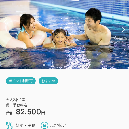
ポイント利用可
おすすめ
大人
2
名
1
室
税・手数料込
82,500
合計
円
朝食・夕食
現地払い