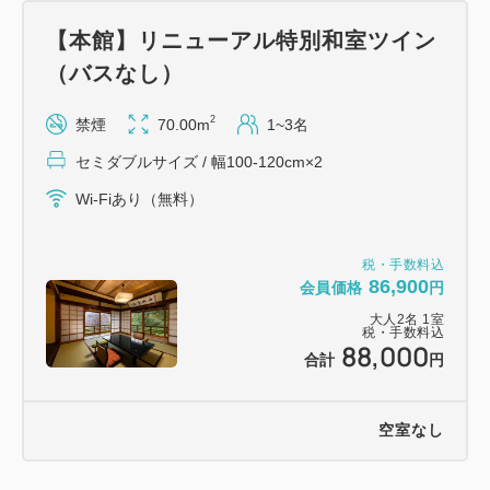
景品が当たる抽選会
【本館】リニューアル特別和室ツイン
【縁日コーナー】射的、わなげ、巨大ガラポン (12：
（バスなし）
00～20：00)
2
禁煙
70.00m
1~3名
② ユネッサン入り放題（三河屋ご滞在中は何度でも
セミダブルサイズ / 幅100-120cm×2
ご利用無料）
ご滞在中（チェックイン前からチェックアウト後ま
Wi-Fiあり（無料）
で）ユネッサン・森の湯を何度でも無料でご利用可
能。
税・手数料込
86,900
会員価格
円
通常入場料：大人3,500円／小人1,800円
大人
2
名
1
室
税・手数料込
88,000
③ユネッサンお祭り広場でご参加いただける「沖縄ク
合計
円
ラフトアクティビティ」１人１回参加券付
シーサー色塗り体験・クラフト締め太鼓作り・フォト
空室なし
フレーム作りのいずれかからお選びいただけます。